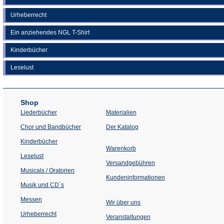
Urheberrecht
Ein anziehendes NGL T-Shirt
Kinderbücher
Leselust
Shop
Liederbücher
Materialien
(Öffnet
Chor und Bandbücher
Der Katalog
in
einem
Kinderbücher
neuen
Warenkorb
Tab)
Leselust
Versandgebühren
Musicals / Oratorien
Kundeninformationen
Musik und CD´s
Messen
Wir über uns
Urheberrecht
(Öffnet
Veranstaltungen
in