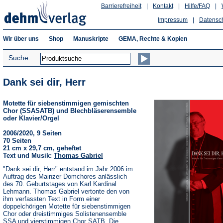
Barrierefreiheit
|
Kontakt
|
Hilfe/FAQ
|
Impressum
|
Datensc
Wir über uns
Shop
Manuskripte
GEMA, Rechte & Kopien
Suche:
Dank sei dir, Herr
Motette für siebenstimmigen gemischten
Chor (SSASATB) und Blechbläserensemble
oder Klavier/Orgel
2006/2020, 9 Seiten
70 Seiten
21 cm x 29,7 cm, geheftet
Text und Musik:
Thomas Gabriel
"Dank sei dir, Herr" entstand im Jahr 2006 im
Auftrag des Mainzer Domchores anlässlich
des 70. Geburtstages von Karl Kardinal
Lehmann. Thomas Gabriel vertonte den von
ihm verfassten Text in Form einer
doppelchörigen Motette für siebenstimmigen
Chor oder dreistimmiges Solistenensemble
SSA und vierstimmigen Chor SATB. Die