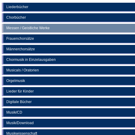
einem
neuen
Liederbücher
Tab)
Chorbücher
Messen / Geistliche Werke
Frauenchorsätze
Männerchorsätze
Chormusik in Einzelausgaben
Musicals / Oratorien
Orgelmusik
Lieder für Kinder
Digitale Bücher
Musik/CD
Musik/Download
Musikwissenschaft