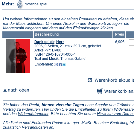
(Öffnet
Mehr:
Notenbeispiel
in
einem
neuen
Tab)
Um weitere Informationen zu den einzelnen Produkten zu erhalten, diese ei
mit der Maus anklicken. Um einen Artikel in den Warenkorb zu legen, die
Mengenzahl eingeben und dann auf den Einkaufswagen klicken.
Beschreibung
Preis
Dank sei dir, Herr
6,90€
2006, 9 Seiten, 21 cm x 29,7 cm, geheftet
Artikel-Nr.: DV88
ISBN 426-0-10704-006-4
Text und Musik: Thomas Gabriel
Empfehlen:
Sie haben das Recht,
binnen vierzehn Tagen
ohne Angabe von Gründen d
Vertrag zu widerrufen. Hier finden Sie die
Einzelheiten zu Ihrem Widerrufsre
(Öffnet
und das
Widerrufsformular
. Bitte beachten Sie unsere
Hinweise zum Daten
in
einem
Alle Preise sind Endkunden-Preise inkl. ges. MwSt. Bei einer Bestellung fal
neuen
(Öffnet
zusätzlich
Versandkosten
an.
Tab)
in