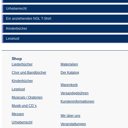
Urheberrecht
Ein anziehendes NGL T-Shirt
Kinderbücher
Leselust
Shop
Liederbücher
Materialien
(Öffnet
Chor und Bandbücher
Der Katalog
in
einem
Kinderbücher
neuen
Warenkorb
Tab)
Leselust
Versandgebühren
Musicals / Oratorien
Kundeninformationen
Musik und CD´s
Messen
Wir über uns
Urheberrecht
(Öffnet
Veranstaltungen
in