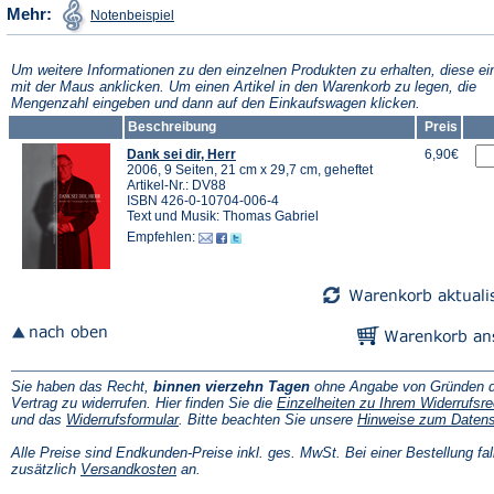
(Öffnet
Mehr:
Notenbeispiel
in
einem
neuen
Tab)
Um weitere Informationen zu den einzelnen Produkten zu erhalten, diese ei
mit der Maus anklicken. Um einen Artikel in den Warenkorb zu legen, die
Mengenzahl eingeben und dann auf den Einkaufswagen klicken.
Beschreibung
Preis
Dank sei dir, Herr
6,90€
2006, 9 Seiten, 21 cm x 29,7 cm, geheftet
Artikel-Nr.: DV88
ISBN 426-0-10704-006-4
Text und Musik: Thomas Gabriel
Empfehlen:
Sie haben das Recht,
binnen vierzehn Tagen
ohne Angabe von Gründen d
Vertrag zu widerrufen. Hier finden Sie die
Einzelheiten zu Ihrem Widerrufsre
(Öffnet
und das
Widerrufsformular
. Bitte beachten Sie unsere
Hinweise zum Daten
in
einem
Alle Preise sind Endkunden-Preise inkl. ges. MwSt. Bei einer Bestellung fal
neuen
(Öffnet
zusätzlich
Versandkosten
an.
Tab)
in