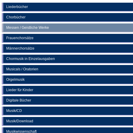
einem
neuen
Liederbücher
Tab)
Chorbücher
Messen / Geistliche Werke
Frauenchorsätze
Männerchorsätze
Chormusik in Einzelausgaben
Musicals / Oratorien
Orgelmusik
Lieder für Kinder
Digitale Bücher
Musik/CD
Musik/Download
Musikwissenschaft