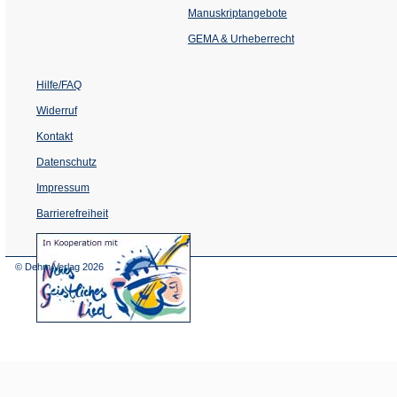
einem
Manuskriptangebote
neuen
Tab)
GEMA & Urheberrecht
Hilfe/FAQ
Widerruf
Kontakt
Datenschutz
Impressum
Barrierefreiheit
(Öffnet
in
einem
© Dehm Verlag
2026
neuen
Tab)