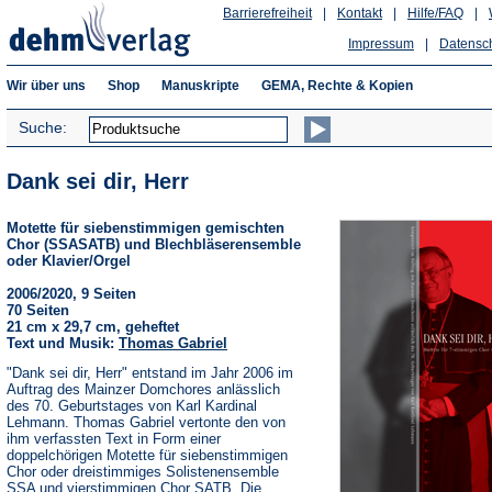
Barrierefreiheit
|
Kontakt
|
Hilfe/FAQ
|
Impressum
|
Datensc
Wir über uns
Shop
Manuskripte
GEMA, Rechte & Kopien
Suche:
Dank sei dir, Herr
Motette für siebenstimmigen gemischten
Chor (SSASATB) und Blechbläserensemble
oder Klavier/Orgel
2006/2020, 9 Seiten
70 Seiten
21 cm x 29,7 cm, geheftet
Text und Musik:
Thomas Gabriel
"Dank sei dir, Herr" entstand im Jahr 2006 im
Auftrag des Mainzer Domchores anlässlich
des 70. Geburtstages von Karl Kardinal
Lehmann. Thomas Gabriel vertonte den von
ihm verfassten Text in Form einer
doppelchörigen Motette für siebenstimmigen
Chor oder dreistimmiges Solistenensemble
SSA und vierstimmigen Chor SATB. Die