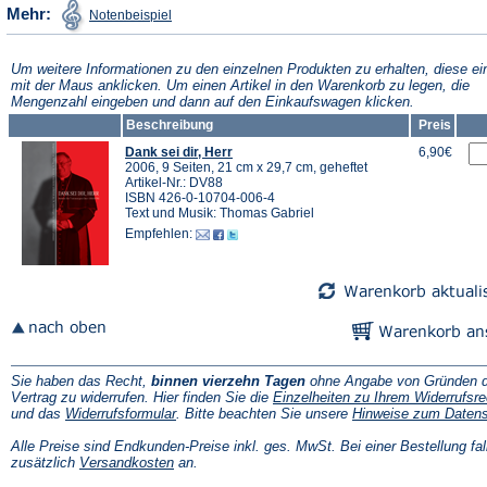
(Öffnet
Mehr:
Notenbeispiel
in
einem
neuen
Tab)
Um weitere Informationen zu den einzelnen Produkten zu erhalten, diese ei
mit der Maus anklicken. Um einen Artikel in den Warenkorb zu legen, die
Mengenzahl eingeben und dann auf den Einkaufswagen klicken.
Beschreibung
Preis
Dank sei dir, Herr
6,90€
2006, 9 Seiten, 21 cm x 29,7 cm, geheftet
Artikel-Nr.: DV88
ISBN 426-0-10704-006-4
Text und Musik: Thomas Gabriel
Empfehlen:
Sie haben das Recht,
binnen vierzehn Tagen
ohne Angabe von Gründen d
Vertrag zu widerrufen. Hier finden Sie die
Einzelheiten zu Ihrem Widerrufsre
(Öffnet
und das
Widerrufsformular
. Bitte beachten Sie unsere
Hinweise zum Daten
in
einem
Alle Preise sind Endkunden-Preise inkl. ges. MwSt. Bei einer Bestellung fal
neuen
(Öffnet
zusätzlich
Versandkosten
an.
Tab)
in