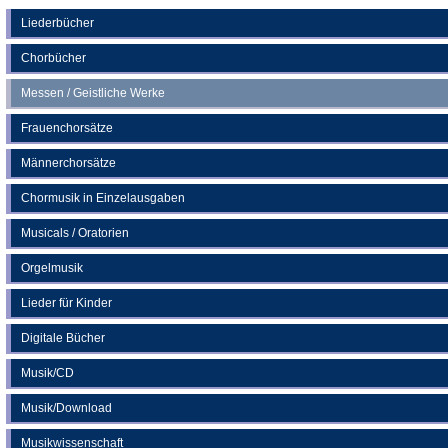
einem
neuen
Liederbücher
Tab)
Chorbücher
Messen / Geistliche Werke
Frauenchorsätze
Männerchorsätze
Chormusik in Einzelausgaben
Musicals / Oratorien
Orgelmusik
Lieder für Kinder
Digitale Bücher
Musik/CD
Musik/Download
Musikwissenschaft