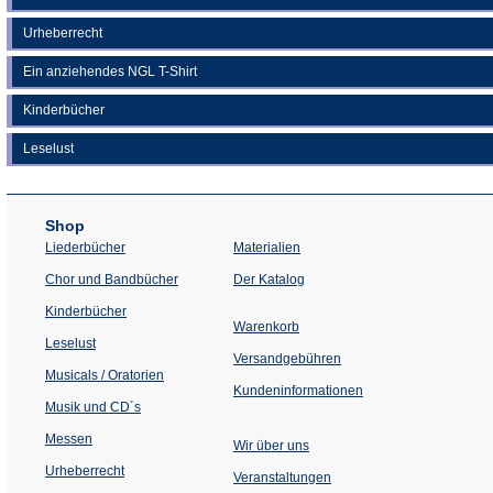
Urheberrecht
Ein anziehendes NGL T-Shirt
Kinderbücher
Leselust
Shop
Liederbücher
Materialien
(Öffnet
Chor und Bandbücher
Der Katalog
in
einem
Kinderbücher
neuen
Warenkorb
Tab)
Leselust
Versandgebühren
Musicals / Oratorien
Kundeninformationen
Musik und CD´s
Messen
Wir über uns
Urheberrecht
(Öffnet
Veranstaltungen
in