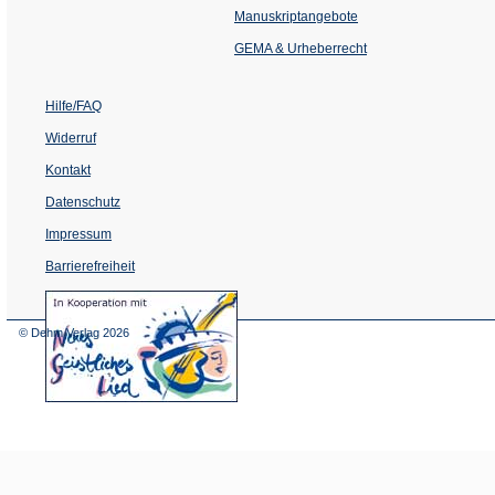
einem
Manuskriptangebote
neuen
Tab)
GEMA & Urheberrecht
Hilfe/FAQ
Widerruf
Kontakt
Datenschutz
Impressum
Barrierefreiheit
(Öffnet
in
einem
© Dehm Verlag
2026
neuen
Tab)