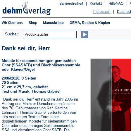
Barrierefreiheit
|
Kontakt
|
Hilfe/FAQ
|
Impressum
|
Datensc
Wir über uns
Shop
Manuskripte
GEMA, Rechte & Kopien
Suche:
Dank sei dir, Herr
Motette für siebenstimmigen gemischten
Chor (SSASATB) und Blechbläserensemble
oder Klavier/Orgel
2006/2020, 9 Seiten
70 Seiten
21 cm x 29,7 cm, geheftet
Text und Musik:
Thomas Gabriel
"Dank sei dir, Herr" entstand im Jahr 2006 im
Auftrag des Mainzer Domchores anlässlich
des 70. Geburtstages von Karl Kardinal
Lehmann. Thomas Gabriel vertonte den von
ihm verfassten Text in Form einer
doppelchörigen Motette für siebenstimmigen
Chor oder dreistimmiges Solistenensemble
SSA und vierstimmigen Chor SATB. Die