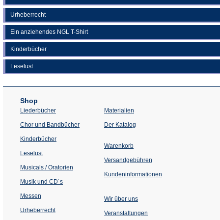
Urheberrecht
Ein anziehendes NGL T-Shirt
Kinderbücher
Leselust
Shop
Liederbücher
Materialien
(Öffnet
Chor und Bandbücher
Der Katalog
in
einem
Kinderbücher
neuen
Warenkorb
Tab)
Leselust
Versandgebühren
Musicals / Oratorien
Kundeninformationen
Musik und CD´s
Messen
Wir über uns
Urheberrecht
(Öffnet
Veranstaltungen
in