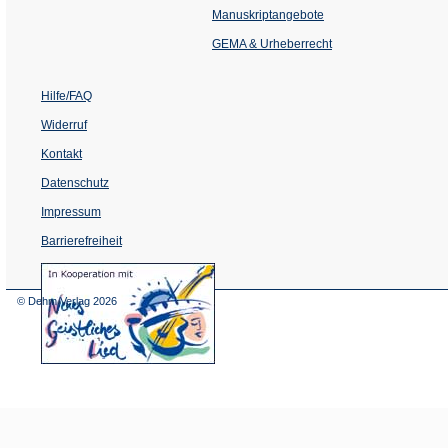
einem
Manuskriptangebote
neuen
Tab)
GEMA & Urheberrecht
Hilfe/FAQ
Widerruf
Kontakt
Datenschutz
Impressum
Barrierefreiheit
(Öffnet
in
einem
© Dehm Verlag
2026
neuen
Tab)