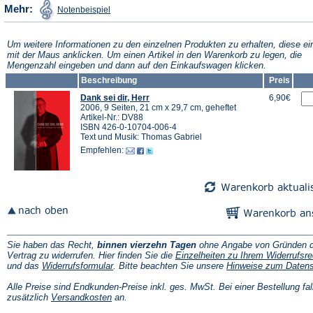
(Öffnet
Mehr:
Notenbeispiel
in
einem
neuen
Tab)
Um weitere Informationen zu den einzelnen Produkten zu erhalten, diese ei
mit der Maus anklicken. Um einen Artikel in den Warenkorb zu legen, die
Mengenzahl eingeben und dann auf den Einkaufswagen klicken.
Beschreibung
Preis
Dank sei dir, Herr
6,90€
2006, 9 Seiten, 21 cm x 29,7 cm, geheftet
Artikel-Nr.: DV88
ISBN 426-0-10704-006-4
Text und Musik: Thomas Gabriel
Empfehlen:
Sie haben das Recht,
binnen vierzehn Tagen
ohne Angabe von Gründen d
Vertrag zu widerrufen. Hier finden Sie die
Einzelheiten zu Ihrem Widerrufsre
(Öffnet
und das
Widerrufsformular
. Bitte beachten Sie unsere
Hinweise zum Daten
in
einem
Alle Preise sind Endkunden-Preise inkl. ges. MwSt. Bei einer Bestellung fal
neuen
(Öffnet
zusätzlich
Versandkosten
an.
Tab)
in