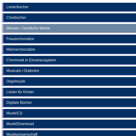
einem
neuen
Liederbücher
Tab)
Chorbücher
Messen / Geistliche Werke
Frauenchorsätze
Männerchorsätze
Chormusik in Einzelausgaben
Musicals / Oratorien
Orgelmusik
Lieder für Kinder
Digitale Bücher
Musik/CD
Musik/Download
Musikwissenschaft