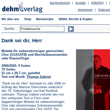
Barrierefreiheit
|
Kontakt
|
Hilfe/FAQ
|
Impressum
|
Datensc
Wir über uns
Shop
Manuskripte
GEMA, Rechte & Kopien
Suche:
Dank sei dir, Herr
Motette für siebenstimmigen gemischten
Chor (SSASATB) und Blechbläserensemble
oder Klavier/Orgel
2006/2020, 9 Seiten
70 Seiten
21 cm x 29,7 cm, geheftet
Text und Musik:
Thomas Gabriel
"Dank sei dir, Herr" entstand im Jahr 2006 im
Auftrag des Mainzer Domchores anlässlich
des 70. Geburtstages von Karl Kardinal
Lehmann. Thomas Gabriel vertonte den von
ihm verfassten Text in Form einer
doppelchörigen Motette für siebenstimmigen
Chor oder dreistimmiges Solistenensemble
SSA und vierstimmigen Chor SATB. Die