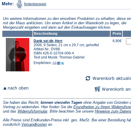
(Öffnet
Mehr:
Notenbeispiel
in
einem
neuen
Tab)
Um weitere Informationen zu den einzelnen Produkten zu erhalten, diese ei
mit der Maus anklicken. Um einen Artikel in den Warenkorb zu legen, die
Mengenzahl eingeben und dann auf den Einkaufswagen klicken.
Beschreibung
Preis
Dank sei dir, Herr
6,90€
2006, 9 Seiten, 21 cm x 29,7 cm, geheftet
Artikel-Nr.: DV88
ISBN 426-0-10704-006-4
Text und Musik: Thomas Gabriel
Empfehlen:
Sie haben das Recht,
binnen vierzehn Tagen
ohne Angabe von Gründen d
Vertrag zu widerrufen. Hier finden Sie die
Einzelheiten zu Ihrem Widerrufsre
(Öffnet
und das
Widerrufsformular
. Bitte beachten Sie unsere
Hinweise zum Daten
in
einem
Alle Preise sind Endkunden-Preise inkl. ges. MwSt. Bei einer Bestellung fal
neuen
(Öffnet
zusätzlich
Versandkosten
an.
Tab)
in