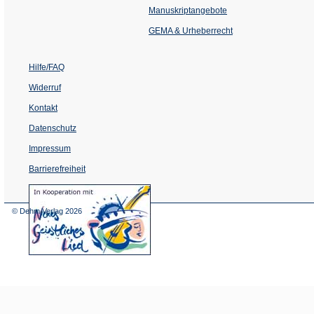
einem
Manuskriptangebote
neuen
Tab)
GEMA & Urheberrecht
Hilfe/FAQ
Widerruf
Kontakt
Datenschutz
Impressum
Barrierefreiheit
(Öffnet
in
einem
© Dehm Verlag
2026
neuen
Tab)