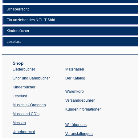
Urheberrecht
Ein anziehendes NGL T-Shirt
Kinderbücher
Leselust
Shop
Liederbücher
Materialien
(Öffnet
Chor und Bandbücher
Der Katalog
in
einem
Kinderbücher
neuen
Warenkorb
Tab)
Leselust
Versandgebühren
Musicals / Oratorien
Kundeninformationen
Musik und CD´s
Messen
Wir über uns
Urheberrecht
(Öffnet
Veranstaltungen
in