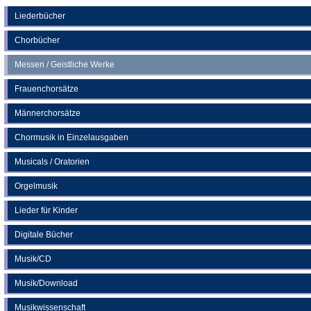
einem
neuen
Liederbücher
Tab)
Chorbücher
Messen / Geistliche Werke
Frauenchorsätze
Männerchorsätze
Chormusik in Einzelausgaben
Musicals / Oratorien
Orgelmusik
Lieder für Kinder
Digitale Bücher
Musik/CD
Musik/Download
Musikwissenschaft