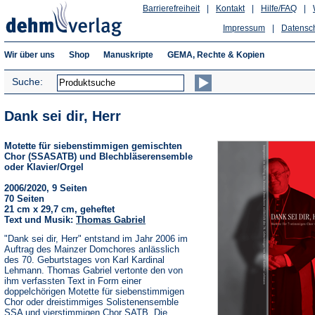
Barrierefreiheit
|
Kontakt
|
Hilfe/FAQ
|
Impressum
|
Datensc
Wir über uns
Shop
Manuskripte
GEMA, Rechte & Kopien
Suche:
Dank sei dir, Herr
Motette für siebenstimmigen gemischten
Chor (SSASATB) und Blechbläserensemble
oder Klavier/Orgel
2006/2020, 9 Seiten
70 Seiten
21 cm x 29,7 cm, geheftet
Text und Musik:
Thomas Gabriel
"Dank sei dir, Herr" entstand im Jahr 2006 im
Auftrag des Mainzer Domchores anlässlich
des 70. Geburtstages von Karl Kardinal
Lehmann. Thomas Gabriel vertonte den von
ihm verfassten Text in Form einer
doppelchörigen Motette für siebenstimmigen
Chor oder dreistimmiges Solistenensemble
SSA und vierstimmigen Chor SATB. Die