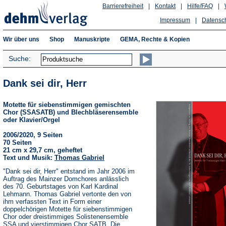
Barrierefreiheit
|
Kontakt
|
Hilfe/FAQ
|
Impressum
|
Datensc
Wir über uns
Shop
Manuskripte
GEMA, Rechte & Kopien
Suche:
Dank sei dir, Herr
Motette für siebenstimmigen gemischten
Chor (SSASATB) und Blechbläserensemble
oder Klavier/Orgel
2006/2020, 9 Seiten
70 Seiten
21 cm x 29,7 cm, geheftet
Text und Musik:
Thomas Gabriel
"Dank sei dir, Herr" entstand im Jahr 2006 im
Auftrag des Mainzer Domchores anlässlich
des 70. Geburtstages von Karl Kardinal
Lehmann. Thomas Gabriel vertonte den von
ihm verfassten Text in Form einer
doppelchörigen Motette für siebenstimmigen
Chor oder dreistimmiges Solistenensemble
SSA und vierstimmigen Chor SATB. Die