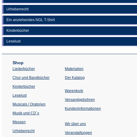
Urheberrecht
Ein anziehendes NGL T-Shirt
Kinderbücher
Leselust
Shop
Liederbücher
Materialien
(Öffnet
Chor und Bandbücher
Der Katalog
in
einem
Kinderbücher
neuen
Warenkorb
Tab)
Leselust
Versandgebühren
Musicals / Oratorien
Kundeninformationen
Musik und CD´s
Messen
Wir über uns
Urheberrecht
(Öffnet
Veranstaltungen
in