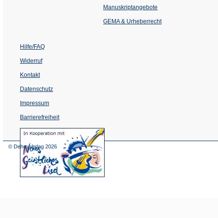
einem
Manuskriptangebote
neuen
Tab)
GEMA & Urheberrecht
Hilfe/FAQ
Widerruf
Kontakt
Datenschutz
Impressum
Barrierefreiheit
(Öffnet
in
einem
© Dehm Verlag
2026
neuen
Tab)