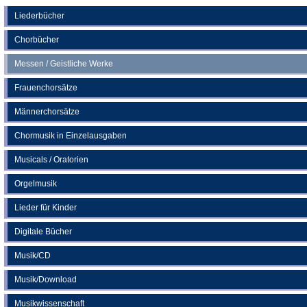
einem
neuen
Liederbücher
Tab)
Chorbücher
Messen / Geistliche Werke
Frauenchorsätze
Männerchorsätze
Chormusik in Einzelausgaben
Musicals / Oratorien
Orgelmusik
Lieder für Kinder
Digitale Bücher
Musik/CD
Musik/Download
Musikwissenschaft