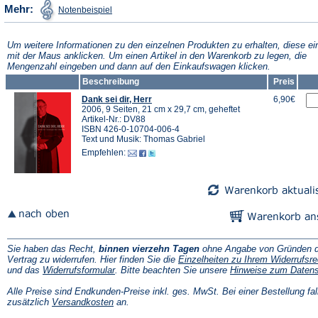
(Öffnet
Mehr:
Notenbeispiel
in
einem
neuen
Tab)
Um weitere Informationen zu den einzelnen Produkten zu erhalten, diese ei
mit der Maus anklicken. Um einen Artikel in den Warenkorb zu legen, die
Mengenzahl eingeben und dann auf den Einkaufswagen klicken.
Beschreibung
Preis
Dank sei dir, Herr
6,90€
2006, 9 Seiten, 21 cm x 29,7 cm, geheftet
Artikel-Nr.: DV88
ISBN 426-0-10704-006-4
Text und Musik: Thomas Gabriel
Empfehlen:
Sie haben das Recht,
binnen vierzehn Tagen
ohne Angabe von Gründen d
Vertrag zu widerrufen. Hier finden Sie die
Einzelheiten zu Ihrem Widerrufsre
(Öffnet
und das
Widerrufsformular
. Bitte beachten Sie unsere
Hinweise zum Daten
in
einem
Alle Preise sind Endkunden-Preise inkl. ges. MwSt. Bei einer Bestellung fal
neuen
(Öffnet
zusätzlich
Versandkosten
an.
Tab)
in