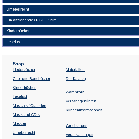
Urheberrecht
Ein anziehendes NGL T-Shirt
Kinderbücher
Leselust
Shop
Liederbücher
Materialien
(Öffnet
Chor und Bandbücher
Der Katalog
in
einem
Kinderbücher
neuen
Warenkorb
Tab)
Leselust
Versandgebühren
Musicals / Oratorien
Kundeninformationen
Musik und CD´s
Messen
Wir über uns
Urheberrecht
(Öffnet
Veranstaltungen
in