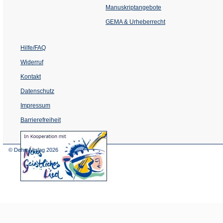
einem
Manuskriptangebote
neuen
Tab)
GEMA & Urheberrecht
Hilfe/FAQ
Widerruf
Kontakt
Datenschutz
Impressum
Barrierefreiheit
(Öffnet
in
einem
© Dehm Verlag
2026
neuen
Tab)