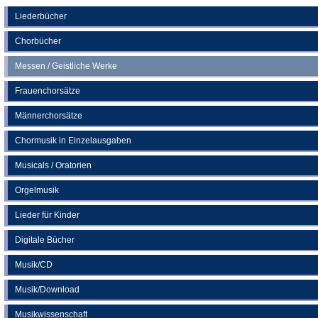
einem
neuen
Liederbücher
Tab)
Chorbücher
Messen / Geistliche Werke
Frauenchorsätze
Männerchorsätze
Chormusik in Einzelausgaben
Musicals / Oratorien
Orgelmusik
Lieder für Kinder
Digitale Bücher
Musik/CD
Musik/Download
Musikwissenschaft