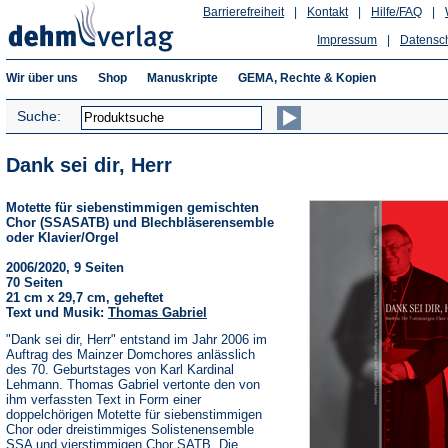
Barrierefreiheit
|
Kontakt
|
Hilfe/FAQ
|
Impressum
|
Datensc
Wir über uns
Shop
Manuskripte
GEMA, Rechte & Kopien
Suche:
Dank sei dir, Herr
Motette für siebenstimmigen gemischten
Chor (SSASATB) und Blechbläserensemble
oder Klavier/Orgel
2006/2020, 9 Seiten
70 Seiten
21 cm x 29,7 cm, geheftet
Text und Musik:
Thomas Gabriel
"Dank sei dir, Herr" entstand im Jahr 2006 im
Auftrag des Mainzer Domchores anlässlich
des 70. Geburtstages von Karl Kardinal
Lehmann. Thomas Gabriel vertonte den von
ihm verfassten Text in Form einer
doppelchörigen Motette für siebenstimmigen
Chor oder dreistimmiges Solistenensemble
SSA und vierstimmigen Chor SATB. Die