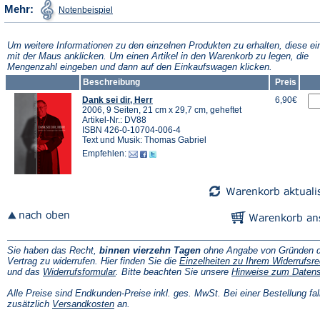
(Öffnet
Mehr:
Notenbeispiel
in
einem
neuen
Tab)
Um weitere Informationen zu den einzelnen Produkten zu erhalten, diese ei
mit der Maus anklicken. Um einen Artikel in den Warenkorb zu legen, die
Mengenzahl eingeben und dann auf den Einkaufswagen klicken.
Beschreibung
Preis
Dank sei dir, Herr
6,90€
2006, 9 Seiten, 21 cm x 29,7 cm, geheftet
Artikel-Nr.: DV88
ISBN 426-0-10704-006-4
Text und Musik: Thomas Gabriel
Empfehlen:
Sie haben das Recht,
binnen vierzehn Tagen
ohne Angabe von Gründen d
Vertrag zu widerrufen. Hier finden Sie die
Einzelheiten zu Ihrem Widerrufsre
(Öffnet
und das
Widerrufsformular
. Bitte beachten Sie unsere
Hinweise zum Daten
in
einem
Alle Preise sind Endkunden-Preise inkl. ges. MwSt. Bei einer Bestellung fal
neuen
(Öffnet
zusätzlich
Versandkosten
an.
Tab)
in