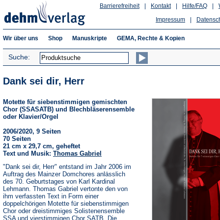
Barrierefreiheit
|
Kontakt
|
Hilfe/FAQ
|
Impressum
|
Datensc
Wir über uns
Shop
Manuskripte
GEMA, Rechte & Kopien
Suche:
Dank sei dir, Herr
Motette für siebenstimmigen gemischten
Chor (SSASATB) und Blechbläserensemble
oder Klavier/Orgel
2006/2020, 9 Seiten
70 Seiten
21 cm x 29,7 cm, geheftet
Text und Musik:
Thomas Gabriel
"Dank sei dir, Herr" entstand im Jahr 2006 im
Auftrag des Mainzer Domchores anlässlich
des 70. Geburtstages von Karl Kardinal
Lehmann. Thomas Gabriel vertonte den von
ihm verfassten Text in Form einer
doppelchörigen Motette für siebenstimmigen
Chor oder dreistimmiges Solistenensemble
SSA und vierstimmigen Chor SATB. Die