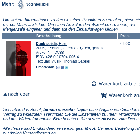
(Öffnet
Mehr:
Notenbeispiel
in
einem
neuen
Tab)
Um weitere Informationen zu den einzelnen Produkten zu erhalten, diese ei
mit der Maus anklicken. Um einen Artikel in den Warenkorb zu legen, die
Mengenzahl eingeben und dann auf den Einkaufswagen klicken.
Beschreibung
Preis
Dank sei dir, Herr
6,90€
2006, 9 Seiten, 21 cm x 29,7 cm, geheftet
Artikel-Nr.: DV88
ISBN 426-0-10704-006-4
Text und Musik: Thomas Gabriel
Empfehlen:
Sie haben das Recht,
binnen vierzehn Tagen
ohne Angabe von Gründen d
Vertrag zu widerrufen. Hier finden Sie die
Einzelheiten zu Ihrem Widerrufsre
(Öffnet
und das
Widerrufsformular
. Bitte beachten Sie unsere
Hinweise zum Daten
in
einem
Alle Preise sind Endkunden-Preise inkl. ges. MwSt. Bei einer Bestellung fal
neuen
(Öffnet
zusätzlich
Versandkosten
an.
Tab)
in