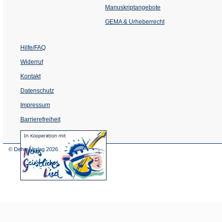
einem
Manuskriptangebote
neuen
Tab)
GEMA & Urheberrecht
Hilfe/FAQ
Widerruf
Kontakt
Datenschutz
Impressum
Barrierefreiheit
(Öffnet
in
einem
© Dehm Verlag
2026
neuen
Tab)