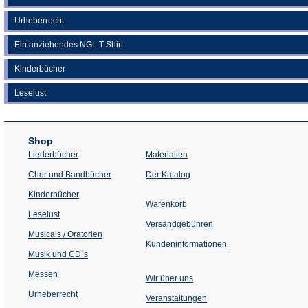
Urheberrecht
Ein anziehendes NGL T-Shirt
Kinderbücher
Leselust
Shop
Liederbücher
Materialien
(Öffnet
Chor und Bandbücher
Der Katalog
in
einem
Kinderbücher
neuen
Warenkorb
Tab)
Leselust
Versandgebühren
Musicals / Oratorien
Kundeninformationen
Musik und CD´s
Messen
Wir über uns
Urheberrecht
(Öffnet
Veranstaltungen
in