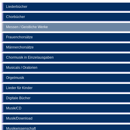
einem
neuen
Liederbücher
Tab)
Chorbücher
Messen / Geistliche Werke
Frauenchorsätze
Männerchorsätze
Chormusik in Einzelausgaben
Musicals / Oratorien
Orgelmusik
Lieder für Kinder
Digitale Bücher
Musik/CD
Musik/Download
Musikwissenschaft