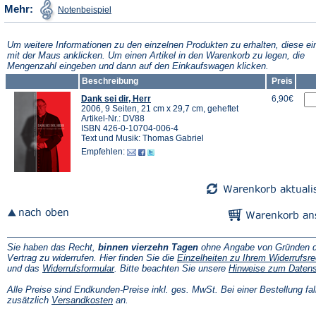
(Öffnet
Mehr:
Notenbeispiel
in
einem
neuen
Tab)
Um weitere Informationen zu den einzelnen Produkten zu erhalten, diese ei
mit der Maus anklicken. Um einen Artikel in den Warenkorb zu legen, die
Mengenzahl eingeben und dann auf den Einkaufswagen klicken.
Beschreibung
Preis
Dank sei dir, Herr
6,90€
2006, 9 Seiten, 21 cm x 29,7 cm, geheftet
Artikel-Nr.: DV88
ISBN 426-0-10704-006-4
Text und Musik: Thomas Gabriel
Empfehlen:
Sie haben das Recht,
binnen vierzehn Tagen
ohne Angabe von Gründen d
Vertrag zu widerrufen. Hier finden Sie die
Einzelheiten zu Ihrem Widerrufsre
(Öffnet
und das
Widerrufsformular
. Bitte beachten Sie unsere
Hinweise zum Daten
in
einem
Alle Preise sind Endkunden-Preise inkl. ges. MwSt. Bei einer Bestellung fal
neuen
(Öffnet
zusätzlich
Versandkosten
an.
Tab)
in