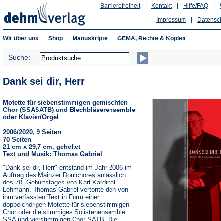
Barrierefreiheit
|
Kontakt
|
Hilfe/FAQ
|
Impressum
|
Datensc
Wir über uns
Shop
Manuskripte
GEMA, Rechte & Kopien
Suche:
Dank sei dir, Herr
Motette für siebenstimmigen gemischten
Chor (SSASATB) und Blechbläserensemble
oder Klavier/Orgel
2006/2020, 9 Seiten
70 Seiten
21 cm x 29,7 cm, geheftet
Text und Musik:
Thomas Gabriel
"Dank sei dir, Herr" entstand im Jahr 2006 im
Auftrag des Mainzer Domchores anlässlich
des 70. Geburtstages von Karl Kardinal
Lehmann. Thomas Gabriel vertonte den von
ihm verfassten Text in Form einer
doppelchörigen Motette für siebenstimmigen
Chor oder dreistimmiges Solistenensemble
SSA und vierstimmigen Chor SATB. Die