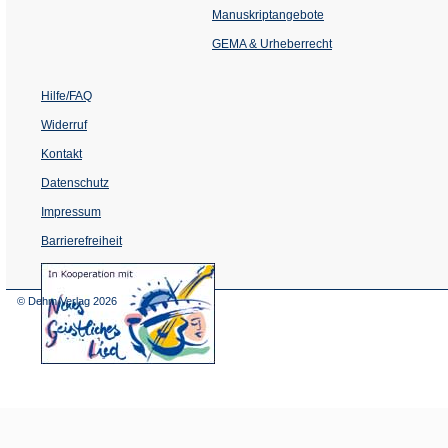
einem
Manuskriptangebote
neuen
Tab)
GEMA & Urheberrecht
Hilfe/FAQ
Widerruf
Kontakt
Datenschutz
Impressum
Barrierefreiheit
(Öffnet
in
einem
© Dehm Verlag
2026
neuen
Tab)