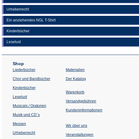
Urheberrecht
Ein anziehendes NGL T-Shirt
Kinderbücher
Leselust
Shop
Liederbücher
Materialien
(Öffnet
Chor und Bandbücher
Der Katalog
in
einem
Kinderbücher
neuen
Warenkorb
Tab)
Leselust
Versandgebühren
Musicals / Oratorien
Kundeninformationen
Musik und CD´s
Messen
Wir über uns
Urheberrecht
(Öffnet
Veranstaltungen
in