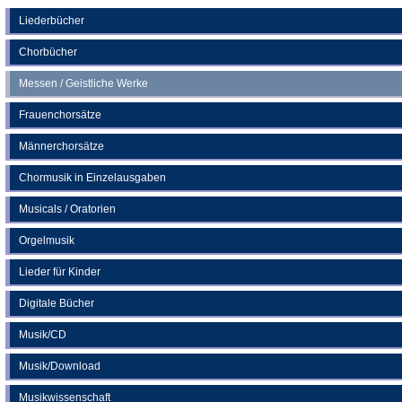
einem
neuen
Liederbücher
Tab)
Chorbücher
Messen / Geistliche Werke
Frauenchorsätze
Männerchorsätze
Chormusik in Einzelausgaben
Musicals / Oratorien
Orgelmusik
Lieder für Kinder
Digitale Bücher
Musik/CD
Musik/Download
Musikwissenschaft