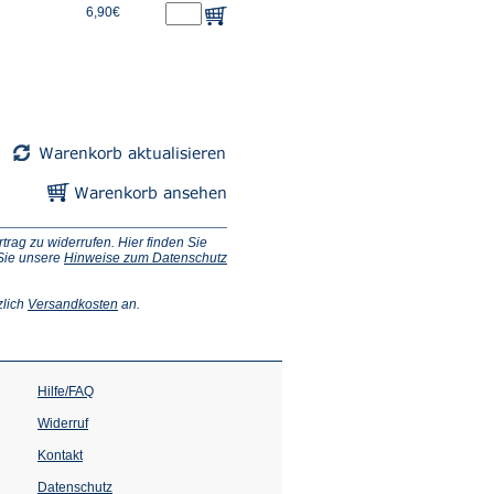
6,90€
ag zu widerrufen. Hier finden Sie
 Sie unsere
Hinweise zum Datenschutz
(Öffnet
zlich
Versandkosten
an.
in
einem
neuen
Tab)
Hilfe/FAQ
Widerruf
Kontakt
Datenschutz