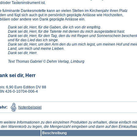
d/oder Tasteninstrument ist.
e fulminante Dankesmotette kann an vielen Stellen im Kirchenjahr ihren Platz
nden und fügt sich auch gut in persönlich geprägte Anlässe wie Hochzeiten,
biläen oder andere von Dank geprägte Anlässe ein.
Dank sei dir, Herr, für die Gaben, die ich von dir empfing.
Dank sei dir, Herr, für die Talente mit denen du mich ausgestattest hast.
Dank sei dir, Herr, für den Tag, den du mit Regen und Sonnenschein beschen
und für das Lied das ich singe.
Dank sei dir, Herr, um den Arm den du um mich legst, um meinen Hof und mei
Land, um mich und meine Lieben.
Dank sei dir, Herr.
Text Thomas Gabriel © Dehm Verlag, Limburg
ank sei dir, Herr
eis: 6,90 Euro Edition DV 88
BN 426-0-10704-006-4
(Öffnet
ehr:
Notenbeispiel
in
einem
neuen
Tab)
m weitere Informationen zu den einzelnen Produkten zu erhalten, diese einfach mit
n den Warenkorb zu legen, die Mengenzahl eingeben und dann auf den Einkaufswa
Beschreibung