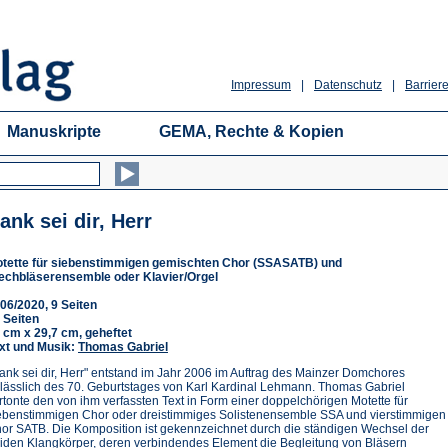
Impressum
|
Datenschutz
|
Barriere
Manuskripte
GEMA, Rechte & Kopien
ank sei dir, Herr
tette für siebenstimmigen gemischten Chor (SSASATB) und
echbläserensemble oder Klavier/Orgel
06/2020, 9 Seiten
 Seiten
 cm x 29,7 cm, geheftet
xt und Musik:
Thomas Gabriel
ank sei dir, Herr" entstand im Jahr 2006 im Auftrag des Mainzer Domchores
lässlich des 70. Geburtstages von Karl Kardinal Lehmann. Thomas Gabriel
rtonte den von ihm verfassten Text in Form einer doppelchörigen Motette für
ebenstimmigen Chor oder dreistimmiges Solistenensemble SSA und vierstimmigen
or SATB. Die Komposition ist gekennzeichnet durch die ständigen Wechsel der
iden Klangkörper, deren verbindendes Element die Begleitung von Bläsern