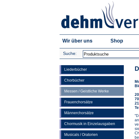
Wir über uns
Shop
Suche:
D
Liederbücher
Chorbücher
Mo
Bl
Messen / Geistliche Werke
20
70
Frauenchorsätze
21
Te
Männerchorsätze
"D
an
Chormusik in Einzelausgaben
ve
si
Ch
Musicals / Oratorien
be