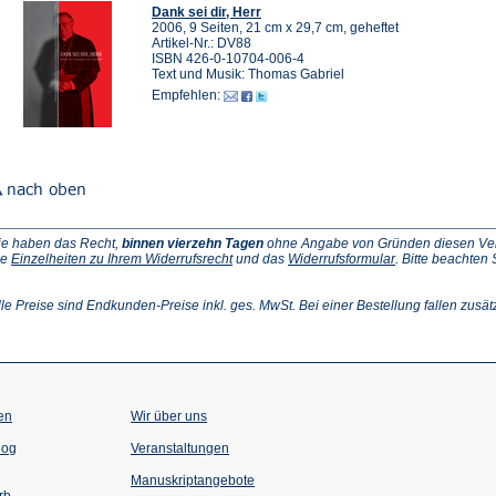
Dank sei dir, Herr
2006, 9 Seiten, 21 cm x 29,7 cm, geheftet
Artikel-Nr.: DV88
ISBN 426-0-10704-006-4
Text und Musik: Thomas Gabriel
Empfehlen:
ie haben das Recht,
binnen vierzehn Tagen
ohne Angabe von Gründen diesen Vertr
(Öffnet
(Öffnet
ie
Einzelheiten zu Ihrem Widerrufsrecht
und das
Widerrufsformular
. Bitte beachten
ffnet
in
in
einem
einem
inem
neuen
neuen
lle Preise sind Endkunden-Preise inkl. ges. MwSt. Bei einer Bestellung fallen zusät
euen
Tab)
Tab)
ab)
en
Wir über uns
(Öffnet
(Öffnet
log
Veranstaltungen
in
in
einem
einem
Manuskriptangebote
neuen
neuen