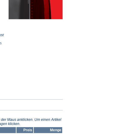
kst
n
 der Maus anklicken. Um einen Artikel
gen klicken.
Preis
Menge