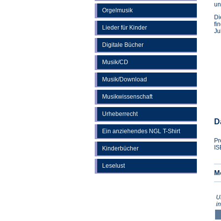
un
Orgelmusik
Di
fi
Lieder für Kinder
Ju
Digitale Bücher
Musik/CD
Musik/Download
Musikwissenschaft
Urheberrecht
D
Ein anziehendes NGL T-Shirt
Pr
IS
Kinderbücher
Leselust
M
U
i