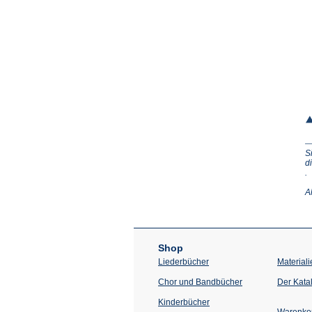
S
d
(Ö
.
in
e
A
n
T
Shop
Liederbücher
Materiali
Chor und Bandbücher
Der Kata
Kinderbücher