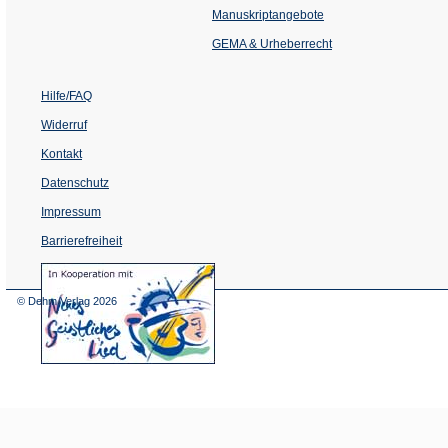
einem
Manuskriptangebote
neuen
Tab)
GEMA & Urheberrecht
Hilfe/FAQ
Widerruf
Kontakt
Datenschutz
Impressum
Barrierefreiheit
(Öffnet
in
einem
© Dehm Verlag
2026
neuen
Tab)