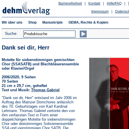
Barrierefreiheit
|
Kontakt
|
Hilfe/FAQ
|
Impressum
|
Datensc
Wir über uns
Shop
Manuskripte
GEMA, Rechte & Kopien
Suche:
Dank sei dir, Herr
Motette für siebenstimmigen gemischten
Chor (SSASATB) und Blechbläserensemble
oder Klavier/Orgel
2006/2020, 9 Seiten
70 Seiten
21 cm x 29,7 cm, geheftet
Text und Musik:
Thomas Gabriel
"Dank sei dir, Herr" entstand im Jahr 2006 im
Auftrag des Mainzer Domchores anlässlich
des 70. Geburtstages von Karl Kardinal
Lehmann. Thomas Gabriel vertonte den von
ihm verfassten Text in Form einer
doppelchörigen Motette für siebenstimmigen
Chor oder dreistimmiges Solistenensemble
SSA und vierstimmigen Chor SATB. Die