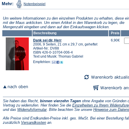
(Öffnet
Mehr:
Notenbeispiel
in
einem
neuen
Tab)
Um weitere Informationen zu den einzelnen Produkten zu erhalten, diese ei
mit der Maus anklicken. Um einen Artikel in den Warenkorb zu legen, die
Mengenzahl eingeben und dann auf den Einkaufswagen klicken.
Beschreibung
Preis
Dank sei dir, Herr
6,90€
2006, 9 Seiten, 21 cm x 29,7 cm, geheftet
Artikel-Nr.: DV88
ISBN 426-0-10704-006-4
Text und Musik: Thomas Gabriel
Empfehlen:
Sie haben das Recht,
binnen vierzehn Tagen
ohne Angabe von Gründen d
Vertrag zu widerrufen. Hier finden Sie die
Einzelheiten zu Ihrem Widerrufsre
(Öffnet
und das
Widerrufsformular
. Bitte beachten Sie unsere
Hinweise zum Daten
in
einem
Alle Preise sind Endkunden-Preise inkl. ges. MwSt. Bei einer Bestellung fal
neuen
(Öffnet
zusätzlich
Versandkosten
an.
Tab)
in