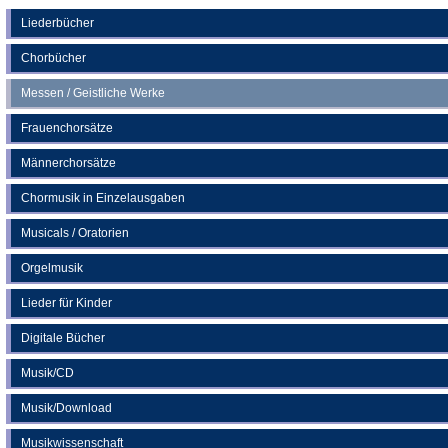
einem
neuen
Liederbücher
Tab)
Chorbücher
Messen / Geistliche Werke
Frauenchorsätze
Männerchorsätze
Chormusik in Einzelausgaben
Musicals / Oratorien
Orgelmusik
Lieder für Kinder
Digitale Bücher
Musik/CD
Musik/Download
Musikwissenschaft