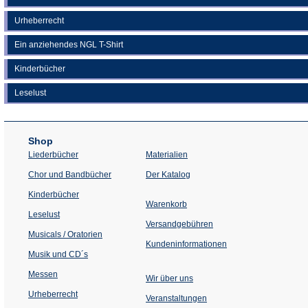
Urheberrecht
Ein anziehendes NGL T-Shirt
Kinderbücher
Leselust
Shop
Liederbücher
Materialien
(Öffnet
Chor und Bandbücher
Der Katalog
in
einem
Kinderbücher
neuen
Warenkorb
Tab)
Leselust
Versandgebühren
Musicals / Oratorien
Kundeninformationen
Musik und CD´s
Messen
Wir über uns
Urheberrecht
(Öffnet
Veranstaltungen
in