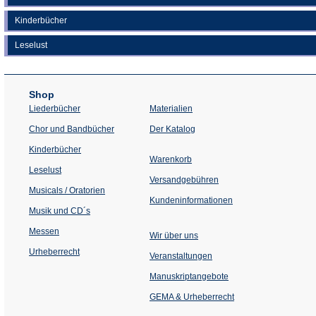
Kinderbücher
Leselust
Shop
Liederbücher
Materialien
(Öffnet
Chor und Bandbücher
Der Katalog
in
einem
Kinderbücher
neuen
Warenkorb
Tab)
Leselust
Versandgebühren
Musicals / Oratorien
Kundeninformationen
Musik und CD´s
Messen
Wir über uns
Urheberrecht
(Öffnet
Veranstaltungen
in
einem
Manuskriptangebote
neuen
Tab)
GEMA & Urheberrecht