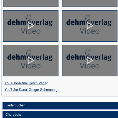
(Öffnet
YouTube-Kanal Dehm Verlag
in
(Öffnet
YouTube-Kanal Gregor Schemberg
einem
in
neuen
einem
Liederbücher
Tab)
neuen
Chorbücher
Tab)