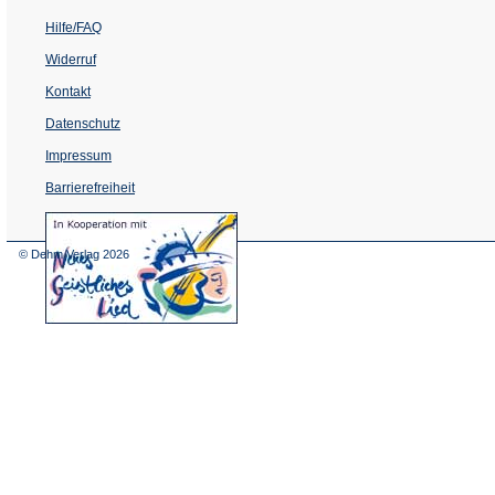
Hilfe/FAQ
Widerruf
Kontakt
Datenschutz
Impressum
Barrierefreiheit
(Öffnet
in
einem
© Dehm Verlag
2026
neuen
Tab)