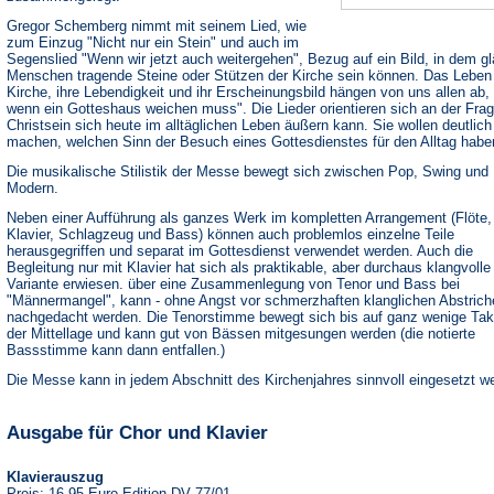
Gregor Schemberg nimmt mit seinem Lied, wie
zum Einzug "Nicht nur ein Stein" und auch im
Segenslied "Wenn wir jetzt auch weitergehen", Bezug auf ein Bild, in dem g
Menschen tragende Steine oder Stützen der Kirche sein können. Das Leben
Kirche, ihre Lebendigkeit und ihr Erscheinungsbild hängen von uns allen ab, 
wenn ein Gotteshaus weichen muss". Die Lieder orientieren sich an der Frag
Christsein sich heute im alltäglichen Leben äußern kann. Sie wollen deutlich
machen, welchen Sinn der Besuch eines Gottesdienstes für den Alltag habe
Die musikalische Stilistik der Messe bewegt sich zwischen Pop, Swing und
Modern.
Neben einer Aufführung als ganzes Werk im kompletten Arrangement (Flöte,
Klavier, Schlagzeug und Bass) können auch problemlos einzelne Teile
herausgegriffen und separat im Gottesdienst verwendet werden. Auch die
Begleitung nur mit Klavier hat sich als praktikable, aber durchaus klangvolle
Variante erwiesen. über eine Zusammenlegung von Tenor und Bass bei
"Männermangel", kann - ohne Angst vor schmerzhaften klanglichen Abstrich
nachgedacht werden. Die Tenorstimme bewegt sich bis auf ganz wenige Tak
der Mittellage und kann gut von Bässen mitgesungen werden (die notierte
Bassstimme kann dann entfallen.)
Die Messe kann in jedem Abschnitt des Kirchenjahres sinnvoll eingesetzt w
Ausgabe für Chor und Klavier
Klavierauszug
Preis: 16,95 Euro Edition DV 77/01