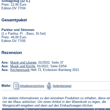
Schlagzeug (12 S.)
Preis: 12,95 Euro
Edition DV 77/04
Gesamtpaket
Partitur und Stimmen
(1 x Partitur, Fl ., Bass, Dr.Set)
Preis: 44,00 Euro
Edition DV 77/05
Rezension
(Öffnet
Aus:
Musik und Liturgie
, 01/2022, Seite 37
in
(Öffnet
Aus:
Musik und Kirche
, 01/2022, Seite 53/54
einem
in
(Öffnet
Aus:
Kirchenmusik
Heft 73, Erzbistum Bamberg 2021
neuen
einem
in
Tab)
neuen
einem
Tab)
neuen
Tab)
(Öffnet
(Öffnet
Mehr:
Inhaltsverzeichnis
Notenbeispiel
in
in
einem
einem
neuen
neuen
Tab)
Tab)
Um weitere Informationen zu den einzelnen Produkten zu erhalten, diese ei
mit der Maus anklicken. Um einen Artikel in den Warenkorb zu legen, die
Mengenzahl eingeben und dann auf den Einkaufswagen klicken.