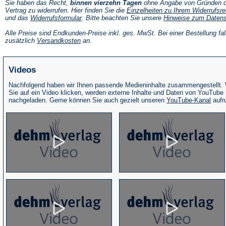
Sie haben das Recht,
binnen vierzehn Tagen
ohne Angabe von Gründen d
Vertrag zu widerrufen. Hier finden Sie die
Einzelheiten zu Ihrem Widerrufsre
(Öffnet
und das
Widerrufsformular
. Bitte beachten Sie unsere
Hinweise zum Daten
in
einem
Alle Preise sind Endkunden-Preise inkl. ges. MwSt. Bei einer Bestellung fal
neuen
(Öffnet
zusätzlich
Versandkosten
an.
Tab)
in
einem
neuen
Videos
Tab)
Nachfolgend haben wir Ihnen passende Medieninhalte zusammengestellt.
Sie auf ein Video klicken, werden externe Inhalte und Daten von YouTube
(Öffne
nachgeladen. Gerne können Sie auch gezielt unseren
YouTube-Kanal
aufr
in
eine
neue
Tab)