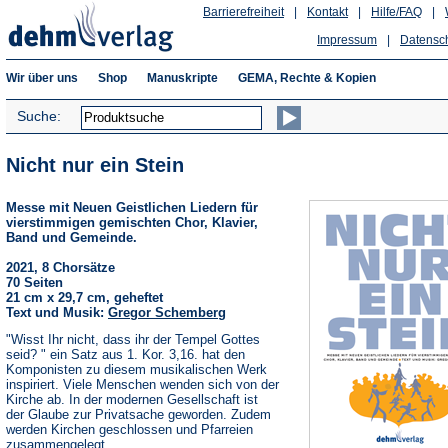
Barrierefreiheit
|
Kontakt
|
Hilfe/FAQ
|
Impressum
|
Datensc
Wir über uns
Shop
Manuskripte
GEMA, Rechte & Kopien
Suche:
Nicht nur ein Stein
Messe mit Neuen Geistlichen Liedern für
vierstimmigen gemischten Chor, Klavier,
Band und Gemeinde.
2021, 8 Chorsätze
70 Seiten
21 cm x 29,7 cm, geheftet
Text und Musik:
Gregor Schemberg
"Wisst Ihr nicht, dass ihr der Tempel Gottes
seid? " ein Satz aus 1. Kor. 3,16. hat den
Komponisten zu diesem musikalischen Werk
inspiriert. Viele Menschen wenden sich von der
Kirche ab. In der modernen Gesellschaft ist
der Glaube zur Privatsache geworden. Zudem
werden Kirchen geschlossen und Pfarreien
zusammengelegt.