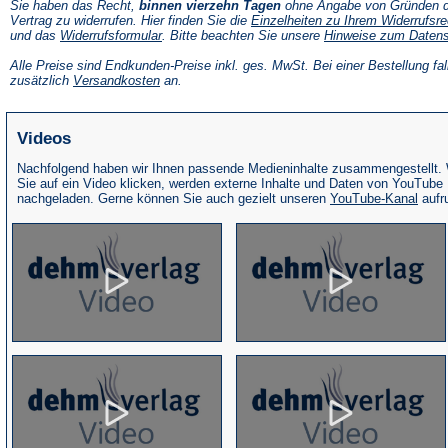
Sie haben das Recht,
binnen vierzehn Tagen
ohne Angabe von Gründen d
Vertrag zu widerrufen. Hier finden Sie die
Einzelheiten zu Ihrem Widerrufsre
(Öffnet
und das
Widerrufsformular
. Bitte beachten Sie unsere
Hinweise zum Daten
in
einem
Alle Preise sind Endkunden-Preise inkl. ges. MwSt. Bei einer Bestellung fal
neuen
(Öffnet
zusätzlich
Versandkosten
an.
Tab)
in
einem
neuen
Videos
Tab)
Nachfolgend haben wir Ihnen passende Medieninhalte zusammengestellt.
Sie auf ein Video klicken, werden externe Inhalte und Daten von YouTube
(Öffne
nachgeladen. Gerne können Sie auch gezielt unseren
YouTube-Kanal
aufr
in
eine
neue
Tab)