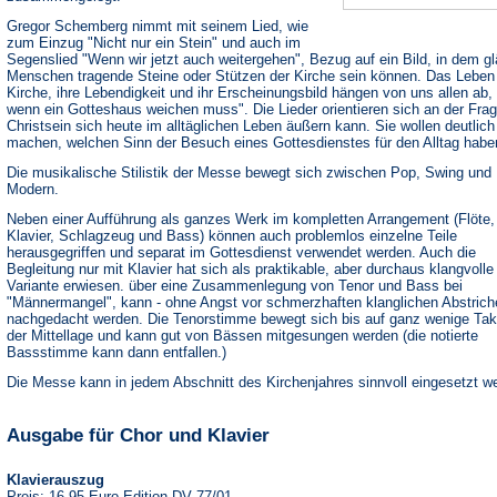
Gregor Schemberg nimmt mit seinem Lied, wie
zum Einzug "Nicht nur ein Stein" und auch im
Segenslied "Wenn wir jetzt auch weitergehen", Bezug auf ein Bild, in dem g
Menschen tragende Steine oder Stützen der Kirche sein können. Das Leben
Kirche, ihre Lebendigkeit und ihr Erscheinungsbild hängen von uns allen ab, 
wenn ein Gotteshaus weichen muss". Die Lieder orientieren sich an der Frag
Christsein sich heute im alltäglichen Leben äußern kann. Sie wollen deutlich
machen, welchen Sinn der Besuch eines Gottesdienstes für den Alltag habe
Die musikalische Stilistik der Messe bewegt sich zwischen Pop, Swing und
Modern.
Neben einer Aufführung als ganzes Werk im kompletten Arrangement (Flöte,
Klavier, Schlagzeug und Bass) können auch problemlos einzelne Teile
herausgegriffen und separat im Gottesdienst verwendet werden. Auch die
Begleitung nur mit Klavier hat sich als praktikable, aber durchaus klangvolle
Variante erwiesen. über eine Zusammenlegung von Tenor und Bass bei
"Männermangel", kann - ohne Angst vor schmerzhaften klanglichen Abstrich
nachgedacht werden. Die Tenorstimme bewegt sich bis auf ganz wenige Tak
der Mittellage und kann gut von Bässen mitgesungen werden (die notierte
Bassstimme kann dann entfallen.)
Die Messe kann in jedem Abschnitt des Kirchenjahres sinnvoll eingesetzt w
Ausgabe für Chor und Klavier
Klavierauszug
Preis: 16,95 Euro Edition DV 77/01