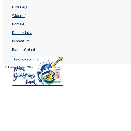
Hilfe/FAQ
Widerruf
Kontakt
Datenschutz
Impressum
Barrierefreiheit
(Öffnet
in
einem
© Dehm Verlag
2026
neuen
Tab)