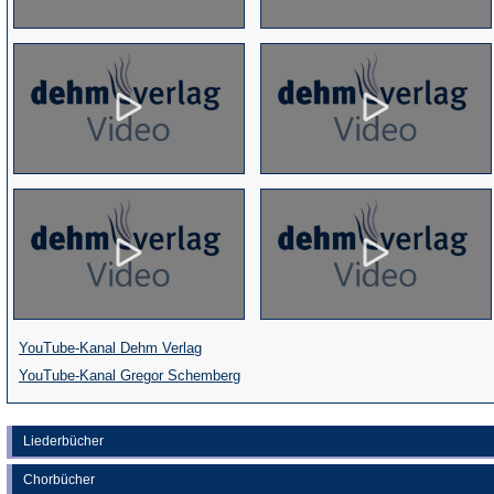
(Öffnet
YouTube-Kanal Dehm Verlag
in
(Öffnet
YouTube-Kanal Gregor Schemberg
einem
in
neuen
einem
Liederbücher
Tab)
neuen
Chorbücher
Tab)