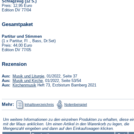
Schlagzeug (12 S.)
Preis: 12,95 Euro
Edition DV 77/04
Gesamtpaket
Partitur und Stimmen
(1 x Partitur, Fl ., Bass, Dr.Set)
Preis: 44,00 Euro
Edition DV 77/05
Rezension
(Öffnet
Aus:
Musik und Liturgie
, 01/2022, Seite 37
in
(Öffnet
Aus:
Musik und Kirche
, 01/2022, Seite 53/54
einem
in
(Öffnet
Aus:
Kirchenmusik
Heft 73, Erzbistum Bamberg 2021
neuen
einem
in
Tab)
neuen
einem
Tab)
neuen
Tab)
(Öffnet
(Öffnet
Mehr:
Inhaltsverzeichnis
Notenbeispiel
in
in
einem
einem
neuen
neuen
Tab)
Tab)
Um weitere Informationen zu den einzelnen Produkten zu erhalten, diese ei
mit der Maus anklicken. Um einen Artikel in den Warenkorb zu legen, die
Mengenzahl eingeben und dann auf den Einkaufswagen klicken.