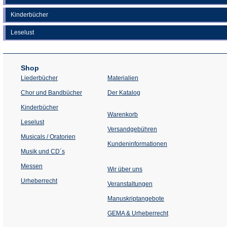
Kinderbücher
Leselust
Shop
Liederbücher
Materialien
(Öffnet
Chor und Bandbücher
Der Katalog
in
einem
Kinderbücher
neuen
Warenkorb
Tab)
Leselust
Versandgebühren
Musicals / Oratorien
Kundeninformationen
Musik und CD´s
Messen
Wir über uns
Urheberrecht
(Öffnet
Veranstaltungen
in
einem
Manuskriptangebote
neuen
Tab)
GEMA & Urheberrecht