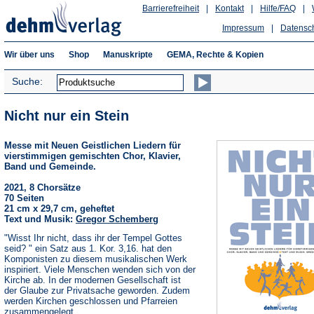
Barrierefreiheit
|
Kontakt
|
Hilfe/FAQ
|
Impressum
|
Datensc
Wir über uns
Shop
Manuskripte
GEMA, Rechte & Kopien
Suche:
Nicht nur ein Stein
Messe mit Neuen Geistlichen Liedern für
vierstimmigen gemischten Chor, Klavier,
Band und Gemeinde.
2021, 8 Chorsätze
70 Seiten
21 cm x 29,7 cm, geheftet
Text und Musik:
Gregor Schemberg
"Wisst Ihr nicht, dass ihr der Tempel Gottes
seid? " ein Satz aus 1. Kor. 3,16. hat den
Komponisten zu diesem musikalischen Werk
inspiriert. Viele Menschen wenden sich von der
Kirche ab. In der modernen Gesellschaft ist
der Glaube zur Privatsache geworden. Zudem
werden Kirchen geschlossen und Pfarreien
zusammengelegt.