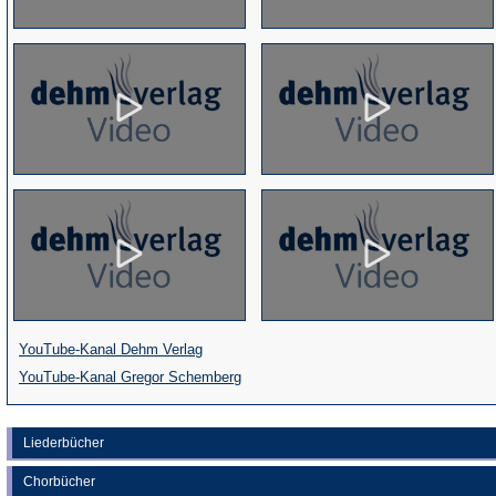
(Öffnet
YouTube-Kanal Dehm Verlag
in
(Öffnet
YouTube-Kanal Gregor Schemberg
einem
in
neuen
einem
Liederbücher
Tab)
neuen
Chorbücher
Tab)