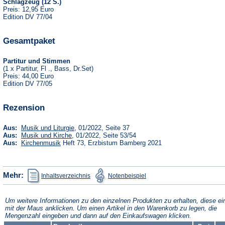
Schlagzeug (12 S.)
Preis: 12,95 Euro
Edition DV 77/04
Gesamtpaket
Partitur und Stimmen
(1 x Partitur, Fl ., Bass, Dr.Set)
Preis: 44,00 Euro
Edition DV 77/05
Rezension
(Öffnet
Aus:
Musik und Liturgie
, 01/2022, Seite 37
in
(Öffnet
Aus:
Musik und Kirche
, 01/2022, Seite 53/54
einem
in
(Öffnet
Aus:
Kirchenmusik
Heft 73, Erzbistum Bamberg 2021
neuen
einem
in
Tab)
neuen
einem
Tab)
neuen
Tab)
(Öffnet
(Öffnet
Mehr:
Inhaltsverzeichnis
Notenbeispiel
in
in
einem
einem
neuen
neuen
Tab)
Tab)
Um weitere Informationen zu den einzelnen Produkten zu erhalten, diese ei
mit der Maus anklicken. Um einen Artikel in den Warenkorb zu legen, die
Mengenzahl eingeben und dann auf den Einkaufswagen klicken.