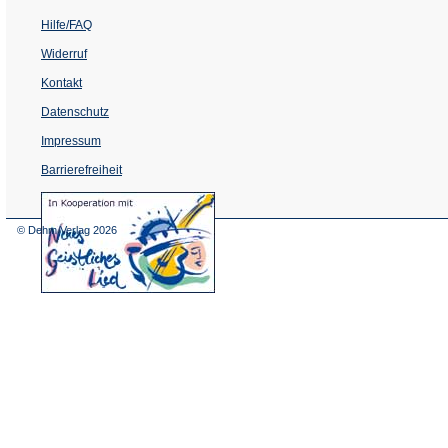
Hilfe/FAQ
Widerruf
Kontakt
Datenschutz
Impressum
Barrierefreiheit
(Öffnet
in
einem
© Dehm Verlag
2026
neuen
Tab)