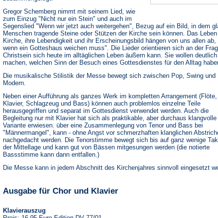
Gregor Schemberg nimmt mit seinem Lied, wie
zum Einzug "Nicht nur ein Stein" und auch im
Segenslied "Wenn wir jetzt auch weitergehen", Bezug auf ein Bild, in dem g
Menschen tragende Steine oder Stützen der Kirche sein können. Das Leben
Kirche, ihre Lebendigkeit und ihr Erscheinungsbild hängen von uns allen ab, 
wenn ein Gotteshaus weichen muss". Die Lieder orientieren sich an der Frag
Christsein sich heute im alltäglichen Leben äußern kann. Sie wollen deutlich
machen, welchen Sinn der Besuch eines Gottesdienstes für den Alltag habe
Die musikalische Stilistik der Messe bewegt sich zwischen Pop, Swing und
Modern.
Neben einer Aufführung als ganzes Werk im kompletten Arrangement (Flöte,
Klavier, Schlagzeug und Bass) können auch problemlos einzelne Teile
herausgegriffen und separat im Gottesdienst verwendet werden. Auch die
Begleitung nur mit Klavier hat sich als praktikable, aber durchaus klangvolle
Variante erwiesen. über eine Zusammenlegung von Tenor und Bass bei
"Männermangel", kann - ohne Angst vor schmerzhaften klanglichen Abstrich
nachgedacht werden. Die Tenorstimme bewegt sich bis auf ganz wenige Tak
der Mittellage und kann gut von Bässen mitgesungen werden (die notierte
Bassstimme kann dann entfallen.)
Die Messe kann in jedem Abschnitt des Kirchenjahres sinnvoll eingesetzt w
Ausgabe für Chor und Klavier
Klavierauszug
Preis: 16,95 Euro Edition DV 77/01