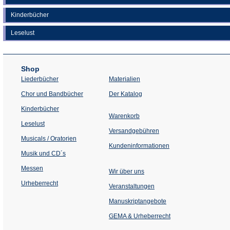
Kinderbücher
Leselust
Shop
Liederbücher
Materialien
(Öffnet
Chor und Bandbücher
Der Katalog
in
einem
Kinderbücher
neuen
Warenkorb
Tab)
Leselust
Versandgebühren
Musicals / Oratorien
Kundeninformationen
Musik und CD´s
Messen
Wir über uns
Urheberrecht
(Öffnet
Veranstaltungen
in
einem
Manuskriptangebote
neuen
Tab)
GEMA & Urheberrecht