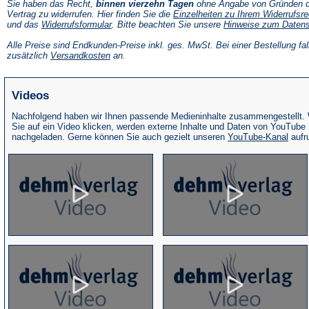
Sie haben das Recht,
binnen vierzehn Tagen
ohne Angabe von Gründen d
Vertrag zu widerrufen. Hier finden Sie die
Einzelheiten zu Ihrem Widerrufsre
(Öffnet
und das
Widerrufsformular
. Bitte beachten Sie unsere
Hinweise zum Daten
in
einem
Alle Preise sind Endkunden-Preise inkl. ges. MwSt. Bei einer Bestellung fal
neuen
(Öffnet
zusätzlich
Versandkosten
an.
Tab)
in
einem
neuen
Videos
Tab)
Nachfolgend haben wir Ihnen passende Medieninhalte zusammengestellt.
Sie auf ein Video klicken, werden externe Inhalte und Daten von YouTube
(Öffne
nachgeladen. Gerne können Sie auch gezielt unseren
YouTube-Kanal
aufr
in
eine
neue
Tab)