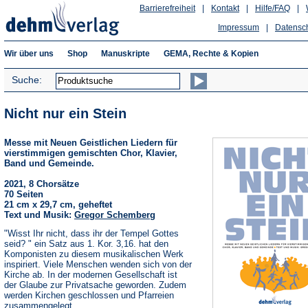
Barrierefreiheit
|
Kontakt
|
Hilfe/FAQ
|
Impressum
|
Datensc
Wir über uns
Shop
Manuskripte
GEMA, Rechte & Kopien
Suche:
Nicht nur ein Stein
Messe mit Neuen Geistlichen Liedern für
vierstimmigen gemischten Chor, Klavier,
Band und Gemeinde.
2021, 8 Chorsätze
70 Seiten
21 cm x 29,7 cm, geheftet
Text und Musik:
Gregor Schemberg
"Wisst Ihr nicht, dass ihr der Tempel Gottes
seid? " ein Satz aus 1. Kor. 3,16. hat den
Komponisten zu diesem musikalischen Werk
inspiriert. Viele Menschen wenden sich von der
Kirche ab. In der modernen Gesellschaft ist
der Glaube zur Privatsache geworden. Zudem
werden Kirchen geschlossen und Pfarreien
zusammengelegt.