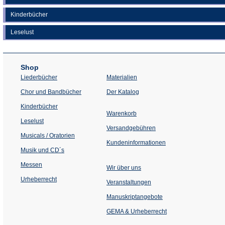
Kinderbücher
Leselust
Shop
Liederbücher
Materialien
(Öffnet
Chor und Bandbücher
Der Katalog
in
einem
Kinderbücher
neuen
Warenkorb
Tab)
Leselust
Versandgebühren
Musicals / Oratorien
Kundeninformationen
Musik und CD´s
Messen
Wir über uns
Urheberrecht
(Öffnet
Veranstaltungen
in
einem
Manuskriptangebote
neuen
Tab)
GEMA & Urheberrecht