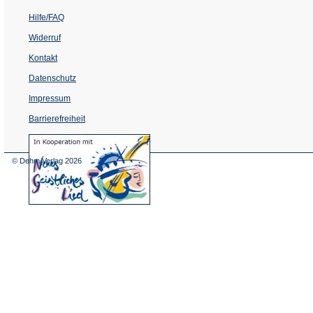
Hilfe/FAQ
Widerruf
Kontakt
Datenschutz
Impressum
Barrierefreiheit
(Öffnet
in
einem
© Dehm Verlag
2026
neuen
Tab)