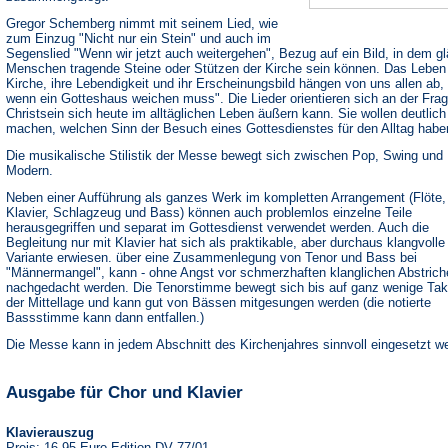
Gregor Schemberg nimmt mit seinem Lied, wie
zum Einzug "Nicht nur ein Stein" und auch im
Segenslied "Wenn wir jetzt auch weitergehen", Bezug auf ein Bild, in dem g
Menschen tragende Steine oder Stützen der Kirche sein können. Das Leben
Kirche, ihre Lebendigkeit und ihr Erscheinungsbild hängen von uns allen ab, 
wenn ein Gotteshaus weichen muss". Die Lieder orientieren sich an der Frag
Christsein sich heute im alltäglichen Leben äußern kann. Sie wollen deutlich
machen, welchen Sinn der Besuch eines Gottesdienstes für den Alltag habe
Die musikalische Stilistik der Messe bewegt sich zwischen Pop, Swing und
Modern.
Neben einer Aufführung als ganzes Werk im kompletten Arrangement (Flöte,
Klavier, Schlagzeug und Bass) können auch problemlos einzelne Teile
herausgegriffen und separat im Gottesdienst verwendet werden. Auch die
Begleitung nur mit Klavier hat sich als praktikable, aber durchaus klangvolle
Variante erwiesen. über eine Zusammenlegung von Tenor und Bass bei
"Männermangel", kann - ohne Angst vor schmerzhaften klanglichen Abstrich
nachgedacht werden. Die Tenorstimme bewegt sich bis auf ganz wenige Tak
der Mittellage und kann gut von Bässen mitgesungen werden (die notierte
Bassstimme kann dann entfallen.)
Die Messe kann in jedem Abschnitt des Kirchenjahres sinnvoll eingesetzt w
Ausgabe für Chor und Klavier
Klavierauszug
Preis: 16,95 Euro Edition DV 77/01