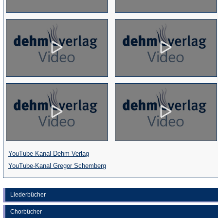
(Öffnet
YouTube-Kanal Dehm Verlag
in
(Öffnet
YouTube-Kanal Gregor Schemberg
einem
in
neuen
einem
Liederbücher
Tab)
neuen
Chorbücher
Tab)