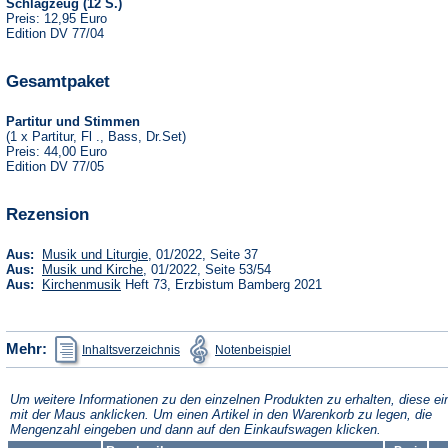
Schlagzeug (12 S.)
Preis: 12,95 Euro
Edition DV 77/04
Gesamtpaket
Partitur und Stimmen
(1 x Partitur, Fl ., Bass, Dr.Set)
Preis: 44,00 Euro
Edition DV 77/05
Rezension
(Öffnet
Aus:
Musik und Liturgie
, 01/2022, Seite 37
in
(Öffnet
Aus:
Musik und Kirche
, 01/2022, Seite 53/54
einem
in
(Öffnet
Aus:
Kirchenmusik
Heft 73, Erzbistum Bamberg 2021
neuen
einem
in
Tab)
neuen
einem
Tab)
neuen
Tab)
(Öffnet
(Öffnet
Mehr:
Inhaltsverzeichnis
Notenbeispiel
in
in
einem
einem
neuen
neuen
Tab)
Tab)
Um weitere Informationen zu den einzelnen Produkten zu erhalten, diese ei
mit der Maus anklicken. Um einen Artikel in den Warenkorb zu legen, die
Mengenzahl eingeben und dann auf den Einkaufswagen klicken.