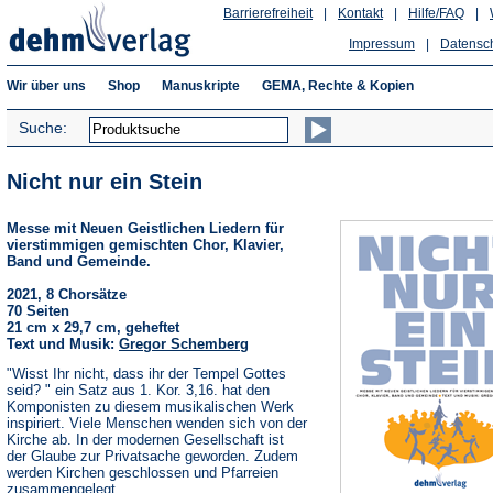
Barrierefreiheit
|
Kontakt
|
Hilfe/FAQ
|
Impressum
|
Datensc
Wir über uns
Shop
Manuskripte
GEMA, Rechte & Kopien
Suche:
Nicht nur ein Stein
Messe mit Neuen Geistlichen Liedern für
vierstimmigen gemischten Chor, Klavier,
Band und Gemeinde.
2021, 8 Chorsätze
70 Seiten
21 cm x 29,7 cm, geheftet
Text und Musik:
Gregor Schemberg
"Wisst Ihr nicht, dass ihr der Tempel Gottes
seid? " ein Satz aus 1. Kor. 3,16. hat den
Komponisten zu diesem musikalischen Werk
inspiriert. Viele Menschen wenden sich von der
Kirche ab. In der modernen Gesellschaft ist
der Glaube zur Privatsache geworden. Zudem
werden Kirchen geschlossen und Pfarreien
zusammengelegt.