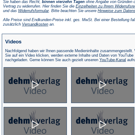
Sie haben das Recht,
binnen vierzehn Tagen
ohne Angabe von Gründen d
Vertrag zu widerrufen. Hier finden Sie die
Einzelheiten zu Ihrem Widerrufsre
(Öffnet
und das
Widerrufsformular
. Bitte beachten Sie unsere
Hinweise zum Daten
in
einem
Alle Preise sind Endkunden-Preise inkl. ges. MwSt. Bei einer Bestellung fal
neuen
(Öffnet
zusätzlich
Versandkosten
an.
Tab)
in
einem
neuen
Videos
Tab)
Nachfolgend haben wir Ihnen passende Medieninhalte zusammengestellt.
Sie auf ein Video klicken, werden externe Inhalte und Daten von YouTube
(Öffne
nachgeladen. Gerne können Sie auch gezielt unseren
YouTube-Kanal
aufr
in
eine
neue
Tab)