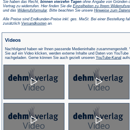
Sie haben das Recht,
binnen vierzehn Tagen
ohne Angabe von Gründen d
Vertrag zu widerrufen. Hier finden Sie die
Einzelheiten zu Ihrem Widerrufsre
(Öffnet
und das
Widerrufsformular
. Bitte beachten Sie unsere
Hinweise zum Daten
in
einem
Alle Preise sind Endkunden-Preise inkl. ges. MwSt. Bei einer Bestellung fal
neuen
(Öffnet
zusätzlich
Versandkosten
an.
Tab)
in
einem
neuen
Videos
Tab)
Nachfolgend haben wir Ihnen passende Medieninhalte zusammengestellt.
Sie auf ein Video klicken, werden externe Inhalte und Daten von YouTube
(Öffne
nachgeladen. Gerne können Sie auch gezielt unseren
YouTube-Kanal
aufr
in
eine
neue
Tab)