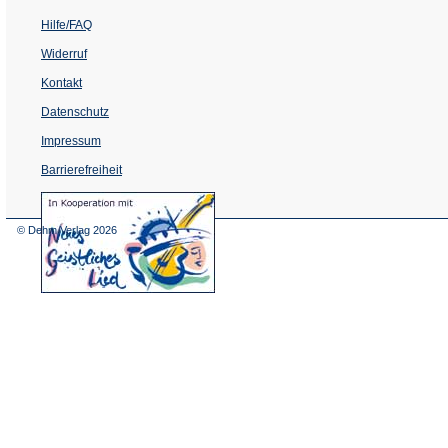
Hilfe/FAQ
Widerruf
Kontakt
Datenschutz
Impressum
Barrierefreiheit
(Öffnet
in
einem
© Dehm Verlag
2026
neuen
Tab)