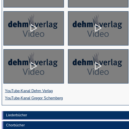
(Öffnet
YouTube-Kanal Dehm Verlag
in
(Öffnet
YouTube-Kanal Gregor Schemberg
einem
in
neuen
einem
Liederbücher
Tab)
neuen
Chorbücher
Tab)