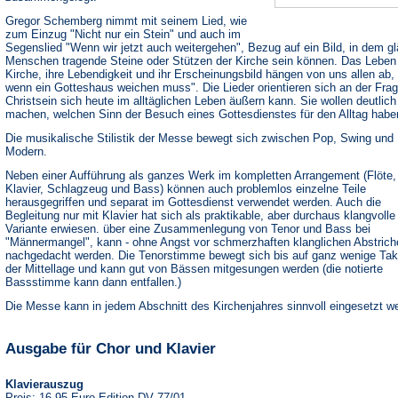
Gregor Schemberg nimmt mit seinem Lied, wie
zum Einzug "Nicht nur ein Stein" und auch im
Segenslied "Wenn wir jetzt auch weitergehen", Bezug auf ein Bild, in dem g
Menschen tragende Steine oder Stützen der Kirche sein können. Das Leben
Kirche, ihre Lebendigkeit und ihr Erscheinungsbild hängen von uns allen ab, 
wenn ein Gotteshaus weichen muss". Die Lieder orientieren sich an der Frag
Christsein sich heute im alltäglichen Leben äußern kann. Sie wollen deutlich
machen, welchen Sinn der Besuch eines Gottesdienstes für den Alltag habe
Die musikalische Stilistik der Messe bewegt sich zwischen Pop, Swing und
Modern.
Neben einer Aufführung als ganzes Werk im kompletten Arrangement (Flöte,
Klavier, Schlagzeug und Bass) können auch problemlos einzelne Teile
herausgegriffen und separat im Gottesdienst verwendet werden. Auch die
Begleitung nur mit Klavier hat sich als praktikable, aber durchaus klangvolle
Variante erwiesen. über eine Zusammenlegung von Tenor und Bass bei
"Männermangel", kann - ohne Angst vor schmerzhaften klanglichen Abstrich
nachgedacht werden. Die Tenorstimme bewegt sich bis auf ganz wenige Tak
der Mittellage und kann gut von Bässen mitgesungen werden (die notierte
Bassstimme kann dann entfallen.)
Die Messe kann in jedem Abschnitt des Kirchenjahres sinnvoll eingesetzt w
Ausgabe für Chor und Klavier
Klavierauszug
Preis: 16,95 Euro Edition DV 77/01