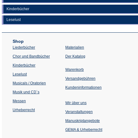
Kinderbücher
Leselust
Shop
Liederbücher
Materialien
(Öffnet
Chor und Bandbücher
Der Katalog
in
einem
Kinderbücher
neuen
Warenkorb
Tab)
Leselust
Versandgebühren
Musicals / Oratorien
Kundeninformationen
Musik und CD´s
Messen
Wir über uns
Urheberrecht
(Öffnet
Veranstaltungen
in
einem
Manuskriptangebote
neuen
Tab)
GEMA & Urheberrecht