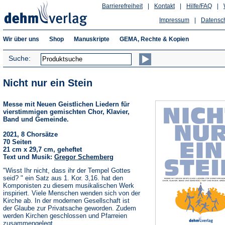
Barrierefreiheit
|
Kontakt
|
Hilfe/FAQ
|
Impressum
|
Datensc
Wir über uns
Shop
Manuskripte
GEMA, Rechte & Kopien
Suche:
Nicht nur ein Stein
Messe mit Neuen Geistlichen Liedern für
vierstimmigen gemischten Chor, Klavier,
Band und Gemeinde.
2021, 8 Chorsätze
70 Seiten
21 cm x 29,7 cm, geheftet
Text und Musik:
Gregor Schemberg
"Wisst Ihr nicht, dass ihr der Tempel Gottes
seid? " ein Satz aus 1. Kor. 3,16. hat den
Komponisten zu diesem musikalischen Werk
inspiriert. Viele Menschen wenden sich von der
Kirche ab. In der modernen Gesellschaft ist
der Glaube zur Privatsache geworden. Zudem
werden Kirchen geschlossen und Pfarreien
zusammengelegt.