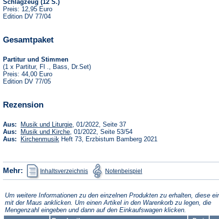
Schlagzeug (12 S.)
Preis: 12,95 Euro
Edition DV 77/04
Gesamtpaket
Partitur und Stimmen
(1 x Partitur, Fl ., Bass, Dr.Set)
Preis: 44,00 Euro
Edition DV 77/05
Rezension
(Öffnet
Aus:
Musik und Liturgie
, 01/2022, Seite 37
in
(Öffnet
Aus:
Musik und Kirche
, 01/2022, Seite 53/54
einem
in
(Öffnet
Aus:
Kirchenmusik
Heft 73, Erzbistum Bamberg 2021
neuen
einem
in
Tab)
neuen
einem
Tab)
neuen
Tab)
(Öffnet
(Öffnet
Mehr:
Inhaltsverzeichnis
Notenbeispiel
in
in
einem
einem
neuen
neuen
Tab)
Tab)
Um weitere Informationen zu den einzelnen Produkten zu erhalten, diese ei
mit der Maus anklicken. Um einen Artikel in den Warenkorb zu legen, die
Mengenzahl eingeben und dann auf den Einkaufswagen klicken.