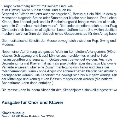
Gregor Schemberg nimmt mit seinem Lied, wie
zum Einzug "Nicht nur ein Stein" und auch im
Segenslied "Wenn wir jetzt auch weitergehen", Bezug auf ein Bild, in dem g
Menschen tragende Steine oder Stützen der Kirche sein können. Das Leben
Kirche, ihre Lebendigkeit und ihr Erscheinungsbild hängen von uns allen ab, 
wenn ein Gotteshaus weichen muss". Die Lieder orientieren sich an der Frag
Christsein sich heute im alltäglichen Leben äußern kann. Sie wollen deutlich
machen, welchen Sinn der Besuch eines Gottesdienstes für den Alltag habe
Die musikalische Stilistik der Messe bewegt sich zwischen Pop, Swing und
Modern.
Neben einer Aufführung als ganzes Werk im kompletten Arrangement (Flöte,
Klavier, Schlagzeug und Bass) können auch problemlos einzelne Teile
herausgegriffen und separat im Gottesdienst verwendet werden. Auch die
Begleitung nur mit Klavier hat sich als praktikable, aber durchaus klangvolle
Variante erwiesen. über eine Zusammenlegung von Tenor und Bass bei
"Männermangel", kann - ohne Angst vor schmerzhaften klanglichen Abstrich
nachgedacht werden. Die Tenorstimme bewegt sich bis auf ganz wenige Tak
der Mittellage und kann gut von Bässen mitgesungen werden (die notierte
Bassstimme kann dann entfallen.)
Die Messe kann in jedem Abschnitt des Kirchenjahres sinnvoll eingesetzt w
Ausgabe für Chor und Klavier
Klavierauszug
Preis: 16,95 Euro Edition DV 77/01