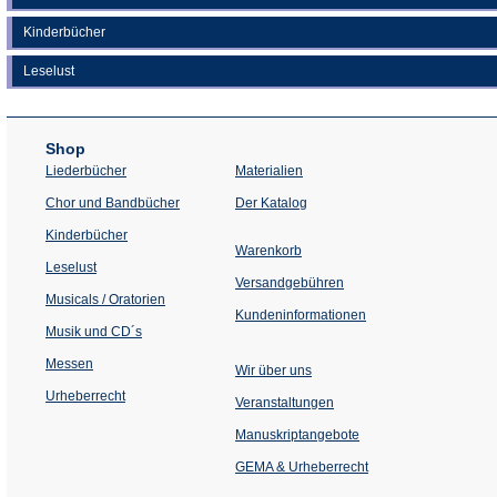
Kinderbücher
Leselust
Shop
Liederbücher
Materialien
(Öffnet
Chor und Bandbücher
Der Katalog
in
einem
Kinderbücher
neuen
Warenkorb
Tab)
Leselust
Versandgebühren
Musicals / Oratorien
Kundeninformationen
Musik und CD´s
Messen
Wir über uns
Urheberrecht
(Öffnet
Veranstaltungen
in
einem
Manuskriptangebote
neuen
Tab)
GEMA & Urheberrecht