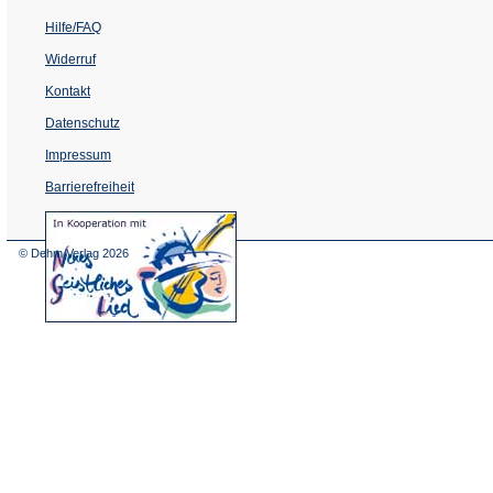
Hilfe/FAQ
Widerruf
Kontakt
Datenschutz
Impressum
Barrierefreiheit
(Öffnet
in
einem
© Dehm Verlag
2026
neuen
Tab)