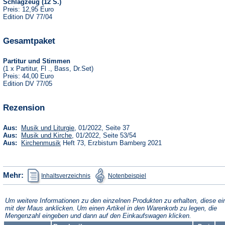
Schlagzeug (12 S.)
Preis: 12,95 Euro
Edition DV 77/04
Gesamtpaket
Partitur und Stimmen
(1 x Partitur, Fl ., Bass, Dr.Set)
Preis: 44,00 Euro
Edition DV 77/05
Rezension
(Öffnet
Aus:
Musik und Liturgie
, 01/2022, Seite 37
in
(Öffnet
Aus:
Musik und Kirche
, 01/2022, Seite 53/54
einem
in
(Öffnet
Aus:
Kirchenmusik
Heft 73, Erzbistum Bamberg 2021
neuen
einem
in
Tab)
neuen
einem
Tab)
neuen
Tab)
(Öffnet
(Öffnet
Mehr:
Inhaltsverzeichnis
Notenbeispiel
in
in
einem
einem
neuen
neuen
Tab)
Tab)
Um weitere Informationen zu den einzelnen Produkten zu erhalten, diese ei
mit der Maus anklicken. Um einen Artikel in den Warenkorb zu legen, die
Mengenzahl eingeben und dann auf den Einkaufswagen klicken.