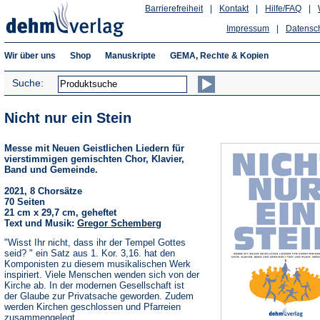
Barrierefreiheit
|
Kontakt
|
Hilfe/FAQ
|
Impressum
|
Datensc
Wir über uns
Shop
Manuskripte
GEMA, Rechte & Kopien
Suche:
Nicht nur ein Stein
Messe mit Neuen Geistlichen Liedern für
vierstimmigen gemischten Chor, Klavier,
Band und Gemeinde.
2021, 8 Chorsätze
70 Seiten
21 cm x 29,7 cm, geheftet
Text und Musik:
Gregor Schemberg
"Wisst Ihr nicht, dass ihr der Tempel Gottes
seid? " ein Satz aus 1. Kor. 3,16. hat den
Komponisten zu diesem musikalischen Werk
inspiriert. Viele Menschen wenden sich von der
Kirche ab. In der modernen Gesellschaft ist
der Glaube zur Privatsache geworden. Zudem
werden Kirchen geschlossen und Pfarreien
zusammengelegt.