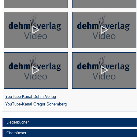
(Öffnet
YouTube-Kanal Dehm Verlag
in
(Öffnet
YouTube-Kanal Gregor Schemberg
einem
in
neuen
einem
Liederbücher
Tab)
neuen
Chorbücher
Tab)