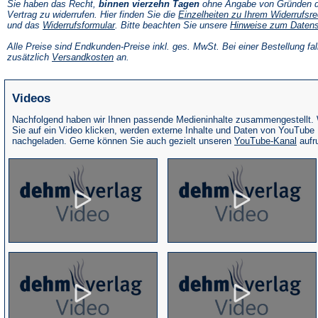
Sie haben das Recht,
binnen vierzehn Tagen
ohne Angabe von Gründen d
Vertrag zu widerrufen. Hier finden Sie die
Einzelheiten zu Ihrem Widerrufsre
(Öffnet
und das
Widerrufsformular
. Bitte beachten Sie unsere
Hinweise zum Daten
in
einem
Alle Preise sind Endkunden-Preise inkl. ges. MwSt. Bei einer Bestellung fal
neuen
(Öffnet
zusätzlich
Versandkosten
an.
Tab)
in
einem
neuen
Videos
Tab)
Nachfolgend haben wir Ihnen passende Medieninhalte zusammengestellt.
Sie auf ein Video klicken, werden externe Inhalte und Daten von YouTube
(Öffne
nachgeladen. Gerne können Sie auch gezielt unseren
YouTube-Kanal
aufr
in
eine
neue
Tab)