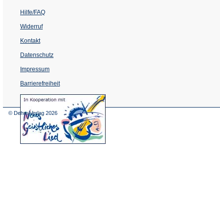
Hilfe/FAQ
Widerruf
Kontakt
Datenschutz
Impressum
Barrierefreiheit
(Öffnet
in
einem
© Dehm Verlag
2026
neuen
Tab)