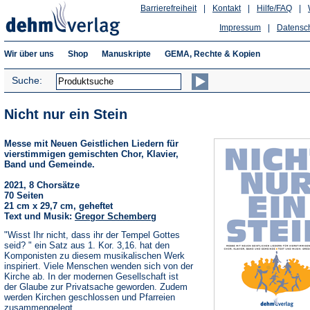
Barrierefreiheit
|
Kontakt
|
Hilfe/FAQ
|
Impressum
|
Datensc
Wir über uns
Shop
Manuskripte
GEMA, Rechte & Kopien
Suche:
Nicht nur ein Stein
Messe mit Neuen Geistlichen Liedern für
vierstimmigen gemischten Chor, Klavier,
Band und Gemeinde.
2021, 8 Chorsätze
70 Seiten
21 cm x 29,7 cm, geheftet
Text und Musik:
Gregor Schemberg
"Wisst Ihr nicht, dass ihr der Tempel Gottes
seid? " ein Satz aus 1. Kor. 3,16. hat den
Komponisten zu diesem musikalischen Werk
inspiriert. Viele Menschen wenden sich von der
Kirche ab. In der modernen Gesellschaft ist
der Glaube zur Privatsache geworden. Zudem
werden Kirchen geschlossen und Pfarreien
zusammengelegt.