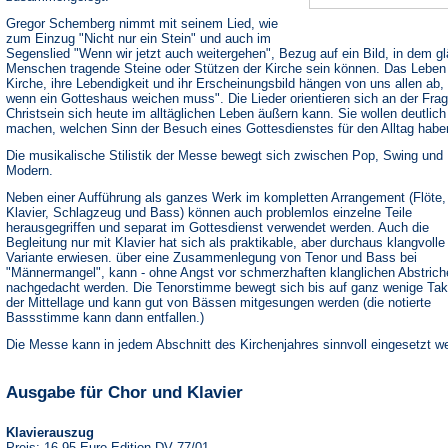
Gregor Schemberg nimmt mit seinem Lied, wie
zum Einzug "Nicht nur ein Stein" und auch im
Segenslied "Wenn wir jetzt auch weitergehen", Bezug auf ein Bild, in dem g
Menschen tragende Steine oder Stützen der Kirche sein können. Das Leben
Kirche, ihre Lebendigkeit und ihr Erscheinungsbild hängen von uns allen ab, 
wenn ein Gotteshaus weichen muss". Die Lieder orientieren sich an der Frag
Christsein sich heute im alltäglichen Leben äußern kann. Sie wollen deutlich
machen, welchen Sinn der Besuch eines Gottesdienstes für den Alltag habe
Die musikalische Stilistik der Messe bewegt sich zwischen Pop, Swing und
Modern.
Neben einer Aufführung als ganzes Werk im kompletten Arrangement (Flöte,
Klavier, Schlagzeug und Bass) können auch problemlos einzelne Teile
herausgegriffen und separat im Gottesdienst verwendet werden. Auch die
Begleitung nur mit Klavier hat sich als praktikable, aber durchaus klangvolle
Variante erwiesen. über eine Zusammenlegung von Tenor und Bass bei
"Männermangel", kann - ohne Angst vor schmerzhaften klanglichen Abstrich
nachgedacht werden. Die Tenorstimme bewegt sich bis auf ganz wenige Tak
der Mittellage und kann gut von Bässen mitgesungen werden (die notierte
Bassstimme kann dann entfallen.)
Die Messe kann in jedem Abschnitt des Kirchenjahres sinnvoll eingesetzt w
Ausgabe für Chor und Klavier
Klavierauszug
Preis: 16,95 Euro Edition DV 77/01