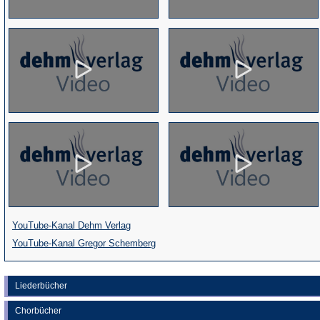
(Öffnet
YouTube-Kanal Dehm Verlag
in
(Öffnet
YouTube-Kanal Gregor Schemberg
einem
in
neuen
einem
Liederbücher
Tab)
neuen
Chorbücher
Tab)