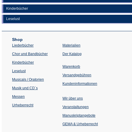
Kinderbücher
Leselust
Shop
Liederbücher
Materialien
(Öffnet
Chor und Bandbücher
Der Katalog
in
einem
Kinderbücher
neuen
Warenkorb
Tab)
Leselust
Versandgebühren
Musicals / Oratorien
Kundeninformationen
Musik und CD´s
Messen
Wir über uns
Urheberrecht
(Öffnet
Veranstaltungen
in
einem
Manuskriptangebote
neuen
Tab)
GEMA & Urheberrecht