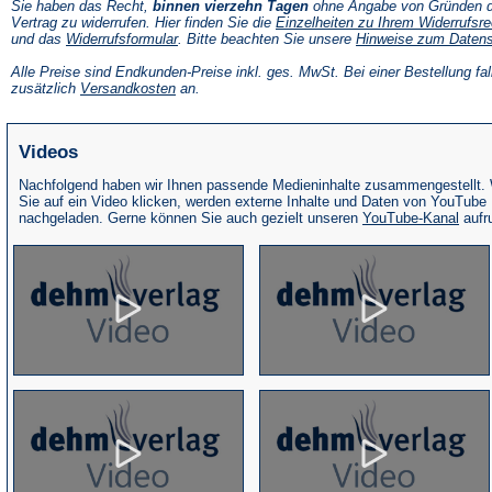
Sie haben das Recht,
binnen vierzehn Tagen
ohne Angabe von Gründen d
Vertrag zu widerrufen. Hier finden Sie die
Einzelheiten zu Ihrem Widerrufsre
(Öffnet
und das
Widerrufsformular
. Bitte beachten Sie unsere
Hinweise zum Daten
in
einem
Alle Preise sind Endkunden-Preise inkl. ges. MwSt. Bei einer Bestellung fal
neuen
(Öffnet
zusätzlich
Versandkosten
an.
Tab)
in
einem
neuen
Videos
Tab)
Nachfolgend haben wir Ihnen passende Medieninhalte zusammengestellt.
Sie auf ein Video klicken, werden externe Inhalte und Daten von YouTube
(Öffne
nachgeladen. Gerne können Sie auch gezielt unseren
YouTube-Kanal
aufr
in
eine
neue
Tab)