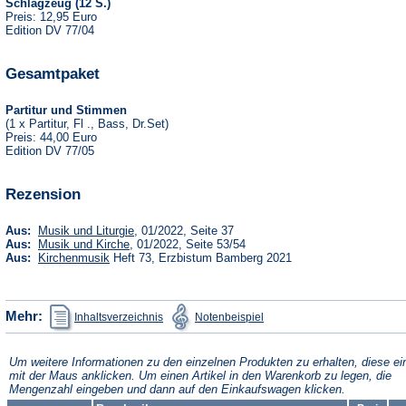
Schlagzeug (12 S.)
Preis: 12,95 Euro
Edition DV 77/04
Gesamtpaket
Partitur und Stimmen
(1 x Partitur, Fl ., Bass, Dr.Set)
Preis: 44,00 Euro
Edition DV 77/05
Rezension
(Öffnet
Aus:
Musik und Liturgie
, 01/2022, Seite 37
in
(Öffnet
Aus:
Musik und Kirche
, 01/2022, Seite 53/54
einem
in
(Öffnet
Aus:
Kirchenmusik
Heft 73, Erzbistum Bamberg 2021
neuen
einem
in
Tab)
neuen
einem
Tab)
neuen
Tab)
(Öffnet
(Öffnet
Mehr:
Inhaltsverzeichnis
Notenbeispiel
in
in
einem
einem
neuen
neuen
Tab)
Tab)
Um weitere Informationen zu den einzelnen Produkten zu erhalten, diese ei
mit der Maus anklicken. Um einen Artikel in den Warenkorb zu legen, die
Mengenzahl eingeben und dann auf den Einkaufswagen klicken.