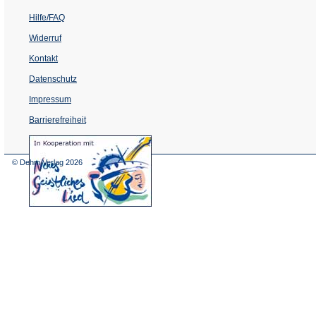
Hilfe/FAQ
Widerruf
Kontakt
Datenschutz
Impressum
Barrierefreiheit
(Öffnet
in
einem
© Dehm Verlag
2026
neuen
Tab)