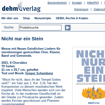
Barrierefreiheit
|
Kontakt
|
Hilfe/FAQ
|
Impressum
|
Datensc
Wir über uns
Shop
Manuskripte
GEMA, Rechte & Kopien
Suche:
Nicht nur ein Stein
Messe mit Neuen Geistlichen Liedern für
vierstimmigen gemischten Chor, Klavier,
Band und Gemeinde.
2021, 8 Chorsätze
70 Seiten
21 cm x 29,7 cm, geheftet
Text und Musik:
Gregor Schemberg
"Wisst Ihr nicht, dass ihr der Tempel Gottes
seid? " ein Satz aus 1. Kor. 3,16. hat den
Komponisten zu diesem musikalischen Werk
inspiriert. Viele Menschen wenden sich von der
Kirche ab. In der modernen Gesellschaft ist
der Glaube zur Privatsache geworden. Zudem
werden Kirchen geschlossen und Pfarreien
zusammengelegt.