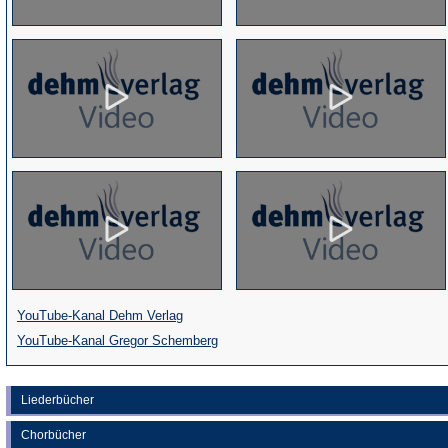
(Öffnet
YouTube-Kanal Dehm Verlag
in
(Öffnet
YouTube-Kanal Gregor Schemberg
einem
in
neuen
einem
Liederbücher
Tab)
neuen
Chorbücher
Tab)