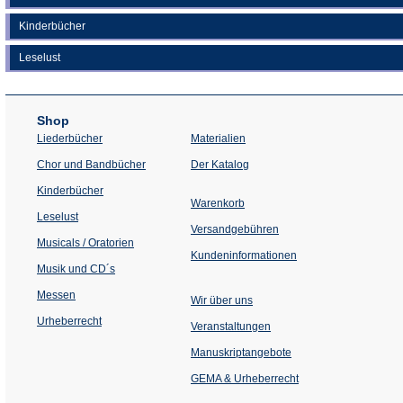
Kinderbücher
Leselust
Shop
Liederbücher
Materialien
(Öffnet
Chor und Bandbücher
Der Katalog
in
einem
Kinderbücher
neuen
Warenkorb
Tab)
Leselust
Versandgebühren
Musicals / Oratorien
Kundeninformationen
Musik und CD´s
Messen
Wir über uns
Urheberrecht
(Öffnet
Veranstaltungen
in
einem
Manuskriptangebote
neuen
Tab)
GEMA & Urheberrecht