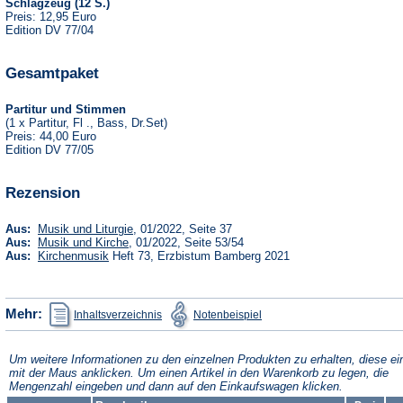
Schlagzeug (12 S.)
Preis: 12,95 Euro
Edition DV 77/04
Gesamtpaket
Partitur und Stimmen
(1 x Partitur, Fl ., Bass, Dr.Set)
Preis: 44,00 Euro
Edition DV 77/05
Rezension
(Öffnet
Aus:
Musik und Liturgie
, 01/2022, Seite 37
in
(Öffnet
Aus:
Musik und Kirche
, 01/2022, Seite 53/54
einem
in
(Öffnet
Aus:
Kirchenmusik
Heft 73, Erzbistum Bamberg 2021
neuen
einem
in
Tab)
neuen
einem
Tab)
neuen
Tab)
(Öffnet
(Öffnet
Mehr:
Inhaltsverzeichnis
Notenbeispiel
in
in
einem
einem
neuen
neuen
Tab)
Tab)
Um weitere Informationen zu den einzelnen Produkten zu erhalten, diese ei
mit der Maus anklicken. Um einen Artikel in den Warenkorb zu legen, die
Mengenzahl eingeben und dann auf den Einkaufswagen klicken.