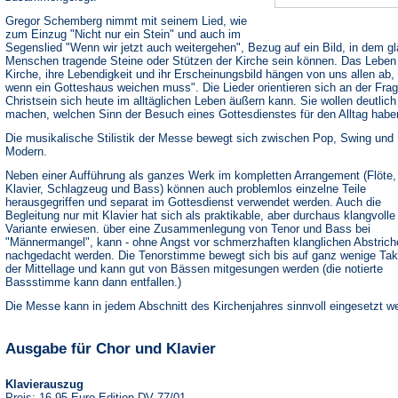
Gregor Schemberg nimmt mit seinem Lied, wie
zum Einzug "Nicht nur ein Stein" und auch im
Segenslied "Wenn wir jetzt auch weitergehen", Bezug auf ein Bild, in dem g
Menschen tragende Steine oder Stützen der Kirche sein können. Das Leben
Kirche, ihre Lebendigkeit und ihr Erscheinungsbild hängen von uns allen ab, 
wenn ein Gotteshaus weichen muss". Die Lieder orientieren sich an der Frag
Christsein sich heute im alltäglichen Leben äußern kann. Sie wollen deutlich
machen, welchen Sinn der Besuch eines Gottesdienstes für den Alltag habe
Die musikalische Stilistik der Messe bewegt sich zwischen Pop, Swing und
Modern.
Neben einer Aufführung als ganzes Werk im kompletten Arrangement (Flöte,
Klavier, Schlagzeug und Bass) können auch problemlos einzelne Teile
herausgegriffen und separat im Gottesdienst verwendet werden. Auch die
Begleitung nur mit Klavier hat sich als praktikable, aber durchaus klangvolle
Variante erwiesen. über eine Zusammenlegung von Tenor und Bass bei
"Männermangel", kann - ohne Angst vor schmerzhaften klanglichen Abstrich
nachgedacht werden. Die Tenorstimme bewegt sich bis auf ganz wenige Tak
der Mittellage und kann gut von Bässen mitgesungen werden (die notierte
Bassstimme kann dann entfallen.)
Die Messe kann in jedem Abschnitt des Kirchenjahres sinnvoll eingesetzt w
Ausgabe für Chor und Klavier
Klavierauszug
Preis: 16,95 Euro Edition DV 77/01