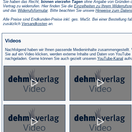
Sie haben das Recht,
binnen vierzehn Tagen
ohne Angabe von Gründen d
Vertrag zu widerrufen. Hier finden Sie die
Einzelheiten zu Ihrem Widerrufsre
(Öffnet
und das
Widerrufsformular
. Bitte beachten Sie unsere
Hinweise zum Daten
in
einem
Alle Preise sind Endkunden-Preise inkl. ges. MwSt. Bei einer Bestellung fal
neuen
(Öffnet
zusätzlich
Versandkosten
an.
Tab)
in
einem
neuen
Videos
Tab)
Nachfolgend haben wir Ihnen passende Medieninhalte zusammengestellt.
Sie auf ein Video klicken, werden externe Inhalte und Daten von YouTube
(Öffne
nachgeladen. Gerne können Sie auch gezielt unseren
YouTube-Kanal
aufr
in
eine
neue
Tab)