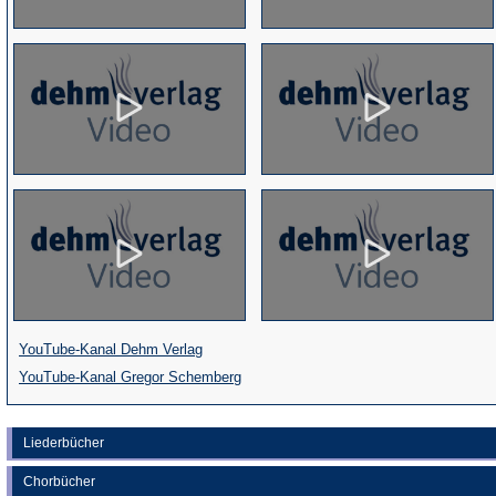
(Öffnet
YouTube-Kanal Dehm Verlag
in
(Öffnet
YouTube-Kanal Gregor Schemberg
einem
in
neuen
einem
Liederbücher
Tab)
neuen
Chorbücher
Tab)