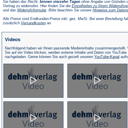
Sie haben das Recht,
binnen vierzehn Tagen
ohne Angabe von Gründen d
Vertrag zu widerrufen. Hier finden Sie die
Einzelheiten zu Ihrem Widerrufsre
(Öffnet
und das
Widerrufsformular
. Bitte beachten Sie unsere
Hinweise zum Daten
in
einem
Alle Preise sind Endkunden-Preise inkl. ges. MwSt. Bei einer Bestellung fal
neuen
(Öffnet
zusätzlich
Versandkosten
an.
Tab)
in
einem
neuen
Videos
Tab)
Nachfolgend haben wir Ihnen passende Medieninhalte zusammengestellt.
Sie auf ein Video klicken, werden externe Inhalte und Daten von YouTube
(Öffne
nachgeladen. Gerne können Sie auch gezielt unseren
YouTube-Kanal
aufr
in
eine
neue
Tab)