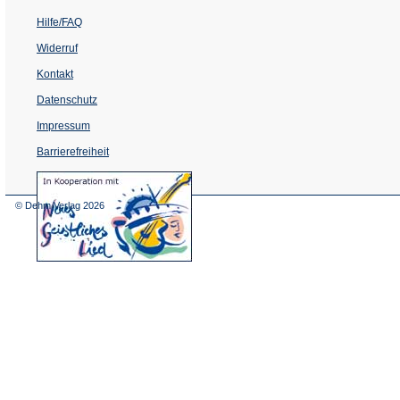
Hilfe/FAQ
Widerruf
Kontakt
Datenschutz
Impressum
Barrierefreiheit
(Öffnet
in
einem
© Dehm Verlag
2026
neuen
Tab)