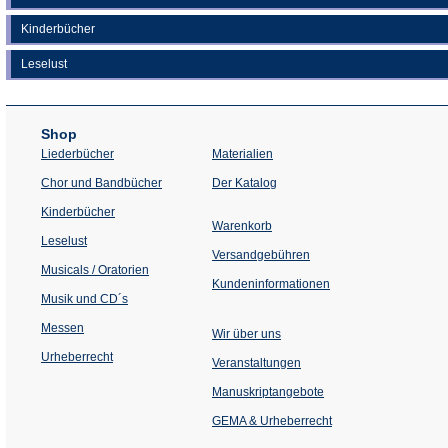
Kinderbücher
Leselust
Shop
Liederbücher
Materialien
(Öffnet
Chor und Bandbücher
Der Katalog
in
einem
Kinderbücher
neuen
Warenkorb
Tab)
Leselust
Versandgebühren
Musicals / Oratorien
Kundeninformationen
Musik und CD´s
Messen
Wir über uns
Urheberrecht
(Öffnet
Veranstaltungen
in
einem
Manuskriptangebote
neuen
Tab)
GEMA & Urheberrecht