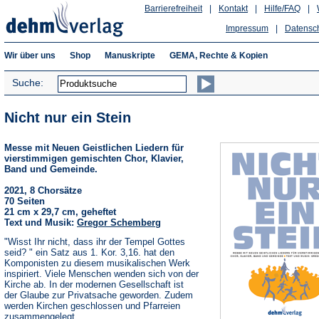
Barrierefreiheit
|
Kontakt
|
Hilfe/FAQ
|
Impressum
|
Datensc
Wir über uns
Shop
Manuskripte
GEMA, Rechte & Kopien
Suche:
Nicht nur ein Stein
Messe mit Neuen Geistlichen Liedern für
vierstimmigen gemischten Chor, Klavier,
Band und Gemeinde.
2021, 8 Chorsätze
70 Seiten
21 cm x 29,7 cm, geheftet
Text und Musik:
Gregor Schemberg
"Wisst Ihr nicht, dass ihr der Tempel Gottes
seid? " ein Satz aus 1. Kor. 3,16. hat den
Komponisten zu diesem musikalischen Werk
inspiriert. Viele Menschen wenden sich von der
Kirche ab. In der modernen Gesellschaft ist
der Glaube zur Privatsache geworden. Zudem
werden Kirchen geschlossen und Pfarreien
zusammengelegt.