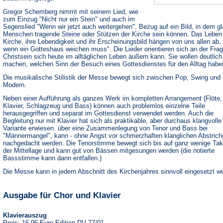
Gregor Schemberg nimmt mit seinem Lied, wie
zum Einzug "Nicht nur ein Stein" und auch im
Segenslied "Wenn wir jetzt auch weitergehen", Bezug auf ein Bild, in dem g
Menschen tragende Steine oder Stützen der Kirche sein können. Das Leben
Kirche, ihre Lebendigkeit und ihr Erscheinungsbild hängen von uns allen ab, 
wenn ein Gotteshaus weichen muss". Die Lieder orientieren sich an der Frag
Christsein sich heute im alltäglichen Leben äußern kann. Sie wollen deutlich
machen, welchen Sinn der Besuch eines Gottesdienstes für den Alltag habe
Die musikalische Stilistik der Messe bewegt sich zwischen Pop, Swing und
Modern.
Neben einer Aufführung als ganzes Werk im kompletten Arrangement (Flöte,
Klavier, Schlagzeug und Bass) können auch problemlos einzelne Teile
herausgegriffen und separat im Gottesdienst verwendet werden. Auch die
Begleitung nur mit Klavier hat sich als praktikable, aber durchaus klangvolle
Variante erwiesen. über eine Zusammenlegung von Tenor und Bass bei
"Männermangel", kann - ohne Angst vor schmerzhaften klanglichen Abstrich
nachgedacht werden. Die Tenorstimme bewegt sich bis auf ganz wenige Tak
der Mittellage und kann gut von Bässen mitgesungen werden (die notierte
Bassstimme kann dann entfallen.)
Die Messe kann in jedem Abschnitt des Kirchenjahres sinnvoll eingesetzt w
Ausgabe für Chor und Klavier
Klavierauszug
Preis: 16,95 Euro Edition DV 77/01