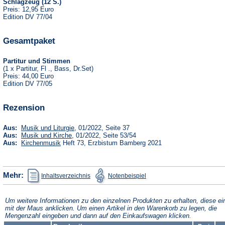
Schlagzeug (12 S.)
Preis: 12,95 Euro
Edition DV 77/04
Gesamtpaket
Partitur und Stimmen
(1 x Partitur, Fl ., Bass, Dr.Set)
Preis: 44,00 Euro
Edition DV 77/05
Rezension
(Öffnet
Aus:
Musik und Liturgie
, 01/2022, Seite 37
in
(Öffnet
Aus:
Musik und Kirche
, 01/2022, Seite 53/54
einem
in
(Öffnet
Aus:
Kirchenmusik
Heft 73, Erzbistum Bamberg 2021
neuen
einem
in
Tab)
neuen
einem
Tab)
neuen
Tab)
(Öffnet
(Öffnet
Mehr:
Inhaltsverzeichnis
Notenbeispiel
in
in
einem
einem
neuen
neuen
Tab)
Tab)
Um weitere Informationen zu den einzelnen Produkten zu erhalten, diese ei
mit der Maus anklicken. Um einen Artikel in den Warenkorb zu legen, die
Mengenzahl eingeben und dann auf den Einkaufswagen klicken.