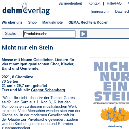
Barrierefreiheit
|
Kontakt
|
Hilfe/FAQ
|
Impressum
|
Datensc
Wir über uns
Shop
Manuskripte
GEMA, Rechte & Kopien
Suche:
Nicht nur ein Stein
Messe mit Neuen Geistlichen Liedern für
vierstimmigen gemischten Chor, Klavier,
Band und Gemeinde.
2021, 8 Chorsätze
70 Seiten
21 cm x 29,7 cm, geheftet
Text und Musik:
Gregor Schemberg
"Wisst Ihr nicht, dass ihr der Tempel Gottes
seid? " ein Satz aus 1. Kor. 3,16. hat den
Komponisten zu diesem musikalischen Werk
inspiriert. Viele Menschen wenden sich von der
Kirche ab. In der modernen Gesellschaft ist
der Glaube zur Privatsache geworden. Zudem
werden Kirchen geschlossen und Pfarreien
zusammengelegt.