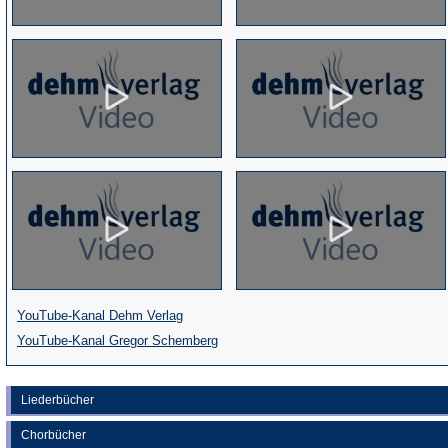
(Öffnet
YouTube-Kanal Dehm Verlag
in
(Öffnet
YouTube-Kanal Gregor Schemberg
einem
in
neuen
einem
Liederbücher
Tab)
neuen
Chorbücher
Tab)