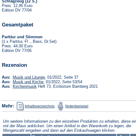
Schlagzeug (12 S.)
Preis: 12,95 Euro
Edition DV 77/04
Gesamtpaket
Partitur und Stimmen
(1 x Partitur, Fl ., Bass, Dr.Set)
Preis: 44,00 Euro
Edition DV 77/05
Rezension
(Öffnet
Aus:
Musik und Liturgie
, 01/2022, Seite 37
in
(Öffnet
Aus:
Musik und Kirche
, 01/2022, Seite 53/54
einem
in
(Öffnet
Aus:
Kirchenmusik
Heft 73, Erzbistum Bamberg 2021
neuen
einem
in
Tab)
neuen
einem
Tab)
neuen
Tab)
(Öffnet
(Öffnet
Mehr:
Inhaltsverzeichnis
Notenbeispiel
in
in
einem
einem
neuen
neuen
Tab)
Tab)
Um weitere Informationen zu den einzelnen Produkten zu erhalten, diese ei
mit der Maus anklicken. Um einen Artikel in den Warenkorb zu legen, die
Mengenzahl eingeben und dann auf den Einkaufswagen klicken.