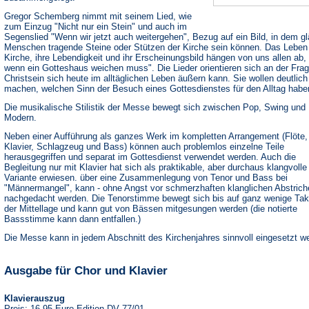
Gregor Schemberg nimmt mit seinem Lied, wie
zum Einzug "Nicht nur ein Stein" und auch im
Segenslied "Wenn wir jetzt auch weitergehen", Bezug auf ein Bild, in dem g
Menschen tragende Steine oder Stützen der Kirche sein können. Das Leben
Kirche, ihre Lebendigkeit und ihr Erscheinungsbild hängen von uns allen ab, 
wenn ein Gotteshaus weichen muss". Die Lieder orientieren sich an der Frag
Christsein sich heute im alltäglichen Leben äußern kann. Sie wollen deutlich
machen, welchen Sinn der Besuch eines Gottesdienstes für den Alltag habe
Die musikalische Stilistik der Messe bewegt sich zwischen Pop, Swing und
Modern.
Neben einer Aufführung als ganzes Werk im kompletten Arrangement (Flöte,
Klavier, Schlagzeug und Bass) können auch problemlos einzelne Teile
herausgegriffen und separat im Gottesdienst verwendet werden. Auch die
Begleitung nur mit Klavier hat sich als praktikable, aber durchaus klangvolle
Variante erwiesen. über eine Zusammenlegung von Tenor und Bass bei
"Männermangel", kann - ohne Angst vor schmerzhaften klanglichen Abstrich
nachgedacht werden. Die Tenorstimme bewegt sich bis auf ganz wenige Tak
der Mittellage und kann gut von Bässen mitgesungen werden (die notierte
Bassstimme kann dann entfallen.)
Die Messe kann in jedem Abschnitt des Kirchenjahres sinnvoll eingesetzt w
Ausgabe für Chor und Klavier
Klavierauszug
Preis: 16,95 Euro Edition DV 77/01