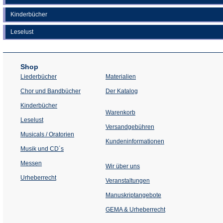
Kinderbücher
Leselust
Shop
Liederbücher
Materialien
(Öffnet
Chor und Bandbücher
Der Katalog
in
einem
Kinderbücher
neuen
Warenkorb
Tab)
Leselust
Versandgebühren
Musicals / Oratorien
Kundeninformationen
Musik und CD´s
Messen
Wir über uns
Urheberrecht
(Öffnet
Veranstaltungen
in
einem
Manuskriptangebote
neuen
Tab)
GEMA & Urheberrecht