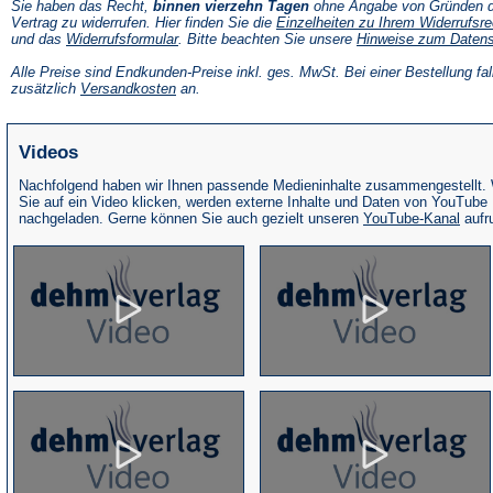
Sie haben das Recht,
binnen vierzehn Tagen
ohne Angabe von Gründen d
Vertrag zu widerrufen. Hier finden Sie die
Einzelheiten zu Ihrem Widerrufsre
(Öffnet
und das
Widerrufsformular
. Bitte beachten Sie unsere
Hinweise zum Daten
in
einem
Alle Preise sind Endkunden-Preise inkl. ges. MwSt. Bei einer Bestellung fal
neuen
(Öffnet
zusätzlich
Versandkosten
an.
Tab)
in
einem
neuen
Videos
Tab)
Nachfolgend haben wir Ihnen passende Medieninhalte zusammengestellt.
Sie auf ein Video klicken, werden externe Inhalte und Daten von YouTube
(Öffne
nachgeladen. Gerne können Sie auch gezielt unseren
YouTube-Kanal
aufr
in
eine
neue
Tab)