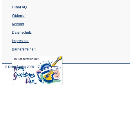
Hilfe/FAQ
Widerruf
Kontakt
Datenschutz
Impressum
Barrierefreiheit
(Öffnet
in
einem
© Dehm Verlag
2026
neuen
Tab)