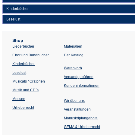
Kinderbücher
Leselust
Shop
Liederbücher
Materialien
(Öffnet
Chor und Bandbücher
Der Katalog
in
einem
Kinderbücher
neuen
Warenkorb
Tab)
Leselust
Versandgebühren
Musicals / Oratorien
Kundeninformationen
Musik und CD´s
Messen
Wir über uns
Urheberrecht
(Öffnet
Veranstaltungen
in
einem
Manuskriptangebote
neuen
Tab)
GEMA & Urheberrecht