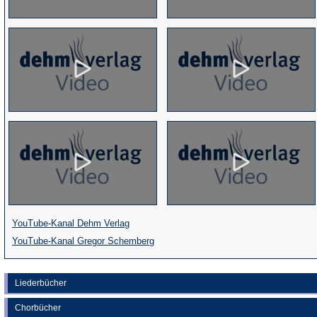
(Öffnet
YouTube-Kanal Dehm Verlag
in
(Öffnet
YouTube-Kanal Gregor Schemberg
einem
in
neuen
einem
Liederbücher
Tab)
neuen
Chorbücher
Tab)