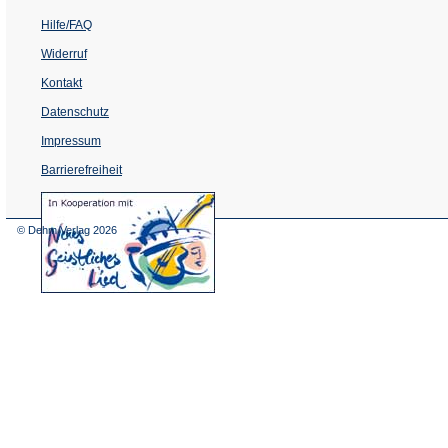
Hilfe/FAQ
Widerruf
Kontakt
Datenschutz
Impressum
Barrierefreiheit
(Öffnet
in
einem
© Dehm Verlag
2026
neuen
Tab)