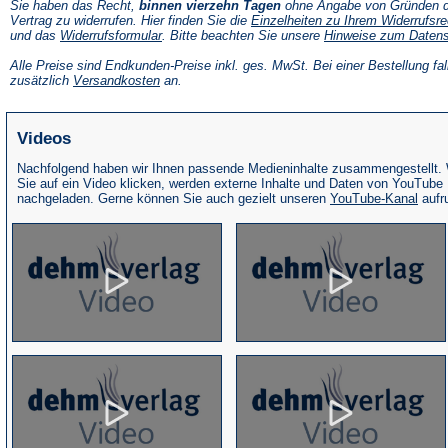
Sie haben das Recht,
binnen vierzehn Tagen
ohne Angabe von Gründen d
Vertrag zu widerrufen. Hier finden Sie die
Einzelheiten zu Ihrem Widerrufsre
(Öffnet
und das
Widerrufsformular
. Bitte beachten Sie unsere
Hinweise zum Daten
in
einem
Alle Preise sind Endkunden-Preise inkl. ges. MwSt. Bei einer Bestellung fal
neuen
(Öffnet
zusätzlich
Versandkosten
an.
Tab)
in
einem
neuen
Videos
Tab)
Nachfolgend haben wir Ihnen passende Medieninhalte zusammengestellt.
Sie auf ein Video klicken, werden externe Inhalte und Daten von YouTube
(Öffne
nachgeladen. Gerne können Sie auch gezielt unseren
YouTube-Kanal
aufr
in
eine
neue
Tab)