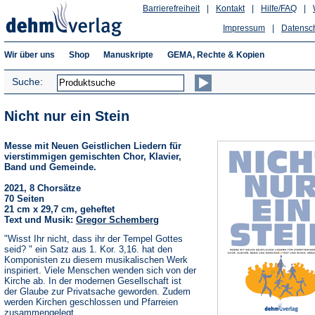
Barrierefreiheit
|
Kontakt
|
Hilfe/FAQ
|
Impressum
|
Datensc
Wir über uns
Shop
Manuskripte
GEMA, Rechte & Kopien
Suche:
Nicht nur ein Stein
Messe mit Neuen Geistlichen Liedern für
vierstimmigen gemischten Chor, Klavier,
Band und Gemeinde.
2021, 8 Chorsätze
70 Seiten
21 cm x 29,7 cm, geheftet
Text und Musik:
Gregor Schemberg
"Wisst Ihr nicht, dass ihr der Tempel Gottes
seid? " ein Satz aus 1. Kor. 3,16. hat den
Komponisten zu diesem musikalischen Werk
inspiriert. Viele Menschen wenden sich von der
Kirche ab. In der modernen Gesellschaft ist
der Glaube zur Privatsache geworden. Zudem
werden Kirchen geschlossen und Pfarreien
zusammengelegt.