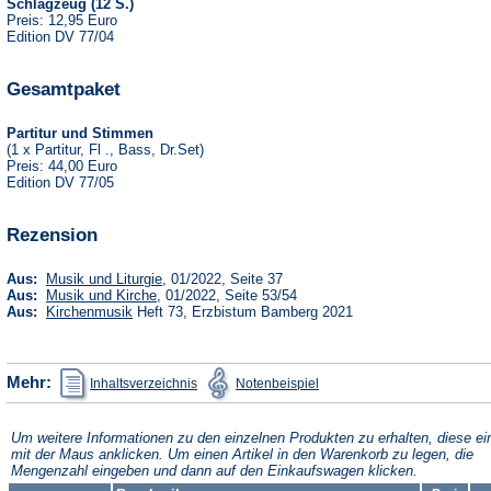
Schlagzeug (12 S.)
Preis: 12,95 Euro
Edition DV 77/04
Gesamtpaket
Partitur und Stimmen
(1 x Partitur, Fl ., Bass, Dr.Set)
Preis: 44,00 Euro
Edition DV 77/05
Rezension
(Öffnet
Aus:
Musik und Liturgie
, 01/2022, Seite 37
in
(Öffnet
Aus:
Musik und Kirche
, 01/2022, Seite 53/54
einem
in
(Öffnet
Aus:
Kirchenmusik
Heft 73, Erzbistum Bamberg 2021
neuen
einem
in
Tab)
neuen
einem
Tab)
neuen
Tab)
(Öffnet
(Öffnet
Mehr:
Inhaltsverzeichnis
Notenbeispiel
in
in
einem
einem
neuen
neuen
Tab)
Tab)
Um weitere Informationen zu den einzelnen Produkten zu erhalten, diese ei
mit der Maus anklicken. Um einen Artikel in den Warenkorb zu legen, die
Mengenzahl eingeben und dann auf den Einkaufswagen klicken.