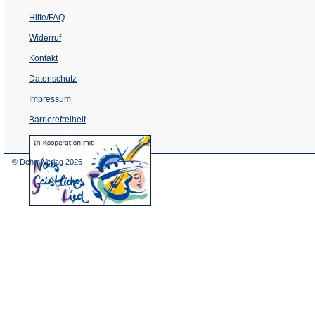
Hilfe/FAQ
Widerruf
Kontakt
Datenschutz
Impressum
Barrierefreiheit
(Öffnet
in
einem
© Dehm Verlag
2026
neuen
Tab)