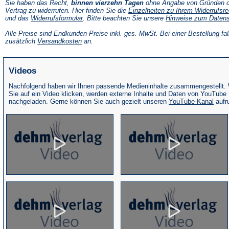
Sie haben das Recht,
binnen vierzehn Tagen
ohne Angabe von Gründen d
Vertrag zu widerrufen. Hier finden Sie die
Einzelheiten zu Ihrem Widerrufsre
(Öffnet
und das
Widerrufsformular
. Bitte beachten Sie unsere
Hinweise zum Daten
in
einem
Alle Preise sind Endkunden-Preise inkl. ges. MwSt. Bei einer Bestellung fal
neuen
(Öffnet
zusätzlich
Versandkosten
an.
Tab)
in
einem
neuen
Videos
Tab)
Nachfolgend haben wir Ihnen passende Medieninhalte zusammengestellt.
Sie auf ein Video klicken, werden externe Inhalte und Daten von YouTube
(Öffne
nachgeladen. Gerne können Sie auch gezielt unseren
YouTube-Kanal
aufr
in
eine
neue
Tab)