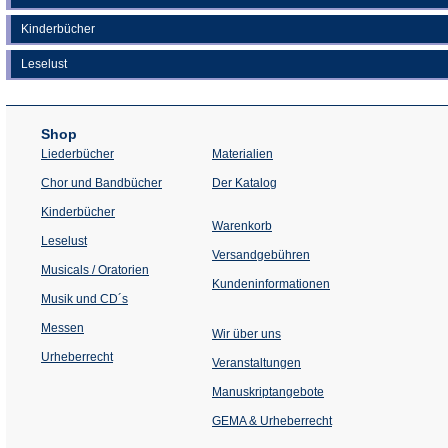
Kinderbücher
Leselust
Shop
Liederbücher
Materialien
(Öffnet
Chor und Bandbücher
Der Katalog
in
einem
Kinderbücher
neuen
Warenkorb
Tab)
Leselust
Versandgebühren
Musicals / Oratorien
Kundeninformationen
Musik und CD´s
Messen
Wir über uns
Urheberrecht
(Öffnet
Veranstaltungen
in
einem
Manuskriptangebote
neuen
Tab)
GEMA & Urheberrecht