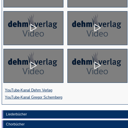
(Öffnet
YouTube-Kanal Dehm Verlag
in
(Öffnet
YouTube-Kanal Gregor Schemberg
einem
in
neuen
einem
Liederbücher
Tab)
neuen
Chorbücher
Tab)