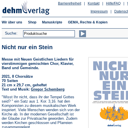
Barrierefreiheit
|
Kontakt
|
Hilfe/FAQ
|
Impressum
|
Datensc
Wir über uns
Shop
Manuskripte
GEMA, Rechte & Kopien
Suche:
Nicht nur ein Stein
Messe mit Neuen Geistlichen Liedern für
vierstimmigen gemischten Chor, Klavier,
Band und Gemeinde.
2021, 8 Chorsätze
70 Seiten
21 cm x 29,7 cm, geheftet
Text und Musik:
Gregor Schemberg
"Wisst Ihr nicht, dass ihr der Tempel Gottes
seid? " ein Satz aus 1. Kor. 3,16. hat den
Komponisten zu diesem musikalischen Werk
inspiriert. Viele Menschen wenden sich von der
Kirche ab. In der modernen Gesellschaft ist
der Glaube zur Privatsache geworden. Zudem
werden Kirchen geschlossen und Pfarreien
zusammengelegt.