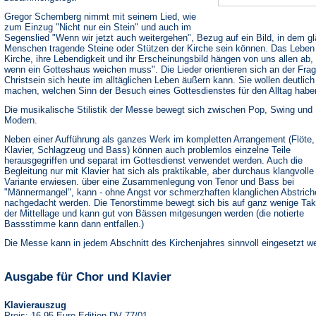
Gregor Schemberg nimmt mit seinem Lied, wie
zum Einzug "Nicht nur ein Stein" und auch im
Segenslied "Wenn wir jetzt auch weitergehen", Bezug auf ein Bild, in dem g
Menschen tragende Steine oder Stützen der Kirche sein können. Das Leben
Kirche, ihre Lebendigkeit und ihr Erscheinungsbild hängen von uns allen ab, 
wenn ein Gotteshaus weichen muss". Die Lieder orientieren sich an der Frag
Christsein sich heute im alltäglichen Leben äußern kann. Sie wollen deutlich
machen, welchen Sinn der Besuch eines Gottesdienstes für den Alltag habe
Die musikalische Stilistik der Messe bewegt sich zwischen Pop, Swing und
Modern.
Neben einer Aufführung als ganzes Werk im kompletten Arrangement (Flöte,
Klavier, Schlagzeug und Bass) können auch problemlos einzelne Teile
herausgegriffen und separat im Gottesdienst verwendet werden. Auch die
Begleitung nur mit Klavier hat sich als praktikable, aber durchaus klangvolle
Variante erwiesen. über eine Zusammenlegung von Tenor und Bass bei
"Männermangel", kann - ohne Angst vor schmerzhaften klanglichen Abstrich
nachgedacht werden. Die Tenorstimme bewegt sich bis auf ganz wenige Tak
der Mittellage und kann gut von Bässen mitgesungen werden (die notierte
Bassstimme kann dann entfallen.)
Die Messe kann in jedem Abschnitt des Kirchenjahres sinnvoll eingesetzt w
Ausgabe für Chor und Klavier
Klavierauszug
Preis: 16,95 Euro Edition DV 77/01