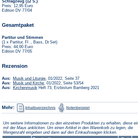
Schlagzeug (12 S.)
Preis: 12,95 Euro
Edition DV 77/04
Gesamtpaket
Partitur und Stimmen
(1 x Partitur, Fl ., Bass, Dr.Set)
Preis: 44,00 Euro
Edition DV 77/05
Rezension
(Öffnet
Aus:
Musik und Liturgie
, 01/2022, Seite 37
in
(Öffnet
Aus:
Musik und Kirche
, 01/2022, Seite 53/54
einem
in
(Öffnet
Aus:
Kirchenmusik
Heft 73, Erzbistum Bamberg 2021
neuen
einem
in
Tab)
neuen
einem
Tab)
neuen
Tab)
(Öffnet
(Öffnet
Mehr:
Inhaltsverzeichnis
Notenbeispiel
in
in
einem
einem
neuen
neuen
Tab)
Tab)
Um weitere Informationen zu den einzelnen Produkten zu erhalten, diese ei
mit der Maus anklicken. Um einen Artikel in den Warenkorb zu legen, die
Mengenzahl eingeben und dann auf den Einkaufswagen klicken.