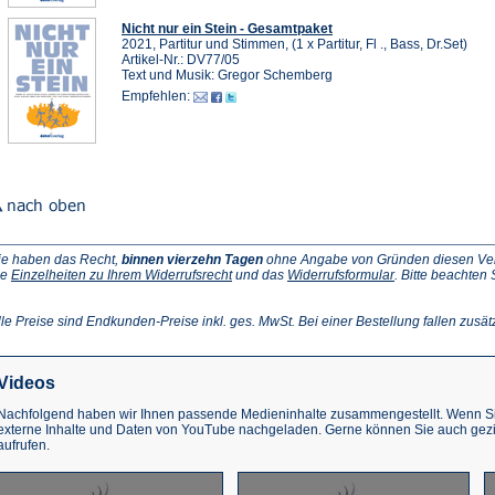
Nicht nur ein Stein - Gesamtpaket
2021, Partitur und Stimmen, (1 x Partitur, Fl ., Bass, Dr.Set)
Artikel-Nr.: DV77/05
Text und Musik: Gregor Schemberg
Empfehlen:
ie haben das Recht,
binnen vierzehn Tagen
ohne Angabe von Gründen diesen Vertr
(Öffnet
(Öffnet
ie
Einzelheiten zu Ihrem Widerrufsrecht
und das
Widerrufsformular
. Bitte beachten
ffnet
in
in
einem
einem
inem
neuen
neuen
lle Preise sind Endkunden-Preise inkl. ges. MwSt. Bei einer Bestellung fallen zusät
euen
Tab)
Tab)
ab)
Videos
Nachfolgend haben wir Ihnen passende Medieninhalte zusammengestellt. Wenn Sie
externe Inhalte und Daten von YouTube nachgeladen. Gerne können Sie auch gez
aufrufen.