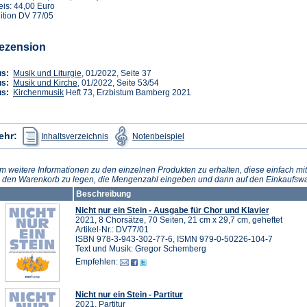
eis: 44,00 Euro
ition DV 77/05
ezension
(Öffnet
us:
Musik und Liturgie
, 01/2022, Seite 37
(Öffnet
in
us:
Musik und Kirche
, 01/2022, Seite 53/54
(Öffnet
in
einem
us:
Kirchenmusik
Heft 73, Erzbistum Bamberg 2021
in
einem
neuen
einem
neuen
Tab)
neuen
Tab)
Tab)
(Öffnet
(Öffnet
ehr:
Inhaltsverzeichnis
Notenbeispiel
in
in
einem
einem
neuen
neuen
Tab)
Tab)
m weitere Informationen zu den einzelnen Produkten zu erhalten, diese einfach mit
n den Warenkorb zu legen, die Mengenzahl eingeben und dann auf den Einkaufswa
Beschreibung
Nicht nur ein Stein - Ausgabe für Chor und Klavier
2021, 8 Chorsätze, 70 Seiten, 21 cm x 29,7 cm, geheftet
Artikel-Nr.: DV77/01
ISBN 978-3-943-302-77-6, ISMN 979-0-50226-104-7
Text und Musik: Gregor Schemberg
Empfehlen:
Nicht nur ein Stein - Partitur
2021, Partitur