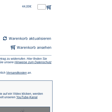
44,00€
ag zu widerrufen. Hier finden Sie
 Sie unsere
Hinweise zum Datenschutz
(Öffnet
zlich
Versandkosten
an.
in
einem
neuen
Tab)
 auf ein Video klicken, werden
(Öffnet
ielt unseren
YouTube-Kanal
in
einem
neuen
Tab)