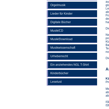
au
Orgelmusik
gl
Le
ab
Lieder für Kinder
Fr
de
Digitale Bücher
ha
Di
Musik/CD
Ne
pr
Musik/Download
Kl
Ba
Musikwissenschaft
Te
no
Urheberrecht
Di
Ein anziehendes NGL T-Shirt
A
Kinderbücher
Kl
Leselust
Pr
Me
ab
ab
IS
IS