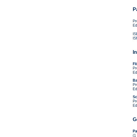
Pa
Pr
Ed
IS
IS
I
Fl
Pr
Ed
Ba
Pr
Ed
Sc
Pr
Ed
G
Pa
(1