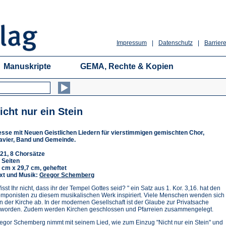
Impressum
|
Datenschutz
|
Barriere
Manuskripte
GEMA, Rechte & Kopien
icht nur ein Stein
sse mit Neuen Geistlichen Liedern für vierstimmigen gemischten Chor,
avier, Band und Gemeinde.
21, 8 Chorsätze
 Seiten
 cm x 29,7 cm, geheftet
xt und Musik:
Gregor Schemberg
isst Ihr nicht, dass ihr der Tempel Gottes seid? " ein Satz aus 1. Kor. 3,16. hat den
mponisten zu diesem musikalischen Werk inspiriert. Viele Menschen wenden sich
n der Kirche ab. In der modernen Gesellschaft ist der Glaube zur Privatsache
worden. Zudem werden Kirchen geschlossen und Pfarreien zusammengelegt.
egor Schemberg nimmt mit seinem Lied, wie zum Einzug "Nicht nur ein Stein" und