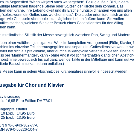
ch im Segenslied "Wenn wir jetzt auch weitergehen", Bezug auf ein Bild, in dem
äubige Menschen tragende Steine oder Stützen der Kirche sein können. Das
ben der Kirche, ihre Lebendigkeit und ihr Erscheinungsbild hängen von uns allen
, "selbst wenn ein Gotteshaus weichen muss". Die Lieder orientieren sich an der
age, wie Christsein sich heute im alltäglichen Leben äußern kann. Sie wollen
utlich machen, welchen Sinn der Besuch eines Gottesdienstes für den Alltag
ben kann.
e musikalische Stilistik der Messe bewegt sich zwischen Pop, Swing und Modern.
ben einer Aufführung als ganzes Werk im kompletten Arrangement (Flöte, Klavier
oblemlos einzelne Teile herausgegriffen und separat im Gottesdienst verwendet we
avier hat sich als praktikable, aber durchaus klangvolle Variante erwiesen. über
ss bei "Männermangel", kann - ohne Angst vor schmerzhaften klanglichen Abstric
norstimme bewegt sich bis auf ganz wenige Takte in der Mittellage und kann gut 
tierte Bassstimme kann dann entfallen.)
e Messe kann in jedem Abschnitt des Kirchenjahres sinnvoll eingesetzt werden.
usgabe für Chor und Klavier
avierauszug
eis: 16,95 Euro Edition DV 77/01
ngenpreisstaffel
 10 Expl. 14,95 Euro
 25 Expl. 13,95 Euro
BN 978-3-943-302-77-6
MN 979-0-50226-104-7