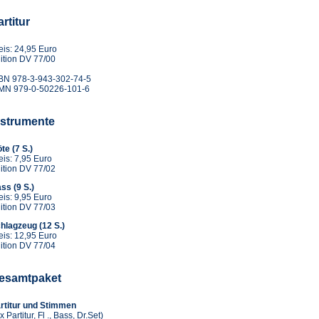
rtitur
eis: 24,95 Euro
ition DV 77/00
BN 978-3-943-302-74-5
MN 979-0-50226-101-6
nstrumente
öte (7 S.)
eis: 7,95 Euro
ition DV 77/02
ss (9 S.)
eis: 9,95 Euro
ition DV 77/03
hlagzeug (12 S.)
eis: 12,95 Euro
ition DV 77/04
esamtpaket
rtitur und Stimmen
 x Partitur, Fl ., Bass, Dr.Set)