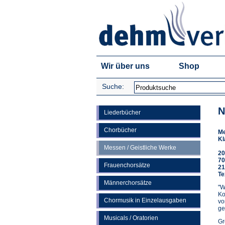
Wir über uns
Shop
Suche:
N
Liederbücher
Chorbücher
Me
Kl
Messen / Geistliche Werke
20
70
Frauenchorsätze
21
Te
Männerchorsätze
"W
Ko
Chormusik in Einzelausgaben
vo
ge
Musicals / Oratorien
Gr