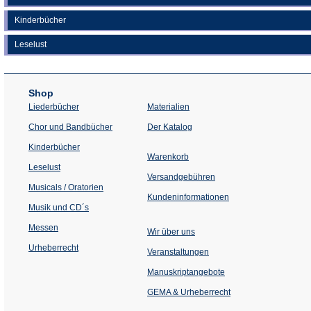
Kinderbücher
Leselust
Shop
Liederbücher
Materialien
(Öffnet
Chor und Bandbücher
Der Katalog
in
einem
Kinderbücher
neuen
Warenkorb
Tab)
Leselust
Versandgebühren
Musicals / Oratorien
Kundeninformationen
Musik und CD´s
Messen
Wir über uns
Urheberrecht
(Öffnet
Veranstaltungen
in
einem
Manuskriptangebote
neuen
Tab)
GEMA & Urheberrecht