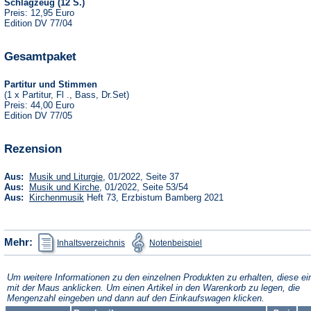
Schlagzeug (12 S.)
Preis: 12,95 Euro
Edition DV 77/04
Gesamtpaket
Partitur und Stimmen
(1 x Partitur, Fl ., Bass, Dr.Set)
Preis: 44,00 Euro
Edition DV 77/05
Rezension
(Öffnet
Aus:
Musik und Liturgie
, 01/2022, Seite 37
in
(Öffnet
Aus:
Musik und Kirche
, 01/2022, Seite 53/54
einem
in
(Öffnet
Aus:
Kirchenmusik
Heft 73, Erzbistum Bamberg 2021
neuen
einem
in
Tab)
neuen
einem
Tab)
neuen
Tab)
(Öffnet
(Öffnet
Mehr:
Inhaltsverzeichnis
Notenbeispiel
in
in
einem
einem
neuen
neuen
Tab)
Tab)
Um weitere Informationen zu den einzelnen Produkten zu erhalten, diese ei
mit der Maus anklicken. Um einen Artikel in den Warenkorb zu legen, die
Mengenzahl eingeben und dann auf den Einkaufswagen klicken.