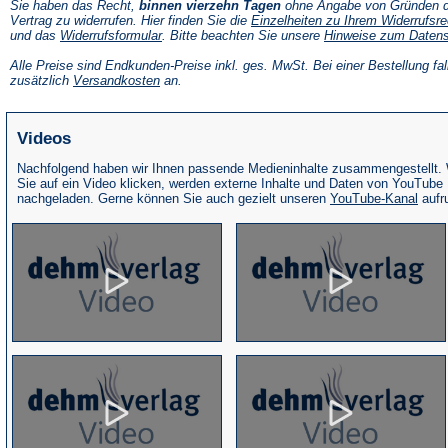
Sie haben das Recht,
binnen vierzehn Tagen
ohne Angabe von Gründen d
Vertrag zu widerrufen. Hier finden Sie die
Einzelheiten zu Ihrem Widerrufsre
(Öffnet
und das
Widerrufsformular
. Bitte beachten Sie unsere
Hinweise zum Daten
in
einem
Alle Preise sind Endkunden-Preise inkl. ges. MwSt. Bei einer Bestellung fal
neuen
(Öffnet
zusätzlich
Versandkosten
an.
Tab)
in
einem
neuen
Videos
Tab)
Nachfolgend haben wir Ihnen passende Medieninhalte zusammengestellt.
Sie auf ein Video klicken, werden externe Inhalte und Daten von YouTube
(Öffne
nachgeladen. Gerne können Sie auch gezielt unseren
YouTube-Kanal
aufr
in
eine
neue
Tab)