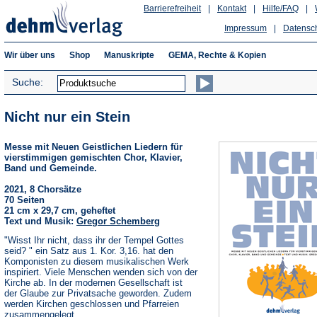
Barrierefreiheit
|
Kontakt
|
Hilfe/FAQ
|
Impressum
|
Datensc
Wir über uns
Shop
Manuskripte
GEMA, Rechte & Kopien
Suche:
Nicht nur ein Stein
Messe mit Neuen Geistlichen Liedern für
vierstimmigen gemischten Chor, Klavier,
Band und Gemeinde.
2021, 8 Chorsätze
70 Seiten
21 cm x 29,7 cm, geheftet
Text und Musik:
Gregor Schemberg
"Wisst Ihr nicht, dass ihr der Tempel Gottes
seid? " ein Satz aus 1. Kor. 3,16. hat den
Komponisten zu diesem musikalischen Werk
inspiriert. Viele Menschen wenden sich von der
Kirche ab. In der modernen Gesellschaft ist
der Glaube zur Privatsache geworden. Zudem
werden Kirchen geschlossen und Pfarreien
zusammengelegt.