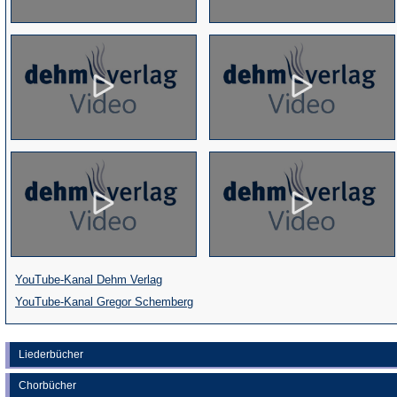
(Öffnet
YouTube-Kanal Dehm Verlag
in
(Öffnet
YouTube-Kanal Gregor Schemberg
einem
in
neuen
einem
Liederbücher
Tab)
neuen
Chorbücher
Tab)