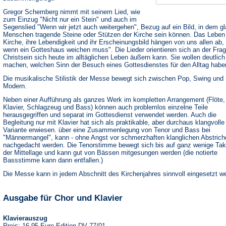
Gregor Schemberg nimmt mit seinem Lied, wie
zum Einzug "Nicht nur ein Stein" und auch im
Segenslied "Wenn wir jetzt auch weitergehen", Bezug auf ein Bild, in dem g
Menschen tragende Steine oder Stützen der Kirche sein können. Das Leben
Kirche, ihre Lebendigkeit und ihr Erscheinungsbild hängen von uns allen ab, 
wenn ein Gotteshaus weichen muss". Die Lieder orientieren sich an der Frag
Christsein sich heute im alltäglichen Leben äußern kann. Sie wollen deutlich
machen, welchen Sinn der Besuch eines Gottesdienstes für den Alltag habe
Die musikalische Stilistik der Messe bewegt sich zwischen Pop, Swing und
Modern.
Neben einer Aufführung als ganzes Werk im kompletten Arrangement (Flöte,
Klavier, Schlagzeug und Bass) können auch problemlos einzelne Teile
herausgegriffen und separat im Gottesdienst verwendet werden. Auch die
Begleitung nur mit Klavier hat sich als praktikable, aber durchaus klangvolle
Variante erwiesen. über eine Zusammenlegung von Tenor und Bass bei
"Männermangel", kann - ohne Angst vor schmerzhaften klanglichen Abstrich
nachgedacht werden. Die Tenorstimme bewegt sich bis auf ganz wenige Tak
der Mittellage und kann gut von Bässen mitgesungen werden (die notierte
Bassstimme kann dann entfallen.)
Die Messe kann in jedem Abschnitt des Kirchenjahres sinnvoll eingesetzt w
Ausgabe für Chor und Klavier
Klavierauszug
Preis: 16,95 Euro Edition DV 77/01