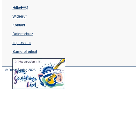
Hilfe/FAQ
Widerruf
Kontakt
Datenschutz
Impressum
Barrierefreiheit
(Öffnet
in
einem
© Dehm Verlag
2026
neuen
Tab)