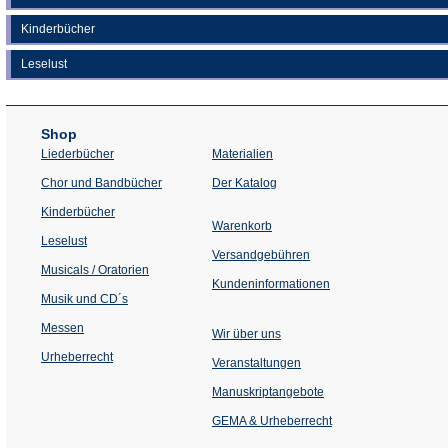
Kinderbücher
Leselust
Shop
Liederbücher
Materialien
(Öffnet
Chor und Bandbücher
Der Katalog
in
einem
Kinderbücher
neuen
Warenkorb
Tab)
Leselust
Versandgebühren
Musicals / Oratorien
Kundeninformationen
Musik und CD´s
Messen
Wir über uns
Urheberrecht
(Öffnet
Veranstaltungen
in
einem
Manuskriptangebote
neuen
Tab)
GEMA & Urheberrecht