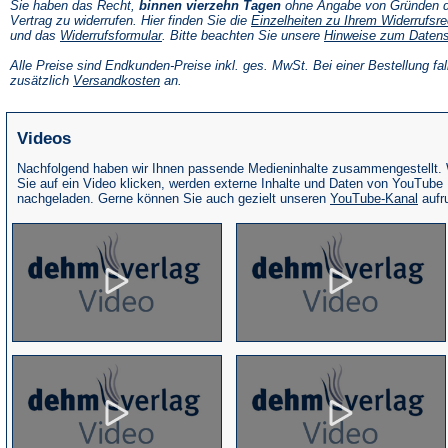
Sie haben das Recht,
binnen vierzehn Tagen
ohne Angabe von Gründen d
Vertrag zu widerrufen. Hier finden Sie die
Einzelheiten zu Ihrem Widerrufsre
(Öffnet
und das
Widerrufsformular
. Bitte beachten Sie unsere
Hinweise zum Daten
in
einem
Alle Preise sind Endkunden-Preise inkl. ges. MwSt. Bei einer Bestellung fal
neuen
(Öffnet
zusätzlich
Versandkosten
an.
Tab)
in
einem
neuen
Videos
Tab)
Nachfolgend haben wir Ihnen passende Medieninhalte zusammengestellt.
Sie auf ein Video klicken, werden externe Inhalte und Daten von YouTube
(Öffne
nachgeladen. Gerne können Sie auch gezielt unseren
YouTube-Kanal
aufr
in
eine
neue
Tab)