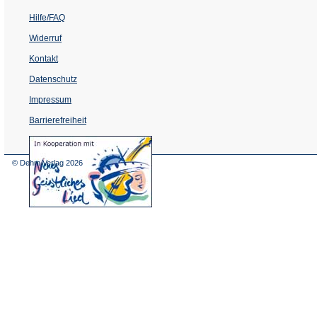
Hilfe/FAQ
Widerruf
Kontakt
Datenschutz
Impressum
Barrierefreiheit
(Öffnet
in
einem
© Dehm Verlag
2026
neuen
Tab)