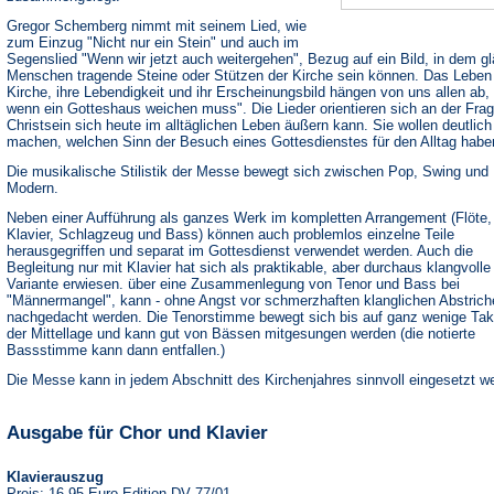
Gregor Schemberg nimmt mit seinem Lied, wie
zum Einzug "Nicht nur ein Stein" und auch im
Segenslied "Wenn wir jetzt auch weitergehen", Bezug auf ein Bild, in dem g
Menschen tragende Steine oder Stützen der Kirche sein können. Das Leben
Kirche, ihre Lebendigkeit und ihr Erscheinungsbild hängen von uns allen ab, 
wenn ein Gotteshaus weichen muss". Die Lieder orientieren sich an der Frag
Christsein sich heute im alltäglichen Leben äußern kann. Sie wollen deutlich
machen, welchen Sinn der Besuch eines Gottesdienstes für den Alltag habe
Die musikalische Stilistik der Messe bewegt sich zwischen Pop, Swing und
Modern.
Neben einer Aufführung als ganzes Werk im kompletten Arrangement (Flöte,
Klavier, Schlagzeug und Bass) können auch problemlos einzelne Teile
herausgegriffen und separat im Gottesdienst verwendet werden. Auch die
Begleitung nur mit Klavier hat sich als praktikable, aber durchaus klangvolle
Variante erwiesen. über eine Zusammenlegung von Tenor und Bass bei
"Männermangel", kann - ohne Angst vor schmerzhaften klanglichen Abstrich
nachgedacht werden. Die Tenorstimme bewegt sich bis auf ganz wenige Tak
der Mittellage und kann gut von Bässen mitgesungen werden (die notierte
Bassstimme kann dann entfallen.)
Die Messe kann in jedem Abschnitt des Kirchenjahres sinnvoll eingesetzt w
Ausgabe für Chor und Klavier
Klavierauszug
Preis: 16,95 Euro Edition DV 77/01