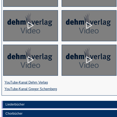
(Öffnet
YouTube-Kanal Dehm Verlag
in
(Öffnet
YouTube-Kanal Gregor Schemberg
einem
in
neuen
einem
Liederbücher
Tab)
neuen
Chorbücher
Tab)