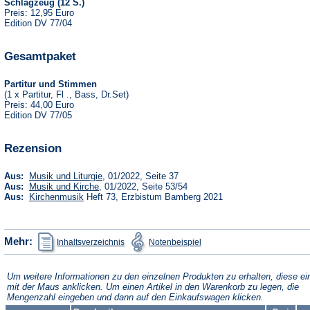
Schlagzeug (12 S.)
Preis: 12,95 Euro
Edition DV 77/04
Gesamtpaket
Partitur und Stimmen
(1 x Partitur, Fl ., Bass, Dr.Set)
Preis: 44,00 Euro
Edition DV 77/05
Rezension
(Öffnet
Aus:
Musik und Liturgie
, 01/2022, Seite 37
in
(Öffnet
Aus:
Musik und Kirche
, 01/2022, Seite 53/54
einem
in
(Öffnet
Aus:
Kirchenmusik
Heft 73, Erzbistum Bamberg 2021
neuen
einem
in
Tab)
neuen
einem
Tab)
neuen
Tab)
(Öffnet
(Öffnet
Mehr:
Inhaltsverzeichnis
Notenbeispiel
in
in
einem
einem
neuen
neuen
Tab)
Tab)
Um weitere Informationen zu den einzelnen Produkten zu erhalten, diese ei
mit der Maus anklicken. Um einen Artikel in den Warenkorb zu legen, die
Mengenzahl eingeben und dann auf den Einkaufswagen klicken.