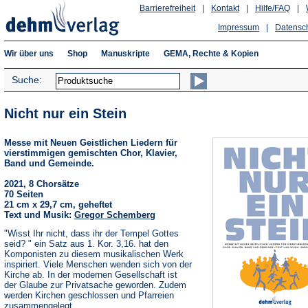
Barrierefreiheit
|
Kontakt
|
Hilfe/FAQ
|
Impressum
|
Datensc
Wir über uns
Shop
Manuskripte
GEMA, Rechte & Kopien
Suche:
Nicht nur ein Stein
Messe mit Neuen Geistlichen Liedern für
vierstimmigen gemischten Chor, Klavier,
Band und Gemeinde.
2021, 8 Chorsätze
70 Seiten
21 cm x 29,7 cm, geheftet
Text und Musik:
Gregor Schemberg
"Wisst Ihr nicht, dass ihr der Tempel Gottes
seid? " ein Satz aus 1. Kor. 3,16. hat den
Komponisten zu diesem musikalischen Werk
inspiriert. Viele Menschen wenden sich von der
Kirche ab. In der modernen Gesellschaft ist
der Glaube zur Privatsache geworden. Zudem
werden Kirchen geschlossen und Pfarreien
zusammengelegt.