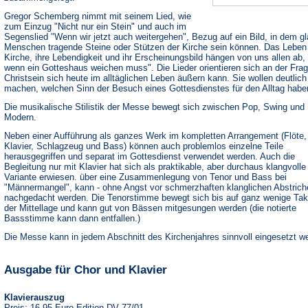
Gregor Schemberg nimmt mit seinem Lied, wie
zum Einzug "Nicht nur ein Stein" und auch im
Segenslied "Wenn wir jetzt auch weitergehen", Bezug auf ein Bild, in dem g
Menschen tragende Steine oder Stützen der Kirche sein können. Das Leben
Kirche, ihre Lebendigkeit und ihr Erscheinungsbild hängen von uns allen ab, 
wenn ein Gotteshaus weichen muss". Die Lieder orientieren sich an der Frag
Christsein sich heute im alltäglichen Leben äußern kann. Sie wollen deutlich
machen, welchen Sinn der Besuch eines Gottesdienstes für den Alltag habe
Die musikalische Stilistik der Messe bewegt sich zwischen Pop, Swing und
Modern.
Neben einer Aufführung als ganzes Werk im kompletten Arrangement (Flöte,
Klavier, Schlagzeug und Bass) können auch problemlos einzelne Teile
herausgegriffen und separat im Gottesdienst verwendet werden. Auch die
Begleitung nur mit Klavier hat sich als praktikable, aber durchaus klangvolle
Variante erwiesen. über eine Zusammenlegung von Tenor und Bass bei
"Männermangel", kann - ohne Angst vor schmerzhaften klanglichen Abstrich
nachgedacht werden. Die Tenorstimme bewegt sich bis auf ganz wenige Tak
der Mittellage und kann gut von Bässen mitgesungen werden (die notierte
Bassstimme kann dann entfallen.)
Die Messe kann in jedem Abschnitt des Kirchenjahres sinnvoll eingesetzt w
Ausgabe für Chor und Klavier
Klavierauszug
Preis: 16,95 Euro Edition DV 77/01