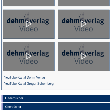
(Öffnet
YouTube-Kanal Dehm Verlag
in
(Öffnet
YouTube-Kanal Gregor Schemberg
einem
in
neuen
einem
Liederbücher
Tab)
neuen
Chorbücher
Tab)