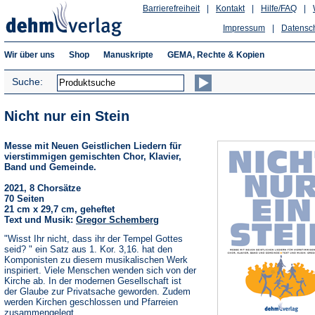
Barrierefreiheit
|
Kontakt
|
Hilfe/FAQ
|
Impressum
|
Datensc
Wir über uns
Shop
Manuskripte
GEMA, Rechte & Kopien
Suche:
Nicht nur ein Stein
Messe mit Neuen Geistlichen Liedern für
vierstimmigen gemischten Chor, Klavier,
Band und Gemeinde.
2021, 8 Chorsätze
70 Seiten
21 cm x 29,7 cm, geheftet
Text und Musik:
Gregor Schemberg
"Wisst Ihr nicht, dass ihr der Tempel Gottes
seid? " ein Satz aus 1. Kor. 3,16. hat den
Komponisten zu diesem musikalischen Werk
inspiriert. Viele Menschen wenden sich von der
Kirche ab. In der modernen Gesellschaft ist
der Glaube zur Privatsache geworden. Zudem
werden Kirchen geschlossen und Pfarreien
zusammengelegt.