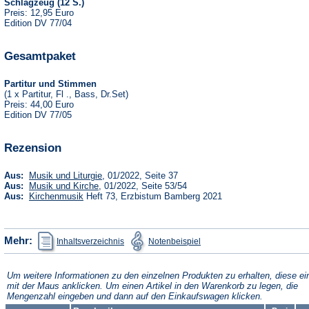
Schlagzeug (12 S.)
Preis: 12,95 Euro
Edition DV 77/04
Gesamtpaket
Partitur und Stimmen
(1 x Partitur, Fl ., Bass, Dr.Set)
Preis: 44,00 Euro
Edition DV 77/05
Rezension
(Öffnet
Aus:
Musik und Liturgie
, 01/2022, Seite 37
in
(Öffnet
Aus:
Musik und Kirche
, 01/2022, Seite 53/54
einem
in
(Öffnet
Aus:
Kirchenmusik
Heft 73, Erzbistum Bamberg 2021
neuen
einem
in
Tab)
neuen
einem
Tab)
neuen
Tab)
(Öffnet
(Öffnet
Mehr:
Inhaltsverzeichnis
Notenbeispiel
in
in
einem
einem
neuen
neuen
Tab)
Tab)
Um weitere Informationen zu den einzelnen Produkten zu erhalten, diese ei
mit der Maus anklicken. Um einen Artikel in den Warenkorb zu legen, die
Mengenzahl eingeben und dann auf den Einkaufswagen klicken.