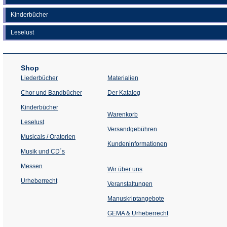
Kinderbücher
Leselust
Shop
Liederbücher
Materialien
(Öffnet
Chor und Bandbücher
Der Katalog
in
einem
Kinderbücher
neuen
Warenkorb
Tab)
Leselust
Versandgebühren
Musicals / Oratorien
Kundeninformationen
Musik und CD´s
Messen
Wir über uns
Urheberrecht
(Öffnet
Veranstaltungen
in
einem
Manuskriptangebote
neuen
Tab)
GEMA & Urheberrecht