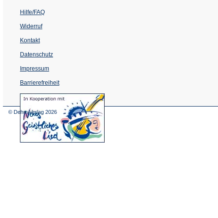
Hilfe/FAQ
Widerruf
Kontakt
Datenschutz
Impressum
Barrierefreiheit
(Öffnet
in
einem
© Dehm Verlag
2026
neuen
Tab)