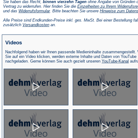
Sie haben das Recht,
binnen vierzehn Tagen
ohne Angabe von Gründen d
Vertrag zu widerrufen. Hier finden Sie die
Einzelheiten zu Ihrem Widerrufsre
(Öffnet
und das
Widerrufsformular
. Bitte beachten Sie unsere
Hinweise zum Daten
in
einem
Alle Preise sind Endkunden-Preise inkl. ges. MwSt. Bei einer Bestellung fal
neuen
(Öffnet
zusätzlich
Versandkosten
an.
Tab)
in
einem
neuen
Videos
Tab)
Nachfolgend haben wir Ihnen passende Medieninhalte zusammengestellt.
Sie auf ein Video klicken, werden externe Inhalte und Daten von YouTube
(Öffne
nachgeladen. Gerne können Sie auch gezielt unseren
YouTube-Kanal
aufr
in
eine
neue
Tab)