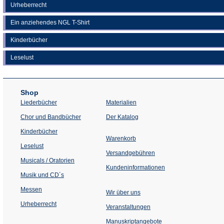
Urheberrecht
Ein anziehendes NGL T-Shirt
Kinderbücher
Leselust
Shop
Liederbücher
Materialien
(Öffnet
Chor und Bandbücher
Der Katalog
in
einem
Kinderbücher
neuen
Warenkorb
Tab)
Leselust
Versandgebühren
Musicals / Oratorien
Kundeninformationen
Musik und CD´s
Messen
Wir über uns
Urheberrecht
(Öffnet
Veranstaltungen
in
einem
Manuskriptangebote