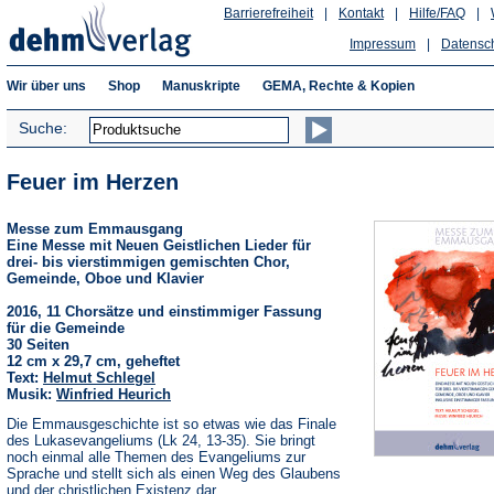
Barrierefreiheit
|
Kontakt
|
Hilfe/FAQ
|
Impressum
|
Datensc
Wir über uns
Shop
Manuskripte
GEMA, Rechte & Kopien
Suche:
Feuer im Herzen
Messe zum Emmausgang
Eine Messe mit Neuen Geistlichen Lieder für
drei- bis vierstimmigen gemischten Chor,
Gemeinde, Oboe und Klavier
2016, 11 Chorsätze und einstimmiger Fassung
für die Gemeinde
30 Seiten
12 cm x 29,7 cm, geheftet
Text:
Helmut Schlegel
Musik:
Winfried Heurich
Die Emmausgeschichte ist so etwas wie das Finale
des Lukasevangeliums (Lk 24, 13-35). Sie bringt
noch einmal alle Themen des Evangeliums zur
Sprache und stellt sich als einen Weg des Glaubens
und der christlichen Existenz dar.