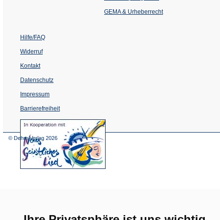
neuen
Tab)
GEMA & Urheberrecht
Hilfe/FAQ
Widerruf
Kontakt
Datenschutz
Impressum
Barrierefreiheit
(Öffnet
in
einem
© Dehm Verlag
2026
neuen
Tab)
Ihre Privatsphäre ist uns wichtig