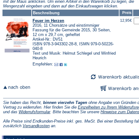
mit der Maus anklicken. Um einen Artikel in den Warenkorb zu legen, die
Mengenzahl eingeben und dann auf den Einkaufswagen klicken.
Beschreibung
Preis
Feuer im Herzen
12,95€
2016, 11 Chorsätze und einstimmiger
Fassung für die Gemeinde 2015, 30 Seiten,
12 cm x 29,7 cm, geheftet
Artikel-Nr.: DV51
ISBN 978-3-943302-28-8, ISMN 979-0-50226-
040-8
Text und Musik: Helmut Schlegel und Winfried
Heurich
Empfehlen:
Sie haben das Recht,
binnen vierzehn Tagen
ohne Angabe von Gründen d
Vertrag zu widerrufen. Hier finden Sie die
Einzelheiten zu Ihrem Widerrufsre
(Öffnet
und das
Widerrufsformular
. Bitte beachten Sie unsere
Hinweise zum Daten
in
einem
Alle Preise sind Endkunden-Preise inkl. ges. MwSt. Bei einer Bestellung fal
neuen
(Öffnet
zusätzlich
Versandkosten
an.
Tab)
in
einem
neuen