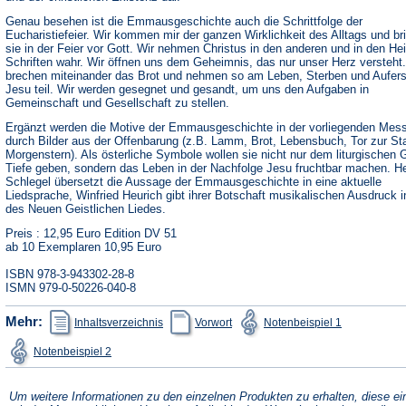
Genau besehen ist die Emmausgeschichte auch die Schrittfolge der
Eucharistiefeier. Wir kommen mir der ganzen Wirklichkeit des Alltags und br
sie in der Feier vor Gott. Wir nehmen Christus in den anderen und in den Hei
Schriften wahr. Wir öffnen uns dem Geheimnis, das nur unser Herz versteht.
brechen miteinander das Brot und nehmen so am Leben, Sterben und Aufer
Jesu teil. Wir werden gesegnet und gesandt, um uns den Aufgaben in
Gemeinschaft und Gesellschaft zu stellen.
Ergänzt werden die Motive der Emmausgeschichte in der vorliegenden Mes
durch Bilder aus der Offenbarung (z.B. Lamm, Brot, Lebensbuch, Tor zur St
Morgenstern). Als österliche Symbole wollen sie nicht nur dem liturgischen
Tiefe geben, sondern das Leben in der Nachfolge Jesu fruchtbar machen. H
Schlegel übersetzt die Aussage der Emmausgeschichte in eine aktuelle
Liedsprache, Winfried Heurich gibt ihrer Botschaft musikalischen Ausdruck 
des Neuen Geistlichen Liedes.
Preis : 12,95 Euro Edition DV 51
ab 10 Exemplaren 10,95 Euro
ISBN 978-3-943302-28-8
ISMN 979-0-50226-040-8
(Öffnet
(Öffnet
(Öffnet
Mehr:
Inhaltsverzeichnis
Vorwort
Notenbeispiel 1
in
in
in
einem
einem
einem
(Öffnet
Notenbeispiel 2
neuen
neuen
neuen
in
Tab)
Tab)
Tab)
einem
neuen
Tab)
Um weitere Informationen zu den einzelnen Produkten zu erhalten, diese ei