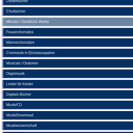
Liederbücher
Tab)
Chorbücher
Messen / Geistliche Werke
Frauenchorsätze
Männerchorsätze
Chormusik in Einzelausgaben
Musicals / Oratorien
Orgelmusik
Lieder für Kinder
Digitale Bücher
Musik/CD
Musik/Download
Musikwissenschaft