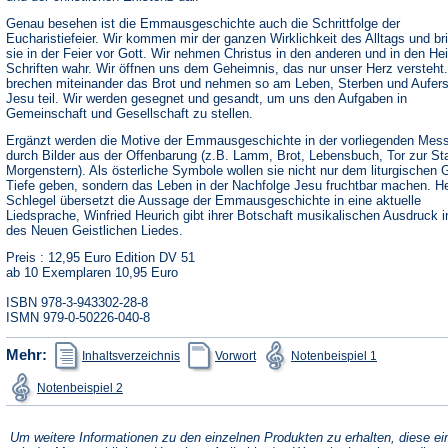
Genau besehen ist die Emmausgeschichte auch die Schrittfolge der
Eucharistiefeier. Wir kommen mir der ganzen Wirklichkeit des Alltags und br
sie in der Feier vor Gott. Wir nehmen Christus in den anderen und in den Hei
Schriften wahr. Wir öffnen uns dem Geheimnis, das nur unser Herz versteht.
brechen miteinander das Brot und nehmen so am Leben, Sterben und Aufer
Jesu teil. Wir werden gesegnet und gesandt, um uns den Aufgaben in
Gemeinschaft und Gesellschaft zu stellen.
Ergänzt werden die Motive der Emmausgeschichte in der vorliegenden Mes
durch Bilder aus der Offenbarung (z.B. Lamm, Brot, Lebensbuch, Tor zur St
Morgenstern). Als österliche Symbole wollen sie nicht nur dem liturgischen
Tiefe geben, sondern das Leben in der Nachfolge Jesu fruchtbar machen. H
Schlegel übersetzt die Aussage der Emmausgeschichte in eine aktuelle
Liedsprache, Winfried Heurich gibt ihrer Botschaft musikalischen Ausdruck 
des Neuen Geistlichen Liedes.
Preis : 12,95 Euro Edition DV 51
ab 10 Exemplaren 10,95 Euro
ISBN 978-3-943302-28-8
ISMN 979-0-50226-040-8
(Öffnet
(Öffnet
(Öffnet
Mehr:
Inhaltsverzeichnis
Vorwort
Notenbeispiel 1
in
in
in
einem
einem
einem
(Öffnet
Notenbeispiel 2
neuen
neuen
neuen
in
Tab)
Tab)
Tab)
einem
neuen
Tab)
Um weitere Informationen zu den einzelnen Produkten zu erhalten, diese ei