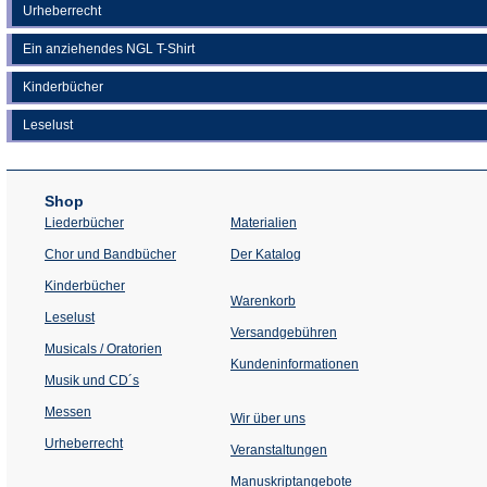
Urheberrecht
Ein anziehendes NGL T-Shirt
Kinderbücher
Leselust
Shop
Liederbücher
Materialien
(Öffnet
Chor und Bandbücher
Der Katalog
in
einem
Kinderbücher
neuen
Warenkorb
Tab)
Leselust
Versandgebühren
Musicals / Oratorien
Kundeninformationen
Musik und CD´s
Messen
Wir über uns
Urheberrecht
(Öffnet
Veranstaltungen
in
einem
Manuskriptangebote