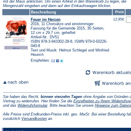
mit der Maus anklicken. Um einen Artikel in den Warenkorb zu legen, die
Mengenzahl eingeben und dann auf den Einkaufswagen klicken.
Beschreibung
Preis
Feuer im Herzen
12,95€
2016, 11 Chorsätze und einstimmiger
Fassung für die Gemeinde 2015, 30 Seiten,
12 cm x 29,7 cm, geheftet
Artikel-Nr.: DV51
ISBN 978-3-943302-28-8, ISMN 979-0-50226-
040-8
Text und Musik: Helmut Schlegel und Winfried
Heurich
Empfehlen:
Sie haben das Recht,
binnen vierzehn Tagen
ohne Angabe von Gründen d
Vertrag zu widerrufen. Hier finden Sie die
Einzelheiten zu Ihrem Widerrufsre
(Öffnet
und das
Widerrufsformular
. Bitte beachten Sie unsere
Hinweise zum Daten
in
einem
Alle Preise sind Endkunden-Preise inkl. ges. MwSt. Bei einer Bestellung fal
neuen
(Öffnet
zusätzlich
Versandkosten
an.
Tab)
in
einem
neuen