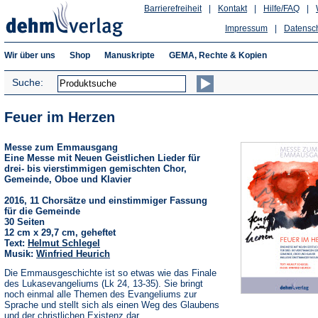
Barrierefreiheit
|
Kontakt
|
Hilfe/FAQ
|
Impressum
|
Datensc
Wir über uns
Shop
Manuskripte
GEMA, Rechte & Kopien
Suche:
Feuer im Herzen
Messe zum Emmausgang
Eine Messe mit Neuen Geistlichen Lieder für
drei- bis vierstimmigen gemischten Chor,
Gemeinde, Oboe und Klavier
2016, 11 Chorsätze und einstimmiger Fassung
für die Gemeinde
30 Seiten
12 cm x 29,7 cm, geheftet
Text:
Helmut Schlegel
Musik:
Winfried Heurich
Die Emmausgeschichte ist so etwas wie das Finale
des Lukasevangeliums (Lk 24, 13-35). Sie bringt
noch einmal alle Themen des Evangeliums zur
Sprache und stellt sich als einen Weg des Glaubens
und der christlichen Existenz dar.