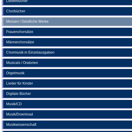
Liederbücher
Tab)
Chorbücher
Messen / Geistliche Werke
Frauenchorsätze
Männerchorsätze
Chormusik in Einzelausgaben
Musicals / Oratorien
Orgelmusik
Lieder für Kinder
Digitale Bücher
Musik/CD
Musik/Download
Musikwissenschaft