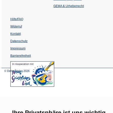
neuen
Tab)
GEMA & Urheberrecht
Hilfe/FAQ
Widerruf
Kontakt
Datenschutz
Impressum
Barrierefreiheit
(Öffnet
in
einem
© Dehm Verlag
2026
neuen
Tab)
Ihre Privatsphäre ist uns wichtig