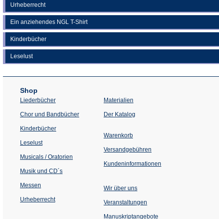
Urheberrecht
Ein anziehendes NGL T-Shirt
Kinderbücher
Leselust
Shop
Liederbücher
Materialien
(Öffnet
Chor und Bandbücher
Der Katalog
in
einem
Kinderbücher
neuen
Warenkorb
Tab)
Leselust
Versandgebühren
Musicals / Oratorien
Kundeninformationen
Musik und CD´s
Messen
Wir über uns
Urheberrecht
(Öffnet
Veranstaltungen
in
einem
Manuskriptangebote