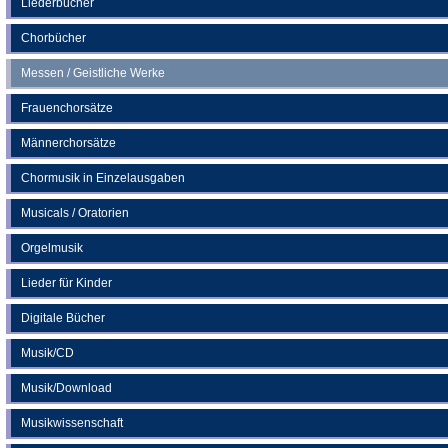
Liederbücher
Tab)
Chorbücher
Messen / Geistliche Werke
Frauenchorsätze
Männerchorsätze
Chormusik in Einzelausgaben
Musicals / Oratorien
Orgelmusik
Lieder für Kinder
Digitale Bücher
Musik/CD
Musik/Download
Musikwissenschaft