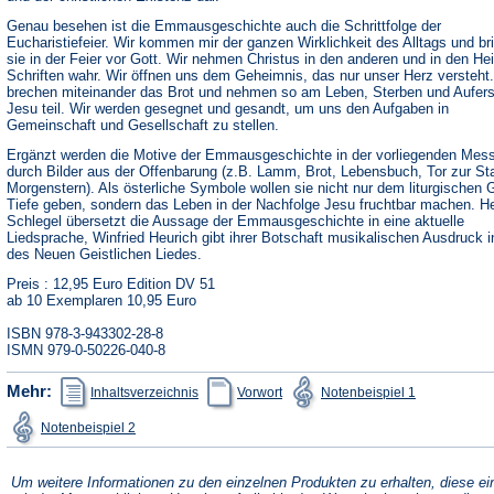
Genau besehen ist die Emmausgeschichte auch die Schrittfolge der
Eucharistiefeier. Wir kommen mir der ganzen Wirklichkeit des Alltags und br
sie in der Feier vor Gott. Wir nehmen Christus in den anderen und in den Hei
Schriften wahr. Wir öffnen uns dem Geheimnis, das nur unser Herz versteht.
brechen miteinander das Brot und nehmen so am Leben, Sterben und Aufer
Jesu teil. Wir werden gesegnet und gesandt, um uns den Aufgaben in
Gemeinschaft und Gesellschaft zu stellen.
Ergänzt werden die Motive der Emmausgeschichte in der vorliegenden Mes
durch Bilder aus der Offenbarung (z.B. Lamm, Brot, Lebensbuch, Tor zur St
Morgenstern). Als österliche Symbole wollen sie nicht nur dem liturgischen
Tiefe geben, sondern das Leben in der Nachfolge Jesu fruchtbar machen. H
Schlegel übersetzt die Aussage der Emmausgeschichte in eine aktuelle
Liedsprache, Winfried Heurich gibt ihrer Botschaft musikalischen Ausdruck 
des Neuen Geistlichen Liedes.
Preis : 12,95 Euro Edition DV 51
ab 10 Exemplaren 10,95 Euro
ISBN 978-3-943302-28-8
ISMN 979-0-50226-040-8
(Öffnet
(Öffnet
(Öffnet
Mehr:
Inhaltsverzeichnis
Vorwort
Notenbeispiel 1
in
in
in
einem
einem
einem
(Öffnet
Notenbeispiel 2
neuen
neuen
neuen
in
Tab)
Tab)
Tab)
einem
neuen
Tab)
Um weitere Informationen zu den einzelnen Produkten zu erhalten, diese ei