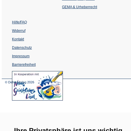
neuen
Tab)
GEMA & Urheberrecht
Hilfe/FAQ
Widerruf
Kontakt
Datenschutz
Impressum
Barrierefreiheit
(Öffnet
in
einem
© Dehm Verlag
2026
neuen
Tab)
Ihre Privatsphäre ist uns wichtig