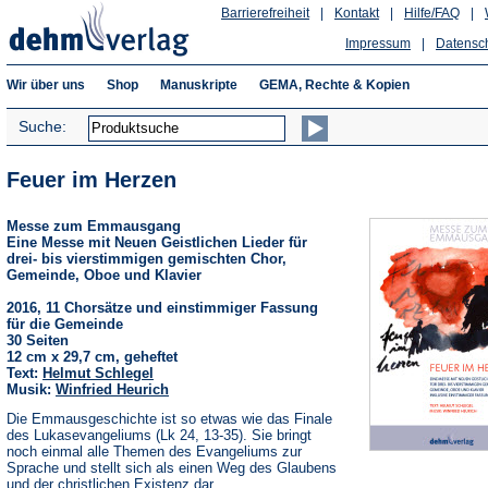
Barrierefreiheit
|
Kontakt
|
Hilfe/FAQ
|
Impressum
|
Datensc
Wir über uns
Shop
Manuskripte
GEMA, Rechte & Kopien
Suche:
Feuer im Herzen
Messe zum Emmausgang
Eine Messe mit Neuen Geistlichen Lieder für
drei- bis vierstimmigen gemischten Chor,
Gemeinde, Oboe und Klavier
2016, 11 Chorsätze und einstimmiger Fassung
für die Gemeinde
30 Seiten
12 cm x 29,7 cm, geheftet
Text:
Helmut Schlegel
Musik:
Winfried Heurich
Die Emmausgeschichte ist so etwas wie das Finale
des Lukasevangeliums (Lk 24, 13-35). Sie bringt
noch einmal alle Themen des Evangeliums zur
Sprache und stellt sich als einen Weg des Glaubens
und der christlichen Existenz dar.