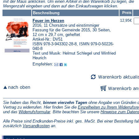
mit der Maus anklicken. Um einen Artikel in den Warenkorb zu legen, die
Mengenzahl eingeben und dann auf den Einkaufswagen klicken.
Beschreibung
Preis
Feuer im Herzen
12,95€
2016, 11 Chorsätze und einstimmiger
Fassung für die Gemeinde 2015, 30 Seiten,
12 cm x 29,7 cm, geheftet
Artikel-Nr.: DV51
ISBN 978-3-943302-28-8, ISMN 979-0-50226-
040-8
Text und Musik: Helmut Schlegel und Winfried
Heurich
Empfehlen:
Sie haben das Recht,
binnen vierzehn Tagen
ohne Angabe von Gründen d
Vertrag zu widerrufen. Hier finden Sie die
Einzelheiten zu Ihrem Widerrufsre
(Öffnet
und das
Widerrufsformular
. Bitte beachten Sie unsere
Hinweise zum Daten
in
einem
Alle Preise sind Endkunden-Preise inkl. ges. MwSt. Bei einer Bestellung fal
neuen
(Öffnet
zusätzlich
Versandkosten
an.
Tab)
in
einem
neuen