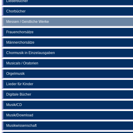
Liederbücher
Tab)
Chorbücher
Messen / Geistliche Werke
Frauenchorsätze
Männerchorsätze
Chormusik in Einzelausgaben
Musicals / Oratorien
Orgelmusik
Lieder für Kinder
Digitale Bücher
Musik/CD
Musik/Download
Musikwissenschaft