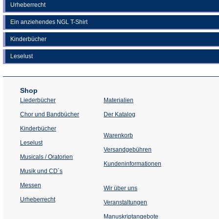
Urheberrecht
Ein anziehendes NGL T-Shirt
Kinderbücher
Leselust
Shop
Liederbücher
Materialien
(Öffnet
Chor und Bandbücher
Der Katalog
in
einem
Kinderbücher
neuen
Warenkorb
Tab)
Leselust
Versandgebühren
Musicals / Oratorien
Kundeninformationen
Musik und CD´s
Messen
Wir über uns
Urheberrecht
(Öffnet
Veranstaltungen
in
einem
Manuskriptangebote