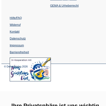
neuen
Tab)
GEMA & Urheberrecht
Hilfe/FAQ
Widerruf
Kontakt
Datenschutz
Impressum
Barrierefreiheit
(Öffnet
in
einem
© Dehm Verlag
2026
neuen
Tab)
Ihre Privatsphäre ist uns wichtig