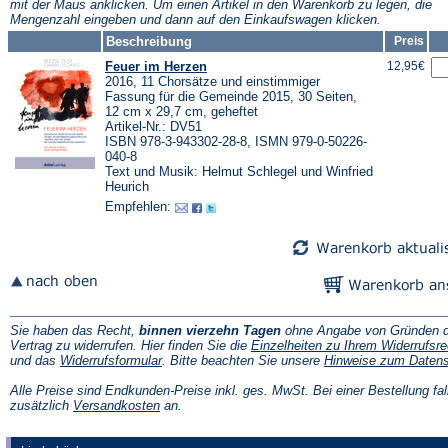
mit der Maus anklicken. Um einen Artikel in den Warenkorb zu legen, die
Mengenzahl eingeben und dann auf den Einkaufswagen klicken.
Beschreibung
Preis
Feuer im Herzen
12,95€
2016, 11 Chorsätze und einstimmiger
Fassung für die Gemeinde 2015, 30 Seiten,
12 cm x 29,7 cm, geheftet
Artikel-Nr.: DV51
ISBN 978-3-943302-28-8, ISMN 979-0-50226-
040-8
Text und Musik: Helmut Schlegel und Winfried
Heurich
Empfehlen:
Sie haben das Recht,
binnen vierzehn Tagen
ohne Angabe von Gründen d
Vertrag zu widerrufen. Hier finden Sie die
Einzelheiten zu Ihrem Widerrufsre
(Öffnet
und das
Widerrufsformular
. Bitte beachten Sie unsere
Hinweise zum Daten
in
einem
Alle Preise sind Endkunden-Preise inkl. ges. MwSt. Bei einer Bestellung fal
neuen
(Öffnet
zusätzlich
Versandkosten
an.
Tab)
in
einem
neuen