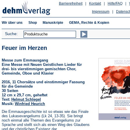
Barrierefreiheit
|
Kontakt
|
Hilfe/FAQ
|
Impressum
|
Datensc
Wir über uns
Shop
Manuskripte
GEMA, Rechte & Kopien
Suche:
Feuer im Herzen
Messe zum Emmausgang
Eine Messe mit Neuen Geistlichen Lieder für
drei- bis vierstimmigen gemischten Chor,
Gemeinde, Oboe und Klavier
2016, 11 Chorsätze und einstimmiger Fassung
für die Gemeinde
30 Seiten
12 cm x 29,7 cm, geheftet
Text:
Helmut Schlegel
Musik:
Winfried Heurich
Die Emmausgeschichte ist so etwas wie das Finale
des Lukasevangeliums (Lk 24, 13-35). Sie bringt
noch einmal alle Themen des Evangeliums zur
Sprache und stellt sich als einen Weg des Glaubens
und der christlichen Existenz dar.