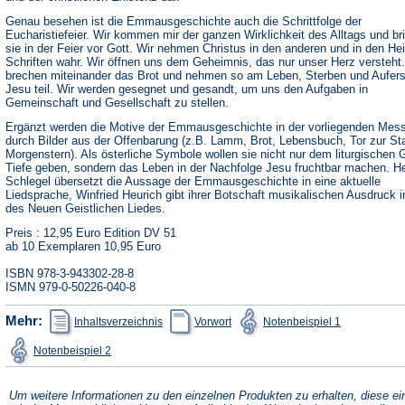
Genau besehen ist die Emmausgeschichte auch die Schrittfolge der
Eucharistiefeier. Wir kommen mir der ganzen Wirklichkeit des Alltags und br
sie in der Feier vor Gott. Wir nehmen Christus in den anderen und in den Hei
Schriften wahr. Wir öffnen uns dem Geheimnis, das nur unser Herz versteht.
brechen miteinander das Brot und nehmen so am Leben, Sterben und Aufer
Jesu teil. Wir werden gesegnet und gesandt, um uns den Aufgaben in
Gemeinschaft und Gesellschaft zu stellen.
Ergänzt werden die Motive der Emmausgeschichte in der vorliegenden Mes
durch Bilder aus der Offenbarung (z.B. Lamm, Brot, Lebensbuch, Tor zur St
Morgenstern). Als österliche Symbole wollen sie nicht nur dem liturgischen
Tiefe geben, sondern das Leben in der Nachfolge Jesu fruchtbar machen. H
Schlegel übersetzt die Aussage der Emmausgeschichte in eine aktuelle
Liedsprache, Winfried Heurich gibt ihrer Botschaft musikalischen Ausdruck 
des Neuen Geistlichen Liedes.
Preis : 12,95 Euro Edition DV 51
ab 10 Exemplaren 10,95 Euro
ISBN 978-3-943302-28-8
ISMN 979-0-50226-040-8
(Öffnet
(Öffnet
(Öffnet
Mehr:
Inhaltsverzeichnis
Vorwort
Notenbeispiel 1
in
in
in
einem
einem
einem
(Öffnet
Notenbeispiel 2
neuen
neuen
neuen
in
Tab)
Tab)
Tab)
einem
neuen
Tab)
Um weitere Informationen zu den einzelnen Produkten zu erhalten, diese ei