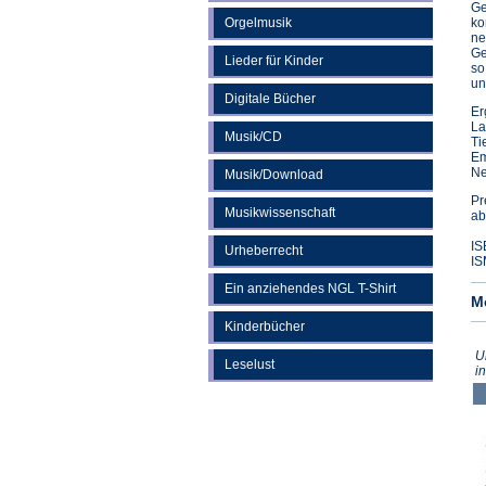
Ge
Orgelmusik
ko
ne
Ge
Lieder für Kinder
so
un
Digitale Bücher
Er
La
Musik/CD
Ti
Em
Ne
Musik/Download
Pr
Musikwissenschaft
ab
IS
Urheberrecht
IS
Ein anziehendes NGL T-Shirt
M
Kinderbücher
U
Leselust
i