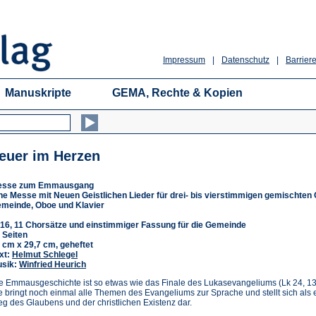
Impressum
|
Datenschutz
|
Barriere
Manuskripte
GEMA, Rechte & Kopien
euer im Herzen
esse zum Emmausgang
ne Messe mit Neuen Geistlichen Lieder für drei- bis vierstimmigen gemischten 
meinde, Oboe und Klavier
16, 11 Chorsätze und einstimmiger Fassung für die Gemeinde
 Seiten
 cm x 29,7 cm, geheftet
xt:
Helmut Schlegel
sik:
Winfried Heurich
e Emmausgeschichte ist so etwas wie das Finale des Lukasevangeliums (Lk 24, 13
e bringt noch einmal alle Themen des Evangeliums zur Sprache und stellt sich als 
g des Glaubens und der christlichen Existenz dar.