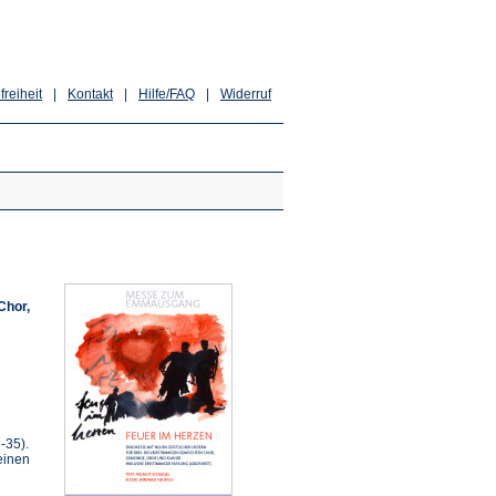
freiheit
|
Kontakt
|
Hilfe/FAQ
|
Widerruf
Chor,
-35).
einen