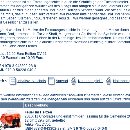
nau besehen ist die Emmausgeschichte auch die Schrittfolge der Eucharistiefeier.
mmen mir der ganzen Wirklichkeit des Alltags und bringen sie in der Feier vor Gott.
hmen Christus in den anderen und in den Heiligen Schriften wahr. Wir öffnen uns
heimnis, das nur unser Herz versteht. Wir brechen miteinander das Brot und neh
 am Leben, Sterben und Auferstehen Jesu teil. Wir werden gesegnet und gesandt,
d Gesellschaft zu stellen.
gänzt werden die Motive der Emmausgeschichte in der vorliegenden Messe durch B
mm, Brot, Lebensbuch, Tor zur Stadt, Morgenstern). Als österliche Symbole wollen 
efe geben, sondern das Leben in der Nachfolge Jesu fruchtbar machen. Helmut Sch
mausgeschichte in eine aktuelle Liedsprache, Winfried Heurich gibt ihrer Botscha
uen Geistlichen Liedes.
eis : 12,95 Euro Edition DV 51
 10 Exemplaren 10,95 Euro
BN 978-3-943302-28-8
MN 979-0-50226-040-8
(Öffnet
(Öffnet
(Öffnet
ehr:
Inhaltsverzeichnis
Vorwort
Notenbeispiel 1
Notenbeisp
in
in
in
einem
einem
einem
neuen
neuen
neuen
Tab)
Tab)
Tab)
m weitere Informationen zu den einzelnen Produkten zu erhalten, diese einfach mit
n den Warenkorb zu legen, die Mengenzahl eingeben und dann auf den Einkaufswa
Beschreibung
Feuer im Herzen
2016, 11 Chorsätze und einstimmiger Fassung für die Gemeinde 20
12 cm x 29,7 cm, geheftet
Artikel-Nr.: DV51
ISBN 978-3-943302-28-8, ISMN 979-0-50226-040-8