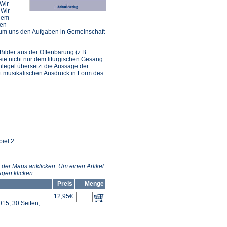
 Wir
 Wir
 dem
men
 um uns den Aufgaben in Gemeinschaft
ilder aus der Offenbarung (z.B.
sie nicht nur dem liturgischen Gesang
legel übersetzt die Aussage der
ft musikalischen Ausdruck in Form des
(Öffnet
iel 2
in
einem
neuen
Tab)
 der Maus anklicken. Um einen Artikel
gen klicken.
Preis
Menge
12,95€
15, 30 Seiten,