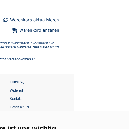
ag zu widerrufen. Hier finden Sie
 Sie unsere
Hinweise zum Datenschutz
(Öffnet
zlich
Versandkosten
an.
in
einem
neuen
Tab)
Hilfe/FAQ
Widerruf
Kontakt
Datenschutz
Impressum
Barrierefreiheit
re ist uns wichtig