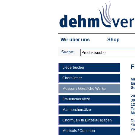
Wir über uns
Shop
Suche:
F
Liederbücher
Chorbücher
M
Ei
Ge
Messen / Geistliche Werke
20
Frauenchorsätze
30
12
Te
Männerchorsätze
Mu
Chormusik in Einzelausgaben
Di
Si
We
Musicals / Oratorien