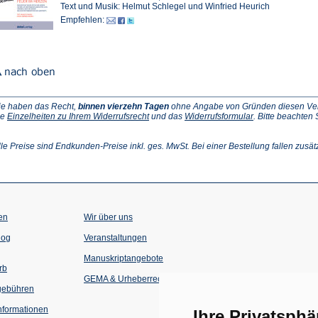
Text und Musik: Helmut Schlegel und Winfried Heurich
Empfehlen:
ie haben das Recht,
binnen vierzehn Tagen
ohne Angabe von Gründen diesen Vertr
(Öffnet
(Öffnet
ie
Einzelheiten zu Ihrem Widerrufsrecht
und das
Widerrufsformular
. Bitte beachten
ffnet
in
in
einem
einem
inem
neuen
neuen
lle Preise sind Endkunden-Preise inkl. ges. MwSt. Bei einer Bestellung fallen zusät
euen
Tab)
Tab)
ab)
en
Wir über uns
(Öffnet
(Öffnet
log
Veranstaltungen
in
in
einem
einem
Manuskriptangebote
neuen
neuen
rb
Tab)
Tab)
GEMA & Urheberrecht
gebühren
formationen
Ihre Privatsphä