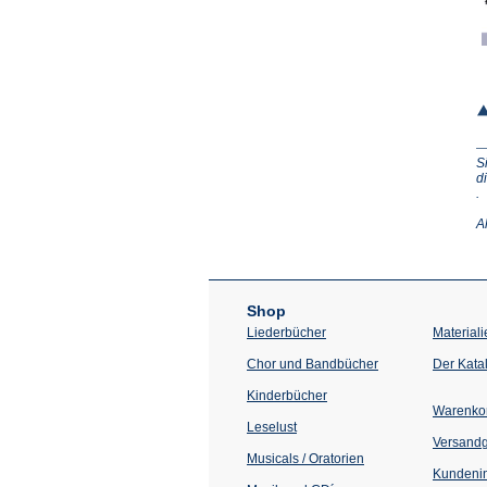
S
d
(Ö
.
in
e
A
n
T
Shop
Liederbücher
Materiali
Chor und Bandbücher
Der Kata
Kinderbücher
Warenko
Leselust
Versand
Musicals / Oratorien
Kundenin