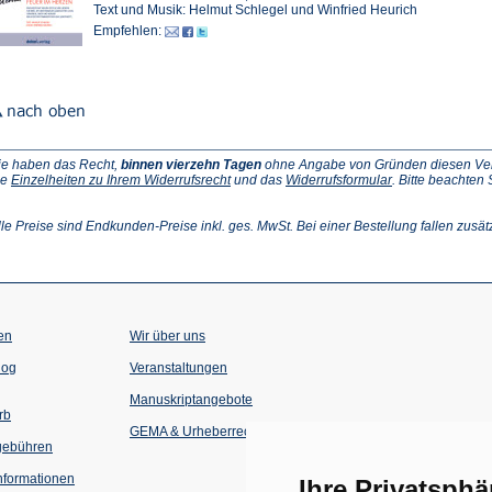
Text und Musik: Helmut Schlegel und Winfried Heurich
Empfehlen:
ie haben das Recht,
binnen vierzehn Tagen
ohne Angabe von Gründen diesen Vertr
(Öffnet
(Öffnet
ie
Einzelheiten zu Ihrem Widerrufsrecht
und das
Widerrufsformular
. Bitte beachten
ffnet
in
in
einem
einem
inem
neuen
neuen
lle Preise sind Endkunden-Preise inkl. ges. MwSt. Bei einer Bestellung fallen zusät
euen
Tab)
Tab)
ab)
en
Wir über uns
(Öffnet
(Öffnet
log
Veranstaltungen
in
in
einem
einem
Manuskriptangebote
neuen
neuen
rb
Tab)
Tab)
GEMA & Urheberrecht
gebühren
formationen
Ihre Privatsphä