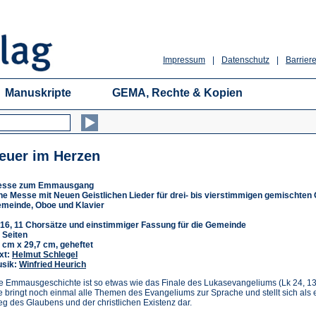
Impressum
|
Datenschutz
|
Barriere
Manuskripte
GEMA, Rechte & Kopien
euer im Herzen
esse zum Emmausgang
ne Messe mit Neuen Geistlichen Lieder für drei- bis vierstimmigen gemischten 
meinde, Oboe und Klavier
16, 11 Chorsätze und einstimmiger Fassung für die Gemeinde
 Seiten
 cm x 29,7 cm, geheftet
xt:
Helmut Schlegel
sik:
Winfried Heurich
e Emmausgeschichte ist so etwas wie das Finale des Lukasevangeliums (Lk 24, 13
e bringt noch einmal alle Themen des Evangeliums zur Sprache und stellt sich als 
g des Glaubens und der christlichen Existenz dar.