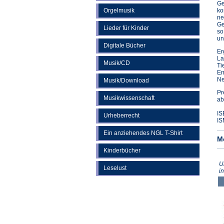
Ge
Orgelmusik
ko
ne
Ge
Lieder für Kinder
so
un
Digitale Bücher
Er
La
Musik/CD
Ti
Em
Ne
Musik/Download
Pr
Musikwissenschaft
ab
IS
Urheberrecht
IS
Ein anziehendes NGL T-Shirt
M
Kinderbücher
U
Leselust
i