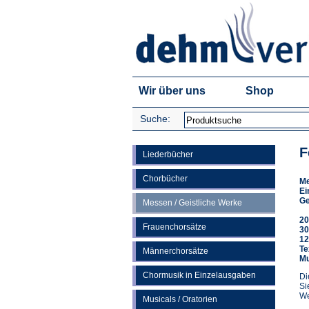
Wir über uns
Shop
Suche:
F
Liederbücher
Chorbücher
M
Ei
Ge
Messen / Geistliche Werke
20
Frauenchorsätze
30
12
Te
Männerchorsätze
Mu
Chormusik in Einzelausgaben
Di
Si
We
Musicals / Oratorien