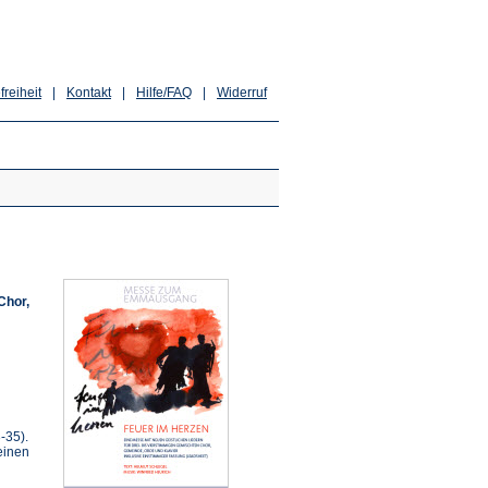
freiheit
|
Kontakt
|
Hilfe/FAQ
|
Widerruf
Chor,
-35).
einen