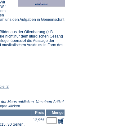
 Wir
 Wir
 dem
men
 um uns den Aufgaben in Gemeinschaft
ilder aus der Offenbarung (z.B.
sie nicht nur dem liturgischen Gesang
legel übersetzt die Aussage der
ft musikalischen Ausdruck in Form des
(Öffnet
iel 2
in
einem
neuen
Tab)
 der Maus anklicken. Um einen Artikel
gen klicken.
Preis
Menge
12,95€
15, 30 Seiten,