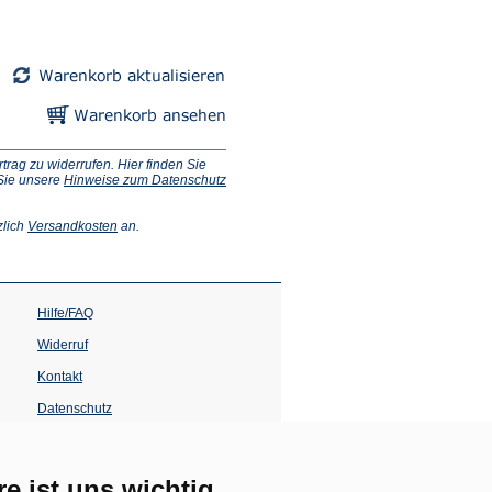
ag zu widerrufen. Hier finden Sie
 Sie unsere
Hinweise zum Datenschutz
(Öffnet
zlich
Versandkosten
an.
in
einem
neuen
Tab)
Hilfe/FAQ
Widerruf
Kontakt
Datenschutz
Impressum
Barrierefreiheit
re ist uns wichtig