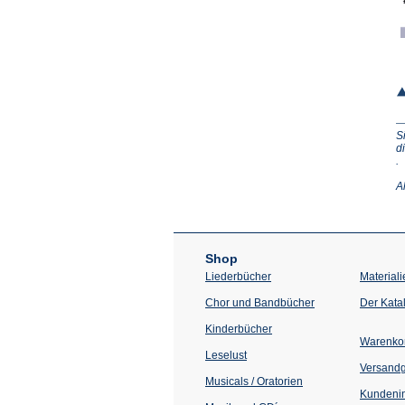
S
d
(Ö
.
in
e
A
n
T
Shop
Liederbücher
Materiali
Chor und Bandbücher
Der Kata
Kinderbücher
Warenko
Leselust
Versand
Musicals / Oratorien
Kundenin