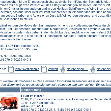
nau besehen ist die Emmausgeschichte auch die Schrittfolge der Eucharistiefeier.
mmen mir der ganzen Wirklichkeit des Alltags und bringen sie in der Feier vor Gott.
hmen Christus in den anderen und in den Heiligen Schriften wahr. Wir öffnen uns
heimnis, das nur unser Herz versteht. Wir brechen miteinander das Brot und neh
 am Leben, Sterben und Auferstehen Jesu teil. Wir werden gesegnet und gesandt,
d Gesellschaft zu stellen.
gänzt werden die Motive der Emmausgeschichte in der vorliegenden Messe durch B
mm, Brot, Lebensbuch, Tor zur Stadt, Morgenstern). Als österliche Symbole wollen 
efe geben, sondern das Leben in der Nachfolge Jesu fruchtbar machen. Helmut Sch
mausgeschichte in eine aktuelle Liedsprache, Winfried Heurich gibt ihrer Botscha
uen Geistlichen Liedes.
eis : 12,95 Euro Edition DV 51
 10 Exemplaren 10,95 Euro
BN 978-3-943302-28-8
MN 979-0-50226-040-8
(Öffnet
(Öffnet
(Öffnet
ehr:
Inhaltsverzeichnis
Vorwort
Notenbeispiel 1
Notenbeisp
in
in
in
einem
einem
einem
neuen
neuen
neuen
Tab)
Tab)
Tab)
m weitere Informationen zu den einzelnen Produkten zu erhalten, diese einfach mit
n den Warenkorb zu legen, die Mengenzahl eingeben und dann auf den Einkaufswa
Beschreibung
Feuer im Herzen
2016, 11 Chorsätze und einstimmiger Fassung für die Gemeinde 20
12 cm x 29,7 cm, geheftet
Artikel-Nr.: DV51
ISBN 978-3-943302-28-8, ISMN 979-0-50226-040-8