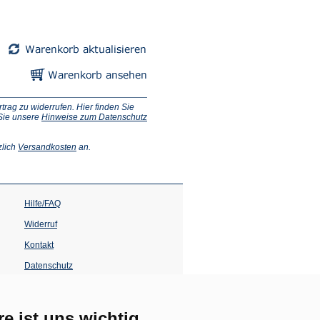
ag zu widerrufen. Hier finden Sie
 Sie unsere
Hinweise zum Datenschutz
(Öffnet
zlich
Versandkosten
an.
in
einem
neuen
Tab)
Hilfe/FAQ
Widerruf
Kontakt
Datenschutz
Impressum
Barrierefreiheit
re ist uns wichtig