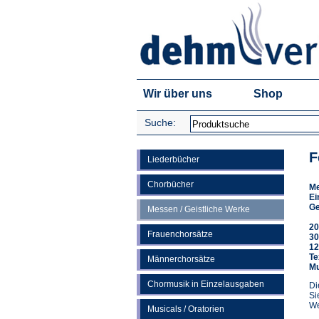
Wir über uns
Shop
Suche:
F
Liederbücher
Chorbücher
M
Ei
Ge
Messen / Geistliche Werke
20
Frauenchorsätze
30
12
Te
Männerchorsätze
Mu
Chormusik in Einzelausgaben
Di
Si
We
Musicals / Oratorien