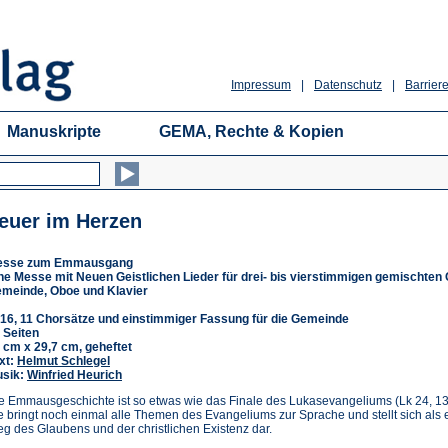
Impressum
|
Datenschutz
|
Barriere
Manuskripte
GEMA, Rechte & Kopien
euer im Herzen
esse zum Emmausgang
ne Messe mit Neuen Geistlichen Lieder für drei- bis vierstimmigen gemischten 
meinde, Oboe und Klavier
16, 11 Chorsätze und einstimmiger Fassung für die Gemeinde
 Seiten
 cm x 29,7 cm, geheftet
xt:
Helmut Schlegel
sik:
Winfried Heurich
e Emmausgeschichte ist so etwas wie das Finale des Lukasevangeliums (Lk 24, 13
e bringt noch einmal alle Themen des Evangeliums zur Sprache und stellt sich als 
g des Glaubens und der christlichen Existenz dar.