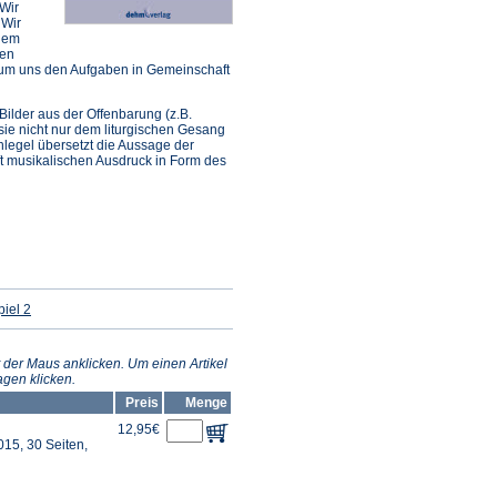
 Wir
 Wir
 dem
men
 um uns den Aufgaben in Gemeinschaft
ilder aus der Offenbarung (z.B.
sie nicht nur dem liturgischen Gesang
legel übersetzt die Aussage der
ft musikalischen Ausdruck in Form des
(Öffnet
iel 2
in
einem
neuen
Tab)
 der Maus anklicken. Um einen Artikel
gen klicken.
Preis
Menge
12,95€
15, 30 Seiten,