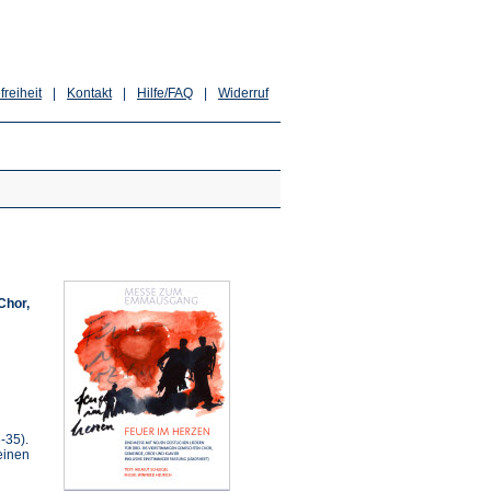
freiheit
|
Kontakt
|
Hilfe/FAQ
|
Widerruf
Chor,
-35).
einen