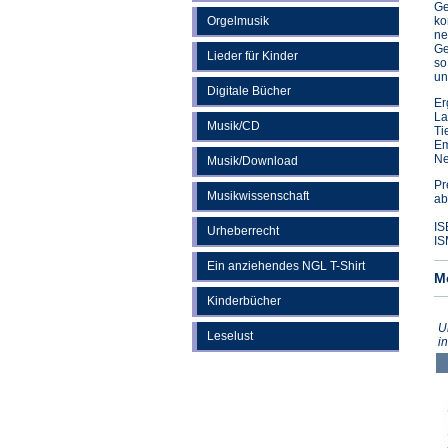
Ge
Orgelmusik
ko
ne
Ge
Lieder für Kinder
so
un
Digitale Bücher
Er
La
Musik/CD
Ti
Em
Ne
Musik/Download
Pr
Musikwissenschaft
ab
IS
Urheberrecht
IS
Ein anziehendes NGL T-Shirt
M
Kinderbücher
U
Leselust
i