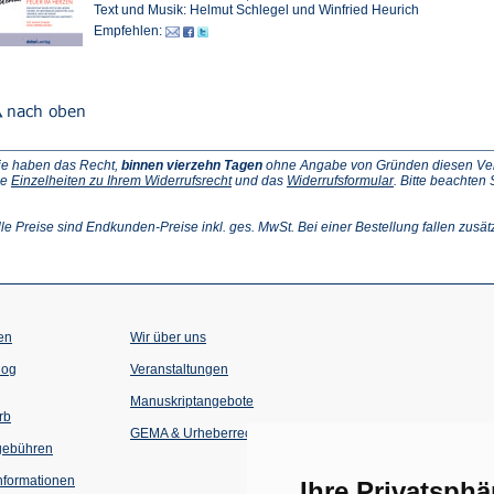
Text und Musik: Helmut Schlegel und Winfried Heurich
Empfehlen:
ie haben das Recht,
binnen vierzehn Tagen
ohne Angabe von Gründen diesen Vertr
(Öffnet
(Öffnet
ie
Einzelheiten zu Ihrem Widerrufsrecht
und das
Widerrufsformular
. Bitte beachten
ffnet
in
in
einem
einem
inem
neuen
neuen
lle Preise sind Endkunden-Preise inkl. ges. MwSt. Bei einer Bestellung fallen zusät
euen
Tab)
Tab)
ab)
en
Wir über uns
(Öffnet
(Öffnet
log
Veranstaltungen
in
in
einem
einem
Manuskriptangebote
neuen
neuen
rb
Tab)
Tab)
GEMA & Urheberrecht
gebühren
formationen
Ihre Privatsphä