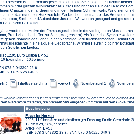
nau besehen ist die Emmausgeschichte auch die Schrittfolge der Eucharistiefeier.
mmen mir der ganzen Wirklichkeit des Alltags und bringen sie in der Feier vor Gott.
hmen Christus in den anderen und in den Heiligen Schriften wahr. Wir öffnen uns
heimnis, das nur unser Herz versteht. Wir brechen miteinander das Brot und neh
 am Leben, Sterben und Auferstehen Jesu teil. Wir werden gesegnet und gesandt,
d Gesellschaft zu stellen.
gänzt werden die Motive der Emmausgeschichte in der vorliegenden Messe durch B
mm, Brot, Lebensbuch, Tor zur Stadt, Morgenstern). Als österliche Symbole wollen 
efe geben, sondern das Leben in der Nachfolge Jesu fruchtbar machen. Helmut Sch
mausgeschichte in eine aktuelle Liedsprache, Winfried Heurich gibt ihrer Botscha
uen Geistlichen Liedes.
eis : 12,95 Euro Edition DV 51
 10 Exemplaren 10,95 Euro
BN 978-3-943302-28-8
MN 979-0-50226-040-8
(Öffnet
(Öffnet
(Öffnet
ehr:
Inhaltsverzeichnis
Vorwort
Notenbeispiel 1
Notenbeisp
in
in
in
einem
einem
einem
neuen
neuen
neuen
Tab)
Tab)
Tab)
m weitere Informationen zu den einzelnen Produkten zu erhalten, diese einfach mit
n den Warenkorb zu legen, die Mengenzahl eingeben und dann auf den Einkaufswa
Beschreibung
Feuer im Herzen
2016, 11 Chorsätze und einstimmiger Fassung für die Gemeinde 20
12 cm x 29,7 cm, geheftet
Artikel-Nr.: DV51
ISBN 978-3-943302-28-8, ISMN 979-0-50226-040-8