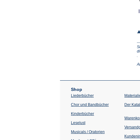
S
d
(Ö
.
in
e
A
n
T
Shop
Liederbücher
Materiali
Chor und Bandbücher
Der Kata
Kinderbücher
Warenko
Leselust
Versand
Musicals / Oratorien
Kundenin