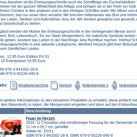
nau besehen ist die Emmausgeschichte auch die Schrittfolge der Eucharistiefeier.
mmen mir der ganzen Wirklichkeit des Alltags und bringen sie in der Feier vor Gott.
hmen Christus in den anderen und in den Heiligen Schriften wahr. Wir öffnen uns
heimnis, das nur unser Herz versteht. Wir brechen miteinander das Brot und neh
 am Leben, Sterben und Auferstehen Jesu teil. Wir werden gesegnet und gesandt,
d Gesellschaft zu stellen.
gänzt werden die Motive der Emmausgeschichte in der vorliegenden Messe durch B
mm, Brot, Lebensbuch, Tor zur Stadt, Morgenstern). Als österliche Symbole wollen 
efe geben, sondern das Leben in der Nachfolge Jesu fruchtbar machen. Helmut Sch
mausgeschichte in eine aktuelle Liedsprache, Winfried Heurich gibt ihrer Botscha
uen Geistlichen Liedes.
eis : 12,95 Euro Edition DV 51
 10 Exemplaren 10,95 Euro
BN 978-3-943302-28-8
MN 979-0-50226-040-8
(Öffnet
(Öffnet
(Öffnet
ehr:
Inhaltsverzeichnis
Vorwort
Notenbeispiel 1
Notenbeisp
in
in
in
einem
einem
einem
neuen
neuen
neuen
Tab)
Tab)
Tab)
m weitere Informationen zu den einzelnen Produkten zu erhalten, diese einfach mit
n den Warenkorb zu legen, die Mengenzahl eingeben und dann auf den Einkaufswa
Beschreibung
Feuer im Herzen
2016, 11 Chorsätze und einstimmiger Fassung für die Gemeinde 20
12 cm x 29,7 cm, geheftet
Artikel-Nr.: DV51
ISBN 978-3-943302-28-8, ISMN 979-0-50226-040-8