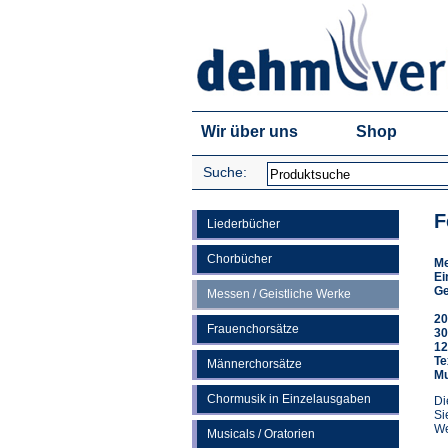
Wir über uns
Shop
Suche:
F
Liederbücher
Chorbücher
M
Ei
Ge
Messen / Geistliche Werke
20
Frauenchorsätze
30
12
Te
Männerchorsätze
Mu
Chormusik in Einzelausgaben
Di
Si
We
Musicals / Oratorien