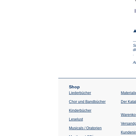
S
d
(Ö
.
in
e
A
n
T
Shop
Liederbücher
Materiali
Chor und Bandbücher
Der Kata
Kinderbücher
Warenko
Leselust
Versand
Musicals / Oratorien
Kundenin