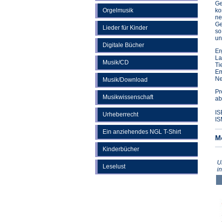
Ge
Orgelmusik
ko
ne
Ge
Lieder für Kinder
so
un
Digitale Bücher
Er
La
Musik/CD
Ti
Em
Ne
Musik/Download
Pr
Musikwissenschaft
ab
IS
Urheberrecht
IS
Ein anziehendes NGL T-Shirt
M
Kinderbücher
U
Leselust
i