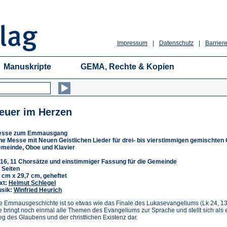
Impressum
|
Datenschutz
|
Barriere
Manuskripte
GEMA, Rechte & Kopien
euer im Herzen
esse zum Emmausgang
ne Messe mit Neuen Geistlichen Lieder für drei- bis vierstimmigen gemischten 
meinde, Oboe und Klavier
16, 11 Chorsätze und einstimmiger Fassung für die Gemeinde
 Seiten
 cm x 29,7 cm, geheftet
xt:
Helmut Schlegel
sik:
Winfried Heurich
e Emmausgeschichte ist so etwas wie das Finale des Lukasevangeliums (Lk 24, 13
e bringt noch einmal alle Themen des Evangeliums zur Sprache und stellt sich als 
g des Glaubens und der christlichen Existenz dar.