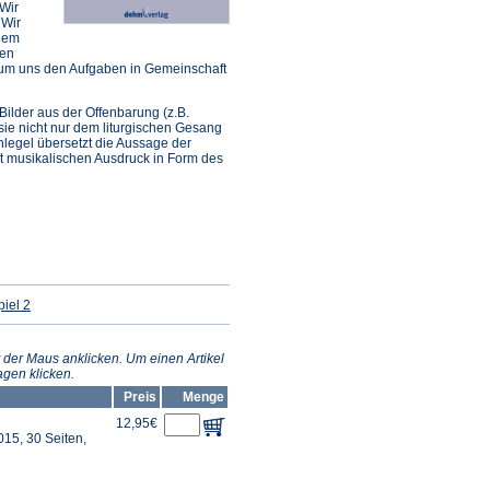
 Wir
 Wir
 dem
men
 um uns den Aufgaben in Gemeinschaft
ilder aus der Offenbarung (z.B.
sie nicht nur dem liturgischen Gesang
legel übersetzt die Aussage der
ft musikalischen Ausdruck in Form des
(Öffnet
iel 2
in
einem
neuen
Tab)
 der Maus anklicken. Um einen Artikel
gen klicken.
Preis
Menge
12,95€
15, 30 Seiten,