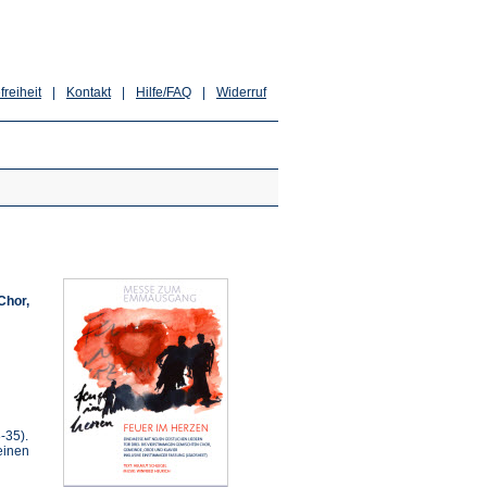
freiheit
|
Kontakt
|
Hilfe/FAQ
|
Widerruf
Chor,
-35).
einen