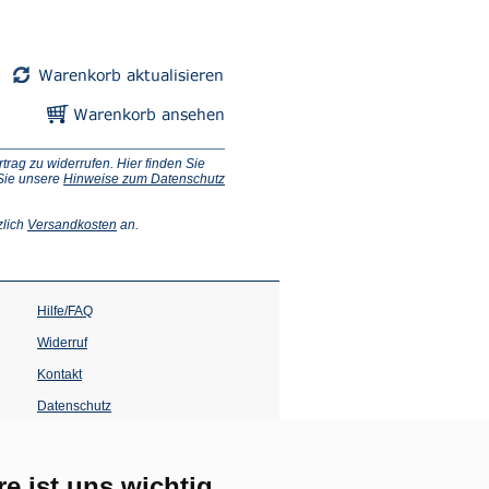
ag zu widerrufen. Hier finden Sie
 Sie unsere
Hinweise zum Datenschutz
(Öffnet
zlich
Versandkosten
an.
in
einem
neuen
Tab)
Hilfe/FAQ
Widerruf
Kontakt
Datenschutz
Impressum
Barrierefreiheit
re ist uns wichtig