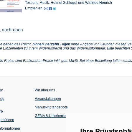
Text und Musik: Helmut Schlegel und Winfried Heurich
Empfehlen:
ie haben das Recht,
binnen vierzehn Tagen
ohne Angabe von Gründen diesen Vertr
(Öffnet
(Öffnet
ie
Einzelheiten zu Ihrem Widerrufsrecht
und das
Widerrufsformular
. Bitte beachten
ffnet
in
in
einem
einem
inem
neuen
neuen
lle Preise sind Endkunden-Preise inkl. ges. MwSt. Bei einer Bestellung fallen zusät
euen
Tab)
Tab)
ab)
en
Wir über uns
(Öffnet
(Öffnet
log
Veranstaltungen
in
in
einem
einem
Manuskriptangebote
neuen
neuen
rb
Tab)
Tab)
GEMA & Urheberrecht
gebühren
formationen
Ihre Privatsphä