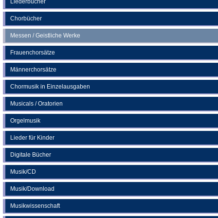
Liederbücher
Tab)
Chorbücher
Messen / Geistliche Werke
Frauenchorsätze
Männerchorsätze
Chormusik in Einzelausgaben
Musicals / Oratorien
Orgelmusik
Lieder für Kinder
Digitale Bücher
Musik/CD
Musik/Download
Musikwissenschaft