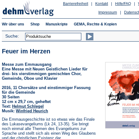
Barrierefreiheit
|
Kontakt
|
Hilfe/FAQ
|
Impressum
|
Datensc
Wir über uns
Shop
Manuskripte
GEMA, Rechte & Kopien
Suche:
Feuer im Herzen
Messe zum Emmausgang
Eine Messe mit Neuen Geistlichen Lieder für
drei- bis vierstimmigen gemischten Chor,
Gemeinde, Oboe und Klavier
2016, 11 Chorsätze und einstimmiger Fassung
für die Gemeinde
30 Seiten
12 cm x 29,7 cm, geheftet
Text:
Helmut Schlegel
Musik:
Winfried Heurich
Die Emmausgeschichte ist so etwas wie das Finale
des Lukasevangeliums (Lk 24, 13-35). Sie bringt
noch einmal alle Themen des Evangeliums zur
Sprache und stellt sich als einen Weg des Glaubens
und der christlichen Existenz dar.