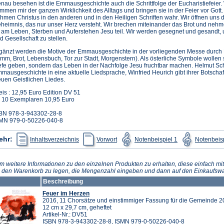
nau besehen ist die Emmausgeschichte auch die Schrittfolge der Eucharistiefeier.
mmen mir der ganzen Wirklichkeit des Alltags und bringen sie in der Feier vor Gott.
hmen Christus in den anderen und in den Heiligen Schriften wahr. Wir öffnen uns
heimnis, das nur unser Herz versteht. Wir brechen miteinander das Brot und neh
 am Leben, Sterben und Auferstehen Jesu teil. Wir werden gesegnet und gesandt,
d Gesellschaft zu stellen.
gänzt werden die Motive der Emmausgeschichte in der vorliegenden Messe durch B
mm, Brot, Lebensbuch, Tor zur Stadt, Morgenstern). Als österliche Symbole wollen 
efe geben, sondern das Leben in der Nachfolge Jesu fruchtbar machen. Helmut Sch
mausgeschichte in eine aktuelle Liedsprache, Winfried Heurich gibt ihrer Botscha
uen Geistlichen Liedes.
eis : 12,95 Euro Edition DV 51
 10 Exemplaren 10,95 Euro
BN 978-3-943302-28-8
MN 979-0-50226-040-8
(Öffnet
(Öffnet
(Öffnet
ehr:
Inhaltsverzeichnis
Vorwort
Notenbeispiel 1
Notenbeisp
in
in
in
einem
einem
einem
neuen
neuen
neuen
Tab)
Tab)
Tab)
m weitere Informationen zu den einzelnen Produkten zu erhalten, diese einfach mit
n den Warenkorb zu legen, die Mengenzahl eingeben und dann auf den Einkaufswa
Beschreibung
Feuer im Herzen
2016, 11 Chorsätze und einstimmiger Fassung für die Gemeinde 20
12 cm x 29,7 cm, geheftet
Artikel-Nr.: DV51
ISBN 978-3-943302-28-8, ISMN 979-0-50226-040-8