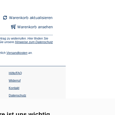
ag zu widerrufen. Hier finden Sie
 Sie unsere
Hinweise zum Datenschutz
(Öffnet
zlich
Versandkosten
an.
in
einem
neuen
Tab)
Hilfe/FAQ
Widerruf
Kontakt
Datenschutz
Impressum
Barrierefreiheit
re ist uns wichtig