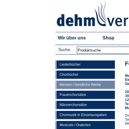
Wir über uns
Shop
Suche:
F
Liederbücher
Chorbücher
M
Ei
Ge
Messen / Geistliche Werke
20
Frauenchorsätze
30
12
Te
Männerchorsätze
Mu
Chormusik in Einzelausgaben
Di
Si
We
Musicals / Oratorien