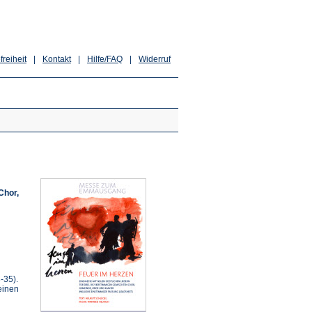
freiheit
|
Kontakt
|
Hilfe/FAQ
|
Widerruf
Chor,
-35).
einen