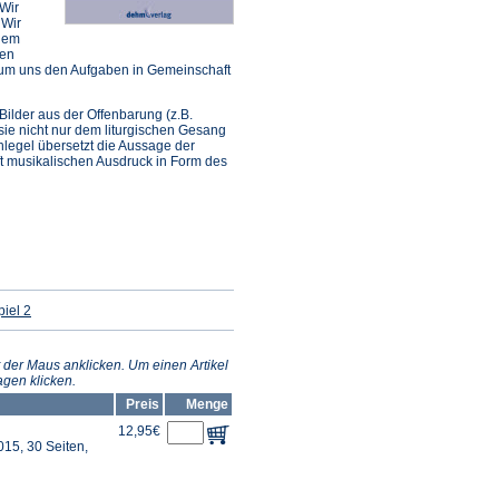
 Wir
 Wir
 dem
men
 um uns den Aufgaben in Gemeinschaft
ilder aus der Offenbarung (z.B.
sie nicht nur dem liturgischen Gesang
legel übersetzt die Aussage der
ft musikalischen Ausdruck in Form des
(Öffnet
iel 2
in
einem
neuen
Tab)
 der Maus anklicken. Um einen Artikel
gen klicken.
Preis
Menge
12,95€
15, 30 Seiten,