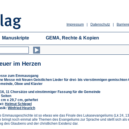
Impressum
|
Datenschutz
|
Barriere
Manuskripte
GEMA, Rechte & Kopien
euer im Herzen
esse zum Emmausgang
ne Messe mit Neuen Geistlichen Lieder für drei- bis vierstimmigen gemischten 
meinde, Oboe und Klavier
16, 11 Chorsätze und einstimmiger Fassung für die Gemeinde
 Seiten
 cm x 29,7 cm, geheftet
xt:
Helmut Schlegel
sik:
Winfried Heurich
e Emmausgeschichte ist so etwas wie das Finale des Lukasevangeliums (Lk 24, 13
e bringt noch einmal alle Themen des Evangeliums zur Sprache und stellt sich als 
g des Glaubens und der christlichen Existenz dar.