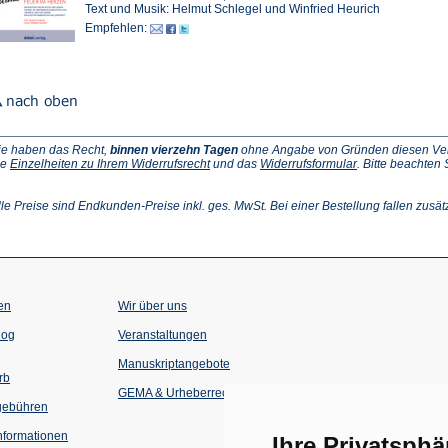
Text und Musik: Helmut Schlegel und Winfried Heurich
Empfehlen:
ie haben das Recht,
binnen vierzehn Tagen
ohne Angabe von Gründen diesen Vertr
(Öffnet
(Öffnet
ie
Einzelheiten zu Ihrem Widerrufsrecht
und das
Widerrufsformular
. Bitte beachten
ffnet
in
in
einem
einem
inem
neuen
neuen
lle Preise sind Endkunden-Preise inkl. ges. MwSt. Bei einer Bestellung fallen zusät
euen
Tab)
Tab)
ab)
en
Wir über uns
(Öffnet
(Öffnet
log
Veranstaltungen
in
in
einem
einem
Manuskriptangebote
neuen
neuen
rb
Tab)
Tab)
GEMA & Urheberrecht
gebühren
formationen
Ihre Privatsphä