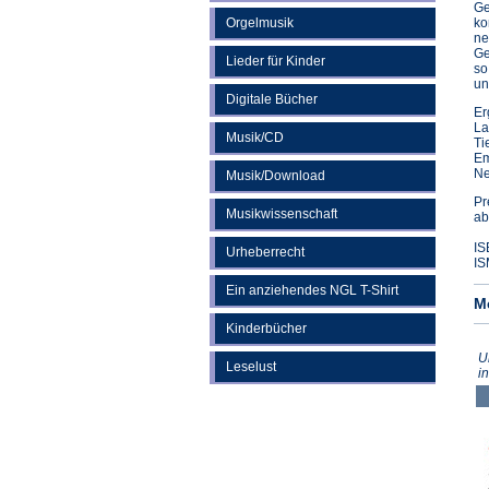
Ge
Orgelmusik
ko
ne
Ge
Lieder für Kinder
so
un
Digitale Bücher
Er
La
Musik/CD
Ti
Em
Ne
Musik/Download
Pr
Musikwissenschaft
ab
IS
Urheberrecht
IS
Ein anziehendes NGL T-Shirt
M
Kinderbücher
U
Leselust
i