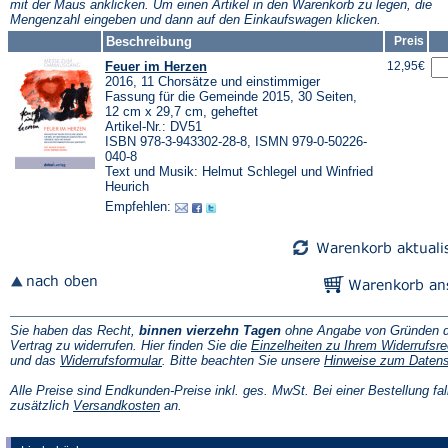
mit der Maus anklicken. Um einen Artikel in den Warenkorb zu legen, die
Mengenzahl eingeben und dann auf den Einkaufswagen klicken.
Beschreibung
Preis
Feuer im Herzen
12,95€
2016, 11 Chorsätze und einstimmiger
Fassung für die Gemeinde 2015, 30 Seiten,
12 cm x 29,7 cm, geheftet
Artikel-Nr.: DV51
ISBN 978-3-943302-28-8, ISMN 979-0-50226-
040-8
Text und Musik: Helmut Schlegel und Winfried
Heurich
Empfehlen:
Sie haben das Recht,
binnen vierzehn Tagen
ohne Angabe von Gründen d
Vertrag zu widerrufen. Hier finden Sie die
Einzelheiten zu Ihrem Widerrufsre
(Öffnet
und das
Widerrufsformular
. Bitte beachten Sie unsere
Hinweise zum Daten
in
einem
Alle Preise sind Endkunden-Preise inkl. ges. MwSt. Bei einer Bestellung fal
neuen
(Öffnet
zusätzlich
Versandkosten
an.
Tab)
in
einem
neuen