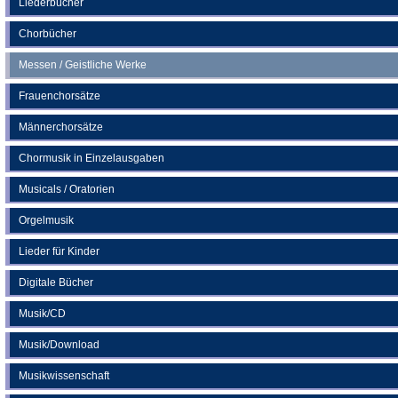
Liederbücher
Tab)
Chorbücher
Messen / Geistliche Werke
Frauenchorsätze
Männerchorsätze
Chormusik in Einzelausgaben
Musicals / Oratorien
Orgelmusik
Lieder für Kinder
Digitale Bücher
Musik/CD
Musik/Download
Musikwissenschaft