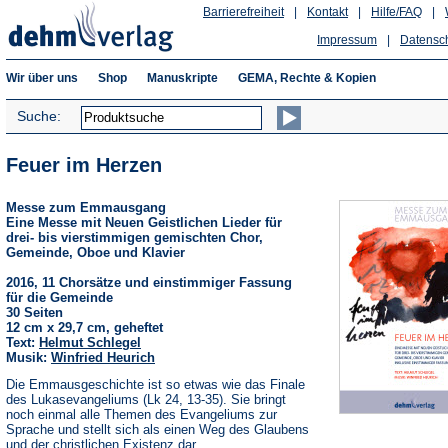
Barrierefreiheit
|
Kontakt
|
Hilfe/FAQ
|
Impressum
|
Datensc
Wir über uns
Shop
Manuskripte
GEMA, Rechte & Kopien
Suche:
Feuer im Herzen
Messe zum Emmausgang
Eine Messe mit Neuen Geistlichen Lieder für
drei- bis vierstimmigen gemischten Chor,
Gemeinde, Oboe und Klavier
2016, 11 Chorsätze und einstimmiger Fassung
für die Gemeinde
30 Seiten
12 cm x 29,7 cm, geheftet
Text:
Helmut Schlegel
Musik:
Winfried Heurich
Die Emmausgeschichte ist so etwas wie das Finale
des Lukasevangeliums (Lk 24, 13-35). Sie bringt
noch einmal alle Themen des Evangeliums zur
Sprache und stellt sich als einen Weg des Glaubens
und der christlichen Existenz dar.