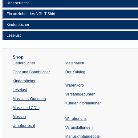
Urheberrecht
Ein anziehendes NGL T-Shirt
Kinderbücher
Leselust
Shop
Liederbücher
Materialien
(Öffnet
Chor und Bandbücher
Der Katalog
in
einem
Kinderbücher
neuen
Warenkorb
Tab)
Leselust
Versandgebühren
Musicals / Oratorien
Kundeninformationen
Musik und CD´s
Messen
Wir über uns
Urheberrecht
(Öffnet
Veranstaltungen
in
einem
Manuskriptangebote