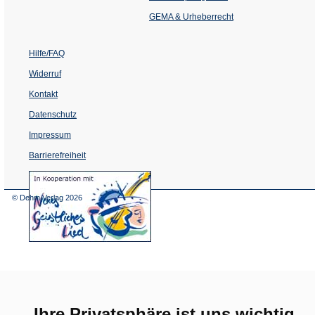
neuen
Tab)
GEMA & Urheberrecht
Hilfe/FAQ
Widerruf
Kontakt
Datenschutz
Impressum
Barrierefreiheit
(Öffnet
in
einem
© Dehm Verlag
2026
neuen
Tab)
Ihre Privatsphäre ist uns wichtig