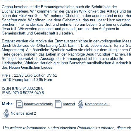
Genau besehen ist die Emmausgeschichte auch die Schrittfolge der
Eucharistiefeier. Wir kommen mir der ganzen Wirklichkeit des Alltags und br
sie in der Feier vor Gott. Wir nehmen Christus in den anderen und in den Hei
Schriften wahr. Wir öffnen uns dem Geheimnis, das nur unser Herz versteht.
brechen miteinander das Brot und nehmen so am Leben, Sterben und Aufer
Jesu teil. Wir werden gesegnet und gesandt, um uns den Aufgaben in
Gemeinschaft und Gesellschaft zu stellen.
Ergänzt werden die Motive der Emmausgeschichte in der vorliegenden Mes
durch Bilder aus der Offenbarung (z.B. Lamm, Brot, Lebensbuch, Tor zur St
Morgenstern). Als österliche Symbole wollen sie nicht nur dem liturgischen
Tiefe geben, sondern das Leben in der Nachfolge Jesu fruchtbar machen. H
Schlegel übersetzt die Aussage der Emmausgeschichte in eine aktuelle
Liedsprache, Winfried Heurich gibt ihrer Botschaft musikalischen Ausdruck 
des Neuen Geistlichen Liedes.
Preis : 12,95 Euro Edition DV 51
ab 10 Exemplaren 10,95 Euro
ISBN 978-3-943302-28-8
ISMN 979-0-50226-040-8
(Öffnet
(Öffnet
(Öffnet
Mehr:
Inhaltsverzeichnis
Vorwort
Notenbeispiel 1
in
in
in
einem
einem
einem
(Öffnet
Notenbeispiel 2
neuen
neuen
neuen
in
Tab)
Tab)
Tab)
einem
neuen
Tab)
Um weitere Informationen zu den einzelnen Produkten zu erhalten, diese ei