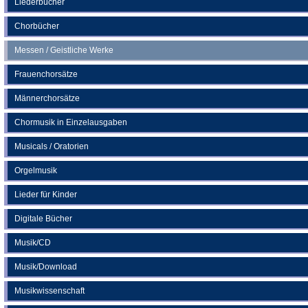
Liederbücher
Tab)
Chorbücher
Messen / Geistliche Werke
Frauenchorsätze
Männerchorsätze
Chormusik in Einzelausgaben
Musicals / Oratorien
Orgelmusik
Lieder für Kinder
Digitale Bücher
Musik/CD
Musik/Download
Musikwissenschaft