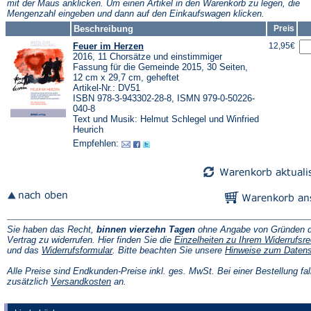
mit der Maus anklicken. Um einen Artikel in den Warenkorb zu legen, die
Mengenzahl eingeben und dann auf den Einkaufswagen klicken.
Beschreibung
Preis
Feuer im Herzen
12,95€
2016, 11 Chorsätze und einstimmiger
Fassung für die Gemeinde 2015, 30 Seiten,
12 cm x 29,7 cm, geheftet
Artikel-Nr.: DV51
ISBN 978-3-943302-28-8, ISMN 979-0-50226-
040-8
Text und Musik: Helmut Schlegel und Winfried
Heurich
Empfehlen:
Sie haben das Recht,
binnen vierzehn Tagen
ohne Angabe von Gründen d
Vertrag zu widerrufen. Hier finden Sie die
Einzelheiten zu Ihrem Widerrufsre
(Öffnet
und das
Widerrufsformular
. Bitte beachten Sie unsere
Hinweise zum Daten
in
einem
Alle Preise sind Endkunden-Preise inkl. ges. MwSt. Bei einer Bestellung fal
neuen
(Öffnet
zusätzlich
Versandkosten
an.
Tab)
in
einem
neuen