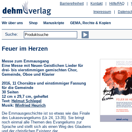
Barrierefreiheit
|
Kontakt
|
Hilfe/FAQ
|
Impressum
|
Datensc
Wir über uns
Shop
Manuskripte
GEMA, Rechte & Kopien
Suche:
Feuer im Herzen
Messe zum Emmausgang
Eine Messe mit Neuen Geistlichen Lieder für
drei- bis vierstimmigen gemischten Chor,
Gemeinde, Oboe und Klavier
2016, 11 Chorsätze und einstimmiger Fassung
für die Gemeinde
30 Seiten
12 cm x 29,7 cm, geheftet
Text:
Helmut Schlegel
Musik:
Winfried Heurich
Die Emmausgeschichte ist so etwas wie das Finale
des Lukasevangeliums (Lk 24, 13-35). Sie bringt
noch einmal alle Themen des Evangeliums zur
Sprache und stellt sich als einen Weg des Glaubens
und der christlichen Existenz dar.