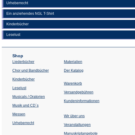
Urheberrecht
Ein anziehendes NGL T-Shirt
Kinderbücher
Leselust
Shop
Liederbücher
Materialien
(Öffnet
Chor und Bandbücher
Der Katalog
in
einem
Kinderbücher
neuen
Warenkorb
Tab)
Leselust
Versandgebühren
Musicals / Oratorien
Kundeninformationen
Musik und CD´s
Messen
Wir über uns
Urheberrecht
(Öffnet
Veranstaltungen
in
einem
Manuskriptangebote