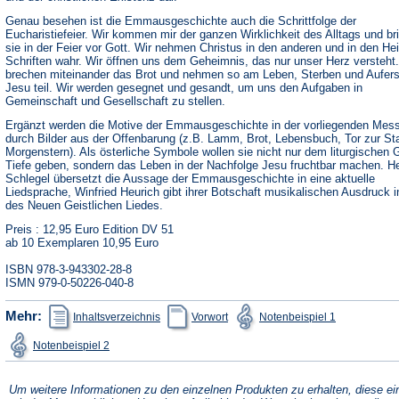
Genau besehen ist die Emmausgeschichte auch die Schrittfolge der
Eucharistiefeier. Wir kommen mir der ganzen Wirklichkeit des Alltags und br
sie in der Feier vor Gott. Wir nehmen Christus in den anderen und in den Hei
Schriften wahr. Wir öffnen uns dem Geheimnis, das nur unser Herz versteht.
brechen miteinander das Brot und nehmen so am Leben, Sterben und Aufer
Jesu teil. Wir werden gesegnet und gesandt, um uns den Aufgaben in
Gemeinschaft und Gesellschaft zu stellen.
Ergänzt werden die Motive der Emmausgeschichte in der vorliegenden Mes
durch Bilder aus der Offenbarung (z.B. Lamm, Brot, Lebensbuch, Tor zur St
Morgenstern). Als österliche Symbole wollen sie nicht nur dem liturgischen
Tiefe geben, sondern das Leben in der Nachfolge Jesu fruchtbar machen. H
Schlegel übersetzt die Aussage der Emmausgeschichte in eine aktuelle
Liedsprache, Winfried Heurich gibt ihrer Botschaft musikalischen Ausdruck 
des Neuen Geistlichen Liedes.
Preis : 12,95 Euro Edition DV 51
ab 10 Exemplaren 10,95 Euro
ISBN 978-3-943302-28-8
ISMN 979-0-50226-040-8
(Öffnet
(Öffnet
(Öffnet
Mehr:
Inhaltsverzeichnis
Vorwort
Notenbeispiel 1
in
in
in
einem
einem
einem
(Öffnet
Notenbeispiel 2
neuen
neuen
neuen
in
Tab)
Tab)
Tab)
einem
neuen
Tab)
Um weitere Informationen zu den einzelnen Produkten zu erhalten, diese ei