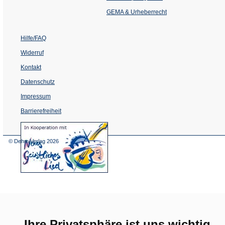
neuen
Tab)
GEMA & Urheberrecht
Hilfe/FAQ
Widerruf
Kontakt
Datenschutz
Impressum
Barrierefreiheit
(Öffnet
in
einem
© Dehm Verlag
2026
neuen
Tab)
Ihre Privatsphäre ist uns wichtig