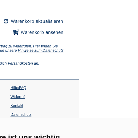
ag zu widerrufen. Hier finden Sie
 Sie unsere
Hinweise zum Datenschutz
(Öffnet
zlich
Versandkosten
an.
in
einem
neuen
Tab)
Hilfe/FAQ
Widerruf
Kontakt
Datenschutz
Impressum
Barrierefreiheit
re ist uns wichtig