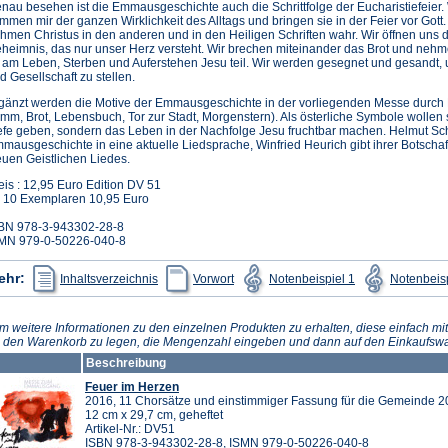
nau besehen ist die Emmausgeschichte auch die Schrittfolge der Eucharistiefeier.
mmen mir der ganzen Wirklichkeit des Alltags und bringen sie in der Feier vor Gott.
hmen Christus in den anderen und in den Heiligen Schriften wahr. Wir öffnen uns
heimnis, das nur unser Herz versteht. Wir brechen miteinander das Brot und neh
 am Leben, Sterben und Auferstehen Jesu teil. Wir werden gesegnet und gesandt,
d Gesellschaft zu stellen.
gänzt werden die Motive der Emmausgeschichte in der vorliegenden Messe durch B
mm, Brot, Lebensbuch, Tor zur Stadt, Morgenstern). Als österliche Symbole wollen 
efe geben, sondern das Leben in der Nachfolge Jesu fruchtbar machen. Helmut Sch
mausgeschichte in eine aktuelle Liedsprache, Winfried Heurich gibt ihrer Botscha
uen Geistlichen Liedes.
eis : 12,95 Euro Edition DV 51
 10 Exemplaren 10,95 Euro
BN 978-3-943302-28-8
MN 979-0-50226-040-8
(Öffnet
(Öffnet
(Öffnet
ehr:
Inhaltsverzeichnis
Vorwort
Notenbeispiel 1
Notenbeisp
in
in
in
einem
einem
einem
neuen
neuen
neuen
Tab)
Tab)
Tab)
m weitere Informationen zu den einzelnen Produkten zu erhalten, diese einfach mit
n den Warenkorb zu legen, die Mengenzahl eingeben und dann auf den Einkaufswa
Beschreibung
Feuer im Herzen
2016, 11 Chorsätze und einstimmiger Fassung für die Gemeinde 20
12 cm x 29,7 cm, geheftet
Artikel-Nr.: DV51
ISBN 978-3-943302-28-8, ISMN 979-0-50226-040-8