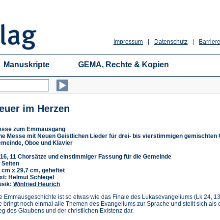
Impressum
|
Datenschutz
|
Barriere
Manuskripte
GEMA, Rechte & Kopien
euer im Herzen
esse zum Emmausgang
ne Messe mit Neuen Geistlichen Lieder für drei- bis vierstimmigen gemischten 
meinde, Oboe und Klavier
16, 11 Chorsätze und einstimmiger Fassung für die Gemeinde
 Seiten
 cm x 29,7 cm, geheftet
xt:
Helmut Schlegel
sik:
Winfried Heurich
e Emmausgeschichte ist so etwas wie das Finale des Lukasevangeliums (Lk 24, 13
e bringt noch einmal alle Themen des Evangeliums zur Sprache und stellt sich als 
g des Glaubens und der christlichen Existenz dar.