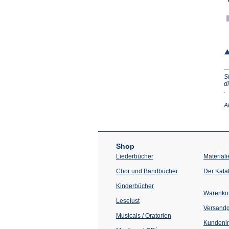
S
d
(Ö
.
in
e
A
n
T
Shop
Liederbücher
Materiali
Chor und Bandbücher
Der Kata
Kinderbücher
Warenko
Leselust
Versand
Musicals / Oratorien
Kundenin