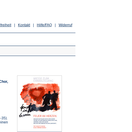
freiheit
|
Kontakt
|
Hilfe/FAQ
|
Widerruf
Chor,
-35).
einen