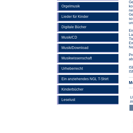
Ge
Orgelmusik
ko
ne
Ge
Lieder für Kinder
so
un
Digitale Bücher
Er
La
Musik/CD
Ti
Em
Ne
Musik/Download
Pr
Musikwissenschaft
ab
IS
Urheberrecht
IS
Ein anziehendes NGL T-Shirt
M
Kinderbücher
U
Leselust
i