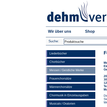
Wir über uns
Shop
Suche:
F
Liederbücher
Chorbücher
M
Ei
Ge
Messen / Geistliche Werke
20
Frauenchorsätze
30
12
Te
Männerchorsätze
Mu
Chormusik in Einzelausgaben
Di
Si
We
Musicals / Oratorien