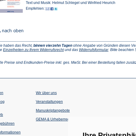
Text und Musik: Helmut Schlegel und Winfried Heurich
Empfehlen:
ie haben das Recht,
binnen vierzehn Tagen
ohne Angabe von Gründen diesen Vertr
(Öffnet
(Öffnet
ie
Einzelheiten zu Ihrem Widerrufsrecht
und das
Widerrufsformular
. Bitte beachten
ffnet
in
in
einem
einem
inem
neuen
neuen
lle Preise sind Endkunden-Preise inkl. ges. MwSt. Bei einer Bestellung fallen zusät
euen
Tab)
Tab)
ab)
en
Wir über uns
(Öffnet
(Öffnet
log
Veranstaltungen
in
in
einem
einem
Manuskriptangebote
neuen
neuen
rb
Tab)
Tab)
GEMA & Urheberrecht
gebühren
formationen
Ihre Privatsphä