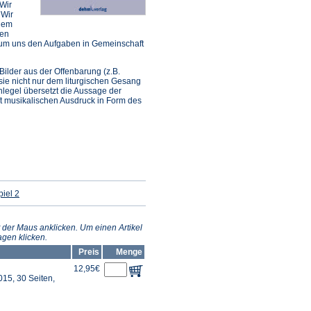
 Wir
 Wir
 dem
men
 um uns den Aufgaben in Gemeinschaft
ilder aus der Offenbarung (z.B.
sie nicht nur dem liturgischen Gesang
legel übersetzt die Aussage der
ft musikalischen Ausdruck in Form des
(Öffnet
iel 2
in
einem
neuen
Tab)
 der Maus anklicken. Um einen Artikel
gen klicken.
Preis
Menge
12,95€
15, 30 Seiten,