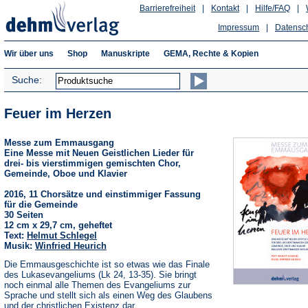
Barrierefreiheit
|
Kontakt
|
Hilfe/FAQ
|
Impressum
|
Datensc
Wir über uns
Shop
Manuskripte
GEMA, Rechte & Kopien
Suche:
Feuer im Herzen
Messe zum Emmausgang
Eine Messe mit Neuen Geistlichen Lieder für
drei- bis vierstimmigen gemischten Chor,
Gemeinde, Oboe und Klavier
2016, 11 Chorsätze und einstimmiger Fassung
für die Gemeinde
30 Seiten
12 cm x 29,7 cm, geheftet
Text:
Helmut Schlegel
Musik:
Winfried Heurich
Die Emmausgeschichte ist so etwas wie das Finale
des Lukasevangeliums (Lk 24, 13-35). Sie bringt
noch einmal alle Themen des Evangeliums zur
Sprache und stellt sich als einen Weg des Glaubens
und der christlichen Existenz dar.