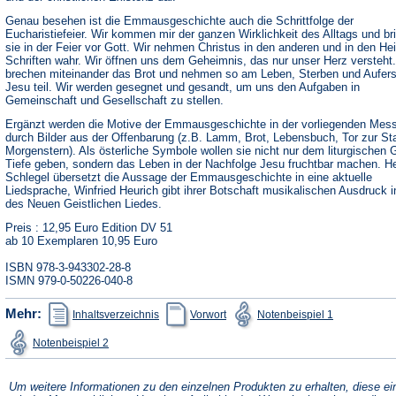
Genau besehen ist die Emmausgeschichte auch die Schrittfolge der
Eucharistiefeier. Wir kommen mir der ganzen Wirklichkeit des Alltags und br
sie in der Feier vor Gott. Wir nehmen Christus in den anderen und in den Hei
Schriften wahr. Wir öffnen uns dem Geheimnis, das nur unser Herz versteht.
brechen miteinander das Brot und nehmen so am Leben, Sterben und Aufer
Jesu teil. Wir werden gesegnet und gesandt, um uns den Aufgaben in
Gemeinschaft und Gesellschaft zu stellen.
Ergänzt werden die Motive der Emmausgeschichte in der vorliegenden Mes
durch Bilder aus der Offenbarung (z.B. Lamm, Brot, Lebensbuch, Tor zur St
Morgenstern). Als österliche Symbole wollen sie nicht nur dem liturgischen
Tiefe geben, sondern das Leben in der Nachfolge Jesu fruchtbar machen. H
Schlegel übersetzt die Aussage der Emmausgeschichte in eine aktuelle
Liedsprache, Winfried Heurich gibt ihrer Botschaft musikalischen Ausdruck 
des Neuen Geistlichen Liedes.
Preis : 12,95 Euro Edition DV 51
ab 10 Exemplaren 10,95 Euro
ISBN 978-3-943302-28-8
ISMN 979-0-50226-040-8
(Öffnet
(Öffnet
(Öffnet
Mehr:
Inhaltsverzeichnis
Vorwort
Notenbeispiel 1
in
in
in
einem
einem
einem
(Öffnet
Notenbeispiel 2
neuen
neuen
neuen
in
Tab)
Tab)
Tab)
einem
neuen
Tab)
Um weitere Informationen zu den einzelnen Produkten zu erhalten, diese ei