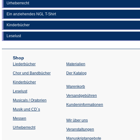
Urheberrecht
Ein anziehendes NGL T-Shirt
Kinderbücher
Leselust
Shop
Liederbücher
Materialien
(Öffnet
Chor und Bandbücher
Der Katalog
in
einem
Kinderbücher
neuen
Warenkorb
Tab)
Leselust
Versandgebühren
Musicals / Oratorien
Kundeninformationen
Musik und CD´s
Messen
Wir über uns
Urheberrecht
(Öffnet
Veranstaltungen
in
einem
Manuskriptangebote