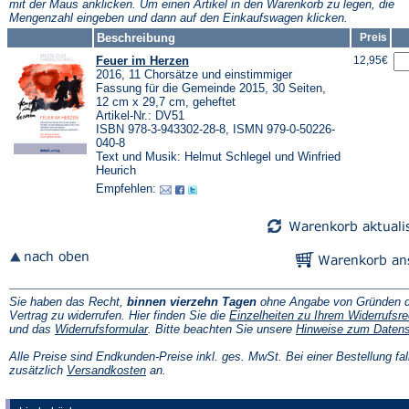
mit der Maus anklicken. Um einen Artikel in den Warenkorb zu legen, die
Mengenzahl eingeben und dann auf den Einkaufswagen klicken.
Beschreibung
Preis
Feuer im Herzen
12,95€
2016, 11 Chorsätze und einstimmiger
Fassung für die Gemeinde 2015, 30 Seiten,
12 cm x 29,7 cm, geheftet
Artikel-Nr.: DV51
ISBN 978-3-943302-28-8, ISMN 979-0-50226-
040-8
Text und Musik: Helmut Schlegel und Winfried
Heurich
Empfehlen:
Sie haben das Recht,
binnen vierzehn Tagen
ohne Angabe von Gründen d
Vertrag zu widerrufen. Hier finden Sie die
Einzelheiten zu Ihrem Widerrufsre
(Öffnet
und das
Widerrufsformular
. Bitte beachten Sie unsere
Hinweise zum Daten
in
einem
Alle Preise sind Endkunden-Preise inkl. ges. MwSt. Bei einer Bestellung fal
neuen
(Öffnet
zusätzlich
Versandkosten
an.
Tab)
in
einem
neuen