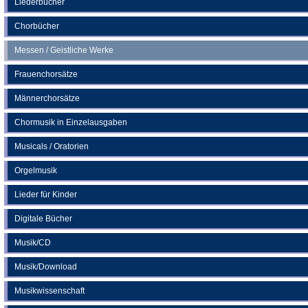
Liederbücher
Tab)
Chorbücher
Messen / Geistliche Werke
Frauenchorsätze
Männerchorsätze
Chormusik in Einzelausgaben
Musicals / Oratorien
Orgelmusik
Lieder für Kinder
Digitale Bücher
Musik/CD
Musik/Download
Musikwissenschaft