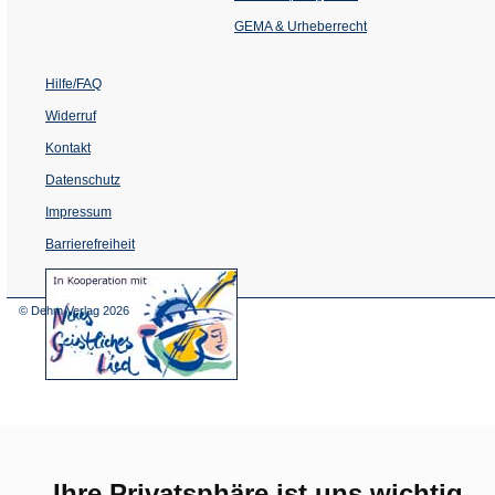
neuen
Tab)
GEMA & Urheberrecht
Hilfe/FAQ
Widerruf
Kontakt
Datenschutz
Impressum
Barrierefreiheit
(Öffnet
in
einem
© Dehm Verlag
2026
neuen
Tab)
Ihre Privatsphäre ist uns wichtig