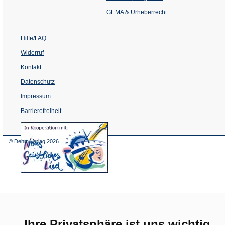
neuen
Tab)
GEMA & Urheberrecht
Hilfe/FAQ
Widerruf
Kontakt
Datenschutz
Impressum
Barrierefreiheit
(Öffnet
in
einem
© Dehm Verlag
2026
neuen
Tab)
Ihre Privatsphäre ist uns wichtig