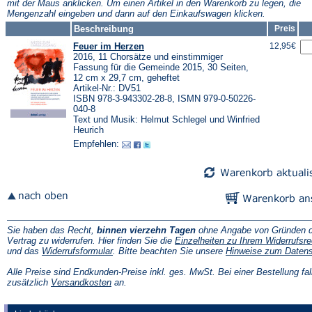
mit der Maus anklicken. Um einen Artikel in den Warenkorb zu legen, die
Mengenzahl eingeben und dann auf den Einkaufswagen klicken.
Beschreibung
Preis
Feuer im Herzen
12,95€
2016, 11 Chorsätze und einstimmiger
Fassung für die Gemeinde 2015, 30 Seiten,
12 cm x 29,7 cm, geheftet
Artikel-Nr.: DV51
ISBN 978-3-943302-28-8, ISMN 979-0-50226-
040-8
Text und Musik: Helmut Schlegel und Winfried
Heurich
Empfehlen:
Sie haben das Recht,
binnen vierzehn Tagen
ohne Angabe von Gründen d
Vertrag zu widerrufen. Hier finden Sie die
Einzelheiten zu Ihrem Widerrufsre
(Öffnet
und das
Widerrufsformular
. Bitte beachten Sie unsere
Hinweise zum Daten
in
einem
Alle Preise sind Endkunden-Preise inkl. ges. MwSt. Bei einer Bestellung fal
neuen
(Öffnet
zusätzlich
Versandkosten
an.
Tab)
in
einem
neuen