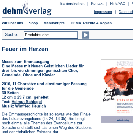
Barrierefreiheit
|
Kontakt
|
Hilfe/FAQ
|
Impressum
|
Datensc
Wir über uns
Shop
Manuskripte
GEMA, Rechte & Kopien
Suche:
Feuer im Herzen
Messe zum Emmausgang
Eine Messe mit Neuen Geistlichen Lieder für
drei- bis vierstimmigen gemischten Chor,
Gemeinde, Oboe und Klavier
2016, 11 Chorsätze und einstimmiger Fassung
für die Gemeinde
30 Seiten
12 cm x 29,7 cm, geheftet
Text:
Helmut Schlegel
Musik:
Winfried Heurich
Die Emmausgeschichte ist so etwas wie das Finale
des Lukasevangeliums (Lk 24, 13-35). Sie bringt
noch einmal alle Themen des Evangeliums zur
Sprache und stellt sich als einen Weg des Glaubens
und der christlichen Existenz dar.