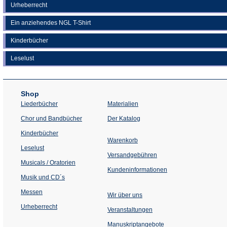
Urheberrecht
Ein anziehendes NGL T-Shirt
Kinderbücher
Leselust
Shop
Liederbücher
Materialien
(Öffnet
Chor und Bandbücher
Der Katalog
in
einem
Kinderbücher
neuen
Warenkorb
Tab)
Leselust
Versandgebühren
Musicals / Oratorien
Kundeninformationen
Musik und CD´s
Messen
Wir über uns
Urheberrecht
(Öffnet
Veranstaltungen
in
einem
Manuskriptangebote