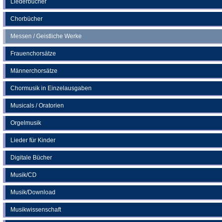
Liederbücher
Tab)
Chorbücher
Messen / Geistliche Werke
Frauenchorsätze
Männerchorsätze
Chormusik in Einzelausgaben
Musicals / Oratorien
Orgelmusik
Lieder für Kinder
Digitale Bücher
Musik/CD
Musik/Download
Musikwissenschaft