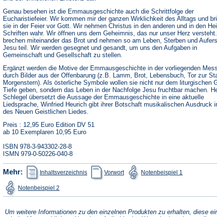
Genau besehen ist die Emmausgeschichte auch die Schrittfolge der
Eucharistiefeier. Wir kommen mir der ganzen Wirklichkeit des Alltags und br
sie in der Feier vor Gott. Wir nehmen Christus in den anderen und in den Hei
Schriften wahr. Wir öffnen uns dem Geheimnis, das nur unser Herz versteht.
brechen miteinander das Brot und nehmen so am Leben, Sterben und Aufer
Jesu teil. Wir werden gesegnet und gesandt, um uns den Aufgaben in
Gemeinschaft und Gesellschaft zu stellen.
Ergänzt werden die Motive der Emmausgeschichte in der vorliegenden Mes
durch Bilder aus der Offenbarung (z.B. Lamm, Brot, Lebensbuch, Tor zur St
Morgenstern). Als österliche Symbole wollen sie nicht nur dem liturgischen
Tiefe geben, sondern das Leben in der Nachfolge Jesu fruchtbar machen. H
Schlegel übersetzt die Aussage der Emmausgeschichte in eine aktuelle
Liedsprache, Winfried Heurich gibt ihrer Botschaft musikalischen Ausdruck 
des Neuen Geistlichen Liedes.
Preis : 12,95 Euro Edition DV 51
ab 10 Exemplaren 10,95 Euro
ISBN 978-3-943302-28-8
ISMN 979-0-50226-040-8
(Öffnet
(Öffnet
(Öffnet
Mehr:
Inhaltsverzeichnis
Vorwort
Notenbeispiel 1
in
in
in
einem
einem
einem
(Öffnet
Notenbeispiel 2
neuen
neuen
neuen
in
Tab)
Tab)
Tab)
einem
neuen
Tab)
Um weitere Informationen zu den einzelnen Produkten zu erhalten, diese ei