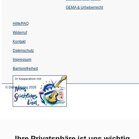
neuen
Tab)
GEMA & Urheberrecht
Hilfe/FAQ
Widerruf
Kontakt
Datenschutz
Impressum
Barrierefreiheit
(Öffnet
in
einem
© Dehm Verlag
2026
neuen
Tab)
Ihre Privatsphäre ist uns wichtig