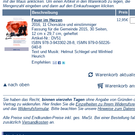
mit der Maus anklicken. Um einen Artikel in den Warenkorb zu legen, die
Mengenzahl eingeben und dann auf den Einkaufswagen klicken.
Beschreibung
Preis
Feuer im Herzen
12,95€
2016, 11 Chorsätze und einstimmiger
Fassung für die Gemeinde 2015, 30 Seiten,
12 cm x 29,7 cm, geheftet
Artikel-Nr.: DV51
ISBN 978-3-943302-28-8, ISMN 979-0-50226-
040-8
Text und Musik: Helmut Schlegel und Winfried
Heurich
Empfehlen:
Sie haben das Recht,
binnen vierzehn Tagen
ohne Angabe von Gründen d
Vertrag zu widerrufen. Hier finden Sie die
Einzelheiten zu Ihrem Widerrufsre
(Öffnet
und das
Widerrufsformular
. Bitte beachten Sie unsere
Hinweise zum Daten
in
einem
Alle Preise sind Endkunden-Preise inkl. ges. MwSt. Bei einer Bestellung fal
neuen
(Öffnet
zusätzlich
Versandkosten
an.
Tab)
in
einem
neuen