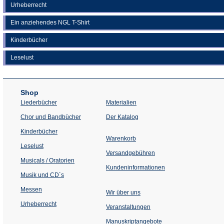
Urheberrecht
Ein anziehendes NGL T-Shirt
Kinderbücher
Leselust
Shop
Liederbücher
Materialien
(Öffnet
Chor und Bandbücher
Der Katalog
in
einem
Kinderbücher
neuen
Warenkorb
Tab)
Leselust
Versandgebühren
Musicals / Oratorien
Kundeninformationen
Musik und CD´s
Messen
Wir über uns
Urheberrecht
(Öffnet
Veranstaltungen
in
einem
Manuskriptangebote