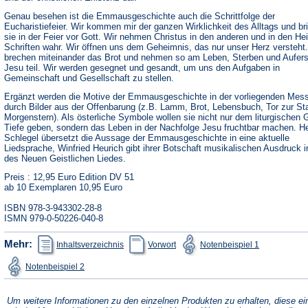
Genau besehen ist die Emmausgeschichte auch die Schrittfolge der
Eucharistiefeier. Wir kommen mir der ganzen Wirklichkeit des Alltags und br
sie in der Feier vor Gott. Wir nehmen Christus in den anderen und in den Hei
Schriften wahr. Wir öffnen uns dem Geheimnis, das nur unser Herz versteht.
brechen miteinander das Brot und nehmen so am Leben, Sterben und Aufer
Jesu teil. Wir werden gesegnet und gesandt, um uns den Aufgaben in
Gemeinschaft und Gesellschaft zu stellen.
Ergänzt werden die Motive der Emmausgeschichte in der vorliegenden Mes
durch Bilder aus der Offenbarung (z.B. Lamm, Brot, Lebensbuch, Tor zur St
Morgenstern). Als österliche Symbole wollen sie nicht nur dem liturgischen
Tiefe geben, sondern das Leben in der Nachfolge Jesu fruchtbar machen. H
Schlegel übersetzt die Aussage der Emmausgeschichte in eine aktuelle
Liedsprache, Winfried Heurich gibt ihrer Botschaft musikalischen Ausdruck 
des Neuen Geistlichen Liedes.
Preis : 12,95 Euro Edition DV 51
ab 10 Exemplaren 10,95 Euro
ISBN 978-3-943302-28-8
ISMN 979-0-50226-040-8
(Öffnet
(Öffnet
(Öffnet
Mehr:
Inhaltsverzeichnis
Vorwort
Notenbeispiel 1
in
in
in
einem
einem
einem
(Öffnet
Notenbeispiel 2
neuen
neuen
neuen
in
Tab)
Tab)
Tab)
einem
neuen
Tab)
Um weitere Informationen zu den einzelnen Produkten zu erhalten, diese ei