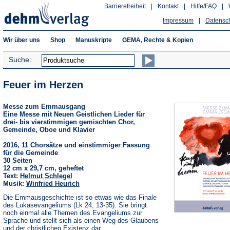
Barrierefreiheit
|
Kontakt
|
Hilfe/FAQ
|
Impressum
|
Datensc
Wir über uns
Shop
Manuskripte
GEMA, Rechte & Kopien
Suche:
Feuer im Herzen
Messe zum Emmausgang
Eine Messe mit Neuen Geistlichen Lieder für
drei- bis vierstimmigen gemischten Chor,
Gemeinde, Oboe und Klavier
2016, 11 Chorsätze und einstimmiger Fassung
für die Gemeinde
30 Seiten
12 cm x 29,7 cm, geheftet
Text:
Helmut Schlegel
Musik:
Winfried Heurich
Die Emmausgeschichte ist so etwas wie das Finale
des Lukasevangeliums (Lk 24, 13-35). Sie bringt
noch einmal alle Themen des Evangeliums zur
Sprache und stellt sich als einen Weg des Glaubens
und der christlichen Existenz dar.