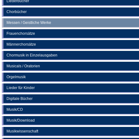
Liederbücher
Tab)
Chorbücher
Messen / Geistliche Werke
Frauenchorsätze
Männerchorsätze
Chormusik in Einzelausgaben
Musicals / Oratorien
Orgelmusik
Lieder für Kinder
Digitale Bücher
Musik/CD
Musik/Download
Musikwissenschaft