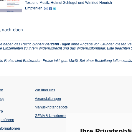
Text und Musik: Helmut Schlegel und Winfried Heurich
Empfehlen:
ie haben das Recht,
binnen vierzehn Tagen
ohne Angabe von Gründen diesen Vertr
(Öffnet
(Öffnet
ie
Einzelheiten zu Ihrem Widerrufsrecht
und das
Widerrufsformular
. Bitte beachten
ffnet
in
in
einem
einem
inem
neuen
neuen
lle Preise sind Endkunden-Preise inkl. ges. MwSt. Bei einer Bestellung fallen zusät
euen
Tab)
Tab)
ab)
en
Wir über uns
(Öffnet
(Öffnet
log
Veranstaltungen
in
in
einem
einem
Manuskriptangebote
neuen
neuen
rb
Tab)
Tab)
GEMA & Urheberrecht
gebühren
formationen
Ihre Privatsphä