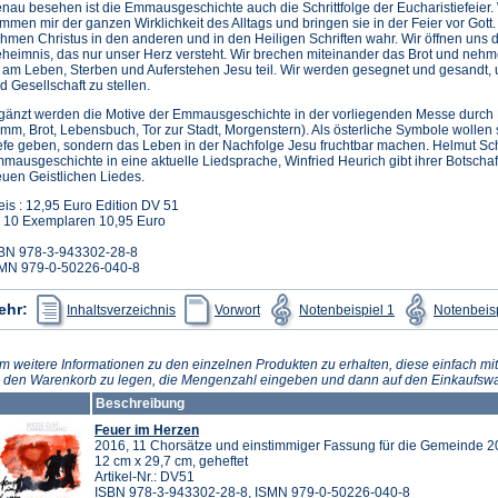
nau besehen ist die Emmausgeschichte auch die Schrittfolge der Eucharistiefeier.
mmen mir der ganzen Wirklichkeit des Alltags und bringen sie in der Feier vor Gott.
hmen Christus in den anderen und in den Heiligen Schriften wahr. Wir öffnen uns
heimnis, das nur unser Herz versteht. Wir brechen miteinander das Brot und neh
 am Leben, Sterben und Auferstehen Jesu teil. Wir werden gesegnet und gesandt,
d Gesellschaft zu stellen.
gänzt werden die Motive der Emmausgeschichte in der vorliegenden Messe durch B
mm, Brot, Lebensbuch, Tor zur Stadt, Morgenstern). Als österliche Symbole wollen 
efe geben, sondern das Leben in der Nachfolge Jesu fruchtbar machen. Helmut Sch
mausgeschichte in eine aktuelle Liedsprache, Winfried Heurich gibt ihrer Botscha
uen Geistlichen Liedes.
eis : 12,95 Euro Edition DV 51
 10 Exemplaren 10,95 Euro
BN 978-3-943302-28-8
MN 979-0-50226-040-8
(Öffnet
(Öffnet
(Öffnet
ehr:
Inhaltsverzeichnis
Vorwort
Notenbeispiel 1
Notenbeisp
in
in
in
einem
einem
einem
neuen
neuen
neuen
Tab)
Tab)
Tab)
m weitere Informationen zu den einzelnen Produkten zu erhalten, diese einfach mit
n den Warenkorb zu legen, die Mengenzahl eingeben und dann auf den Einkaufswa
Beschreibung
Feuer im Herzen
2016, 11 Chorsätze und einstimmiger Fassung für die Gemeinde 20
12 cm x 29,7 cm, geheftet
Artikel-Nr.: DV51
ISBN 978-3-943302-28-8, ISMN 979-0-50226-040-8