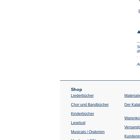
S
d
(Ö
.
in
e
A
n
T
Shop
Liederbücher
Materiali
Chor und Bandbücher
Der Kata
Kinderbücher
Warenko
Leselust
Versand
Musicals / Oratorien
Kundenin