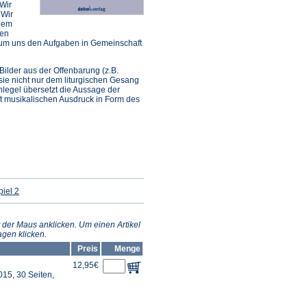
 Wir
 Wir
 dem
men
 um uns den Aufgaben in Gemeinschaft
ilder aus der Offenbarung (z.B.
sie nicht nur dem liturgischen Gesang
legel übersetzt die Aussage der
ft musikalischen Ausdruck in Form des
(Öffnet
iel 2
in
einem
neuen
Tab)
 der Maus anklicken. Um einen Artikel
gen klicken.
Preis
Menge
12,95€
15, 30 Seiten,