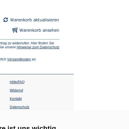
ag zu widerrufen. Hier finden Sie
 Sie unsere
Hinweise zum Datenschutz
(Öffnet
zlich
Versandkosten
an.
in
einem
neuen
Tab)
Hilfe/FAQ
Widerruf
Kontakt
Datenschutz
Impressum
Barrierefreiheit
re ist uns wichtig