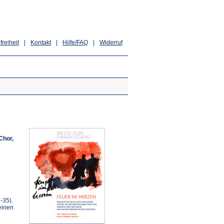
freiheit
|
Kontakt
|
Hilfe/FAQ
|
Widerruf
Chor,
-35).
einen