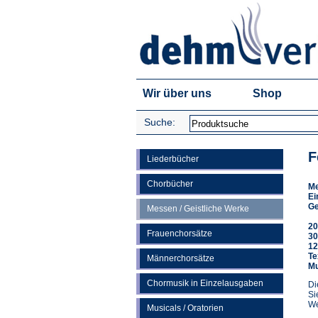
Wir über uns
Shop
Suche:
F
Liederbücher
Chorbücher
M
Ei
Ge
Messen / Geistliche Werke
20
Frauenchorsätze
30
12
Te
Männerchorsätze
Mu
Chormusik in Einzelausgaben
Di
Si
We
Musicals / Oratorien