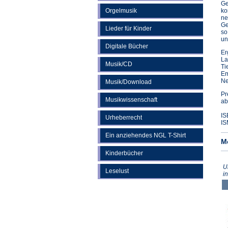
Ge
Orgelmusik
ko
ne
Ge
Lieder für Kinder
so
un
Digitale Bücher
Er
La
Musik/CD
Ti
Em
Ne
Musik/Download
Pr
Musikwissenschaft
ab
IS
Urheberrecht
IS
Ein anziehendes NGL T-Shirt
M
Kinderbücher
U
Leselust
i