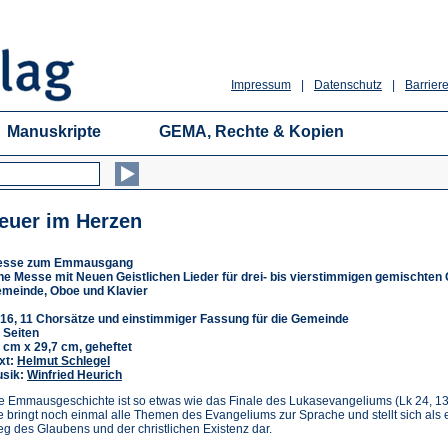
Impressum
|
Datenschutz
|
Barriere
Manuskripte
GEMA, Rechte & Kopien
euer im Herzen
esse zum Emmausgang
ne Messe mit Neuen Geistlichen Lieder für drei- bis vierstimmigen gemischten 
meinde, Oboe und Klavier
16, 11 Chorsätze und einstimmiger Fassung für die Gemeinde
 Seiten
 cm x 29,7 cm, geheftet
xt:
Helmut Schlegel
sik:
Winfried Heurich
e Emmausgeschichte ist so etwas wie das Finale des Lukasevangeliums (Lk 24, 13
e bringt noch einmal alle Themen des Evangeliums zur Sprache und stellt sich als 
g des Glaubens und der christlichen Existenz dar.