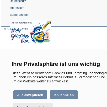
Datenschutz
Impressum
Barrierefreiheit
(Öffnet
in
einem
© Dehm Verlag
2026
neuen
Tab)
Ihre Privatsphäre ist uns wichtig
Diese Website verwendet Cookies und Targeting Technologie
um Ihnen ein besseres Internet-Erlebnis zu ermöglichen und
um die Website weiter zu entwickeln.
Alle akzeptieren
Ich lehne ab