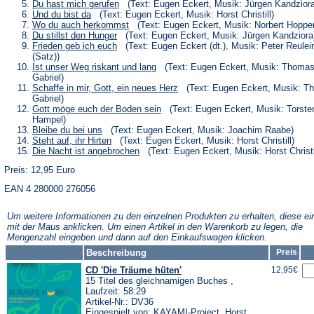
neuen
einem
in
(Öffnet
Du hast mich gerufen
(Text: Eugen Eckert, Musik: Jürgen Kandziora
Tab)
neuen
einem
in
(Öffnet
Und du bist da
(Text: Eugen Eckert, Musik: Horst Christill)
Tab)
neuen
einem
in
(Öffnet
Wo du auch herkommst
(Text: Eugen Eckert, Musik: Norbert Hoppe
Tab)
neuen
einem
in
(Öffnet
Du stillst den Hunger
(Text: Eugen Eckert, Musik: Jürgen Kandziora
Tab)
neuen
einem
in
(Öffnet
Frieden geb ich euch
(Text: Eugen Eckert (dt.), Musik: Peter Reulei
Tab)
neuen
einem
in
(Satz))
Tab)
neuen
einem
(Öffnet
Ist unser Weg riskant und lang
(Text: Eugen Eckert, Musik: Thoma
Tab)
neuen
in
Gabriel)
Tab)
einem
(Öffnet
Schaffe in mir, Gott, ein neues Herz
(Text: Eugen Eckert, Musik: T
neuen
in
Gabriel)
Tab)
einem
(Öffnet
Gott möge euch der Boden sein
(Text: Eugen Eckert, Musik: Torste
neuen
in
Hampel)
Tab)
einem
(Öffnet
Bleibe du bei uns
(Text: Eugen Eckert, Musik: Joachim Raabe)
neuen
in
(Öffnet
Steht auf, ihr Hirten
(Text: Eugen Eckert, Musik: Horst Christill)
Tab)
einem
in
(Öffnet
Die Nacht ist angebrochen
(Text: Eugen Eckert, Musik: Horst Christi
neuen
einem
in
Tab)
neuen
Preis: 12,95 Euro
einem
Tab)
neuen
EAN 4 280000 276056
Tab)
Um weitere Informationen zu den einzelnen Produkten zu erhalten, diese ei
mit der Maus anklicken. Um einen Artikel in den Warenkorb zu legen, die
Mengenzahl eingeben und dann auf den Einkaufswagen klicken.
Beschreibung
Preis
CD 'Die Träume hüten'
12,95€
15 Titel des gleichnamigen Buches ,
Laufzeit: 58:29
Artikel-Nr.: DV36
Eingespielt von: KAYAMI-Project, Horst