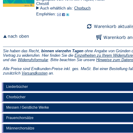
Christill
Auch erhältlich als:
Chorbuch
Empfehlen:
Sie haben das Recht,
binnen vierzehn Tagen
ohne Angabe von Gründen d
Vertrag zu widerrufen. Hier finden Sie die
Einzelheiten zu Ihrem Widerrufsre
(Öffnet
und das
Widerrufsformular
. Bitte beachten Sie unsere
Hinweise zum Daten
in
einem
Alle Preise sind Endkunden-Preise inkl. ges. MwSt. Bei einer Bestellung fal
neuen
(Öffnet
zusätzlich
Versandkosten
an.
Tab)
in
einem
neuen
Liederbücher
Tab)
Chorbücher
Messen / Geistliche Werke
Frauenchorsätze
Männerchorsätze