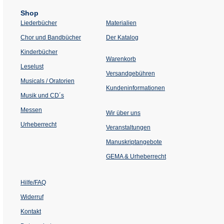
Shop
Liederbücher
Materialien
(Öffnet
Chor und Bandbücher
Der Katalog
in
einem
Kinderbücher
neuen
Warenkorb
Tab)
Leselust
Versandgebühren
Musicals / Oratorien
Kundeninformationen
Musik und CD´s
Messen
Wir über uns
Urheberrecht
(Öffnet
Veranstaltungen
in
einem
Manuskriptangebote
neuen
Tab)
GEMA & Urheberrecht
Hilfe/FAQ
Widerruf
Kontakt