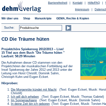
Barrierefreiheit
|
Kontakt
|
Hilfe/FAQ
|
Impressum
|
Datensc
Wir über uns
Shop
Manuskripte
GEMA, Rechte & Kopien
Suche:
CD Die Träume hüten
Projektchöre Spiekeroog 2012/2013 – Live!
15 Titel aus dem Buch "Die Träume hüten "
Laufzeit: 58:29 Minuten
Die Aufnahmen dieser CD stammen von den
Projektchören der musikalischen Fortbildung auf der
Insel Spiekeroog der Jahre 2012 und 2013 unter der
Leitung von Horst Christill, Dominik Sahm,
Christoph Kuhn und Eugen Eckert.
Hörproben:
(Öffnet
Die Morgenröte kündet mit Macht
(Text: Eugen Eckert, Musik: Hors
in
Christill)
einem
(Öffnet
Ich will dich erheben
(Text: Eugen Eckert, Musik: Thomas Gabriel)
neuen
in
(Öffnet
Im Sonnenaufgang
(Text: Eugen Eckert, Musik: Dominik Sahm)
Tab)
einem
in
(Öffnet
In deine Zeit bin ich geboren
(Text: Eugen Eckert, Musik: Torsten H