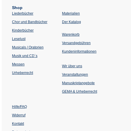
Shop
Liederbücher
Materialien
(Öffnet
Chor und Bandbücher
Der Katalog
in
einem
Kinderbücher
neuen
Warenkorb
Tab)
Leselust
Versandgebühren
Musicals / Oratorien
Kundeninformationen
Musik und CD´s
Messen
Wir über uns
Urheberrecht
(Öffnet
Veranstaltungen
in
einem
Manuskriptangebote
neuen
Tab)
GEMA & Urheberrecht
Hilfe/FAQ
Widerruf
Kontakt