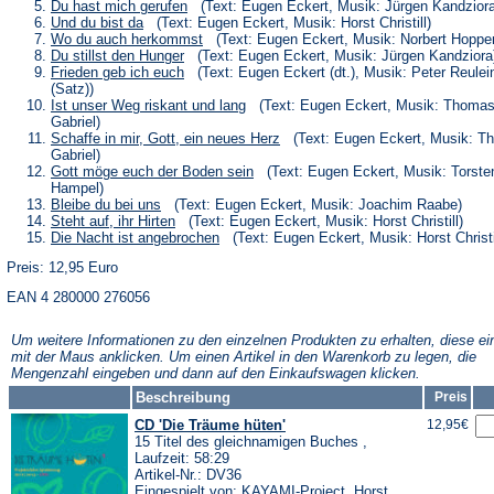
neuen
einem
in
(Öffnet
Du hast mich gerufen
(Text: Eugen Eckert, Musik: Jürgen Kandziora
Tab)
neuen
einem
in
(Öffnet
Und du bist da
(Text: Eugen Eckert, Musik: Horst Christill)
Tab)
neuen
einem
in
(Öffnet
Wo du auch herkommst
(Text: Eugen Eckert, Musik: Norbert Hoppe
Tab)
neuen
einem
in
(Öffnet
Du stillst den Hunger
(Text: Eugen Eckert, Musik: Jürgen Kandziora
Tab)
neuen
einem
in
(Öffnet
Frieden geb ich euch
(Text: Eugen Eckert (dt.), Musik: Peter Reulei
Tab)
neuen
einem
in
(Satz))
Tab)
neuen
einem
(Öffnet
Ist unser Weg riskant und lang
(Text: Eugen Eckert, Musik: Thoma
Tab)
neuen
in
Gabriel)
Tab)
einem
(Öffnet
Schaffe in mir, Gott, ein neues Herz
(Text: Eugen Eckert, Musik: T
neuen
in
Gabriel)
Tab)
einem
(Öffnet
Gott möge euch der Boden sein
(Text: Eugen Eckert, Musik: Torste
neuen
in
Hampel)
Tab)
einem
(Öffnet
Bleibe du bei uns
(Text: Eugen Eckert, Musik: Joachim Raabe)
neuen
in
(Öffnet
Steht auf, ihr Hirten
(Text: Eugen Eckert, Musik: Horst Christill)
Tab)
einem
in
(Öffnet
Die Nacht ist angebrochen
(Text: Eugen Eckert, Musik: Horst Christi
neuen
einem
in
Tab)
neuen
Preis: 12,95 Euro
einem
Tab)
neuen
EAN 4 280000 276056
Tab)
Um weitere Informationen zu den einzelnen Produkten zu erhalten, diese ei
mit der Maus anklicken. Um einen Artikel in den Warenkorb zu legen, die
Mengenzahl eingeben und dann auf den Einkaufswagen klicken.
Beschreibung
Preis
CD 'Die Träume hüten'
12,95€
15 Titel des gleichnamigen Buches ,
Laufzeit: 58:29
Artikel-Nr.: DV36
Eingespielt von: KAYAMI-Project, Horst