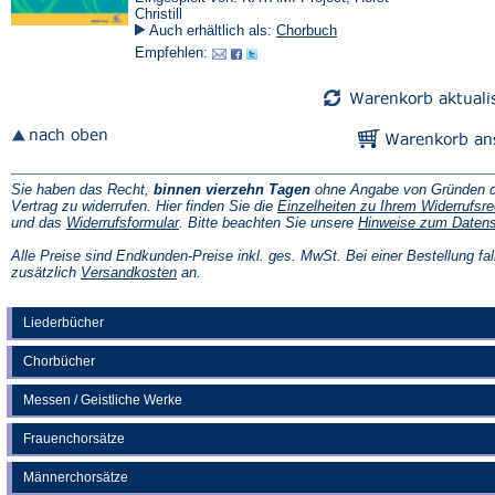
Christill
Auch erhältlich als:
Chorbuch
Empfehlen:
Sie haben das Recht,
binnen vierzehn Tagen
ohne Angabe von Gründen d
Vertrag zu widerrufen. Hier finden Sie die
Einzelheiten zu Ihrem Widerrufsre
(Öffnet
und das
Widerrufsformular
. Bitte beachten Sie unsere
Hinweise zum Daten
in
einem
Alle Preise sind Endkunden-Preise inkl. ges. MwSt. Bei einer Bestellung fal
neuen
(Öffnet
zusätzlich
Versandkosten
an.
Tab)
in
einem
neuen
Liederbücher
Tab)
Chorbücher
Messen / Geistliche Werke
Frauenchorsätze
Männerchorsätze