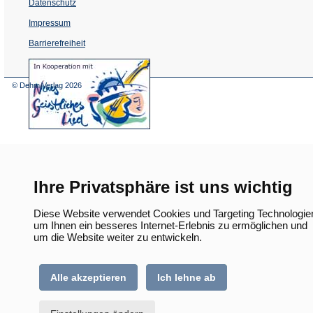
Datenschutz
Impressum
Barrierefreiheit
(Öffnet
in
einem
© Dehm Verlag
2026
neuen
Tab)
Ihre Privatsphäre ist uns wichtig
Diese Website verwendet Cookies und Targeting Technologie
um Ihnen ein besseres Internet-Erlebnis zu ermöglichen und
um die Website weiter zu entwickeln.
Alle akzeptieren
Ich lehne ab