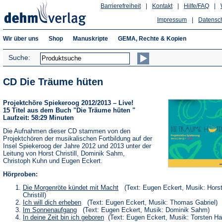
Barrierefreiheit
|
Kontakt
|
Hilfe/FAQ
|
Impressum
|
Datensc
Wir über uns
Shop
Manuskripte
GEMA, Rechte & Kopien
Suche:
CD Die Träume hüten
Projektchöre Spiekeroog 2012/2013 – Live!
15 Titel aus dem Buch "Die Träume hüten "
Laufzeit: 58:29 Minuten
Die Aufnahmen dieser CD stammen von den
Projektchören der musikalischen Fortbildung auf der
Insel Spiekeroog der Jahre 2012 und 2013 unter der
Leitung von Horst Christill, Dominik Sahm,
Christoph Kuhn und Eugen Eckert.
Hörproben:
(Öffnet
Die Morgenröte kündet mit Macht
(Text: Eugen Eckert, Musik: Hors
in
Christill)
einem
(Öffnet
Ich will dich erheben
(Text: Eugen Eckert, Musik: Thomas Gabriel)
neuen
in
(Öffnet
Im Sonnenaufgang
(Text: Eugen Eckert, Musik: Dominik Sahm)
Tab)
einem
in
(Öffnet
In deine Zeit bin ich geboren
(Text: Eugen Eckert, Musik: Torsten H