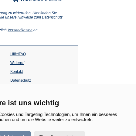
ag zu widerrufen. Hier finden Sie
 Sie unsere
Hinweise zum Datenschutz
(Öffnet
zlich
Versandkosten
an.
in
einem
neuen
Tab)
Hilfe/FAQ
Widerruf
Kontakt
Datenschutz
Impressum
Barrierefreiheit
re ist uns wichtig
(Öffnet
in
ookies und Targeting Technologien, um Ihnen ein besseres
einem
lichen und um die Website weiter zu entwickeln.
neuen
Tab)