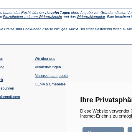
ie haben das Recht,
binnen vierzehn Tagen
ohne Angabe von Gründen diesen Vertr
(Öffnet
(Öffnet
ie
Einzelheiten zu Ihrem Widerrufsrecht
und das
Widerrufsformular
. Bitte beachten
ffnet
in
in
einem
einem
inem
neuen
neuen
lle Preise sind Endkunden-Preise inkl. ges. MwSt. Bei einer Bestellung fallen zusät
euen
Tab)
Tab)
ab)
en
Wir über uns
(Öffnet
(Öffnet
log
Veranstaltungen
in
in
einem
einem
Manuskriptangebote
neuen
neuen
rb
Tab)
Tab)
GEMA & Urheberrecht
gebühren
formationen
Ihre Privatsphä
Diese Website verwendet C
Internet-Erlebnis zu ermög