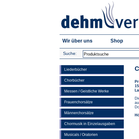
Wir über uns
Shop
Suche:
C
Liederbücher
Chorbücher
Pr
15
La
Messen / Geistliche Werke
Di
Frauenchorsätze
au
Do
Männerchorsätze
Hö
Chormusik in Einzelausgaben
Musicals / Oratorien