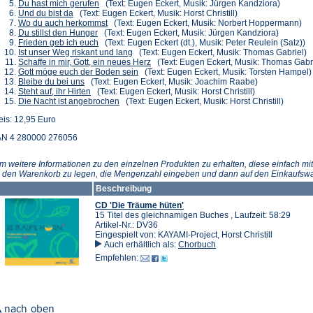
einem
neuen
(Öffnet
in
Tab)
Du hast mich gerufen
(Text: Eugen Eckert, Musik: Jürgen Kandziora)
(Öffnet
neuen
Tab)
in
einem
Und du bist da
(Text: Eugen Eckert, Musik: Horst Christill)
in
Tab)
einem
(Öffnet
neuen
Wo du auch herkommst
(Text: Eugen Eckert, Musik: Norbert Hoppermann)
einem
(Öffnet
neuen
in
Tab)
Du stillst den Hunger
(Text: Eugen Eckert, Musik: Jürgen Kandziora)
neuen
in
(Öffnet
Tab)
einem
Frieden geb ich euch
(Text: Eugen Eckert (dt.), Musik: Peter Reulein (Satz))
Tab)
einem
in
neuen
(Öffnet
Ist unser Weg riskant und lang
(Text: Eugen Eckert, Musik: Thomas Gabriel)
neuen
einem
Tab)
in
(Öffnet
Schaffe in mir, Gott, ein neues Herz
(Text: Eugen Eckert, Musik: Thomas Gabri
Tab)
neuen
einem
(Öffnet
in
Gott möge euch der Boden sein
(Text: Eugen Eckert, Musik: Torsten Hampel)
(Öffnet
Tab)
neuen
in
einem
Bleibe du bei uns
(Text: Eugen Eckert, Musik: Joachim Raabe)
in
(Öffnet
Tab)
einem
neuen
Steht auf, ihr Hirten
(Text: Eugen Eckert, Musik: Horst Christill)
einem
in
(Öffnet
neuen
Tab)
Die Nacht ist angebrochen
(Text: Eugen Eckert, Musik: Horst Christill)
neuen
einem
in
Tab)
eis: 12,95 Euro
Tab)
neuen
einem
Tab)
neuen
N 4 280000 276056
Tab)
m weitere Informationen zu den einzelnen Produkten zu erhalten, diese einfach mit
n den Warenkorb zu legen, die Mengenzahl eingeben und dann auf den Einkaufswa
Beschreibung
CD 'Die Träume hüten'
15 Titel des gleichnamigen Buches , Laufzeit: 58:29
Artikel-Nr.: DV36
Eingespielt von: KAYAMI-Project, Horst Christill
Auch erhältlich als:
Chorbuch
Empfehlen: