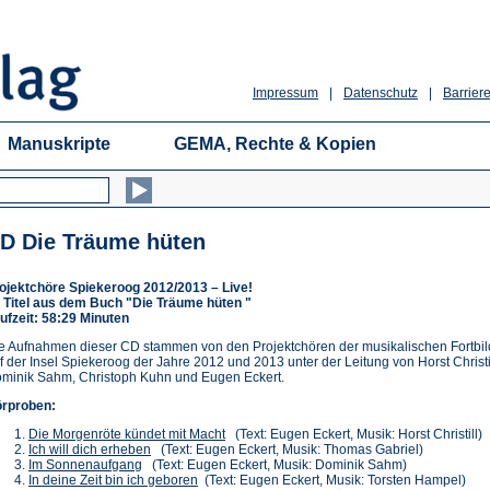
Impressum
|
Datenschutz
|
Barriere
Manuskripte
GEMA, Rechte & Kopien
D Die Träume hüten
ojektchöre Spiekeroog 2012/2013 – Live!
 Titel aus dem Buch "Die Träume hüten "
ufzeit: 58:29 Minuten
e Aufnahmen dieser CD stammen von den Projektchören der musikalischen Fortbi
f der Insel Spiekeroog der Jahre 2012 und 2013 unter der Leitung von Horst Christil
minik Sahm, Christoph Kuhn und Eugen Eckert.
rproben:
(Öffnet
Die Morgenröte kündet mit Macht
(Text: Eugen Eckert, Musik: Horst Christill)
(Öffnet
in
Ich will dich erheben
(Text: Eugen Eckert, Musik: Thomas Gabriel)
(Öffnet
in
einem
Im Sonnenaufgang
(Text: Eugen Eckert, Musik: Dominik Sahm)
in
einem
(Öffnet
neuen
In deine Zeit bin ich geboren
(Text: Eugen Eckert, Musik: Torsten Hampel)