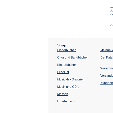
S
d
(Ö
.
in
e
A
n
T
Shop
Liederbücher
Materiali
Chor und Bandbücher
Der Kata
Kinderbücher
Warenko
Leselust
Versand
Musicals / Oratorien
Kundenin
Musik und CD´s
Messen
Urheberrecht