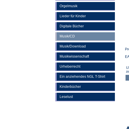
Orgelmusik
Lieder für Kinder
Digitale Bücher
Musik/CD
Musik/Download
Pr
Musikwissenschaft
EA
Urheberrecht
U
i
Ein anziehendes NGL T-Shirt
Kinderbücher
Leselust