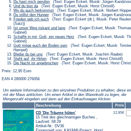
neuen
einem
in
(Öffnet
Du hast mich gerufen
(Text: Eugen Eckert, Musik: Jürgen Kandziora
Tab)
neuen
einem
in
(Öffnet
Und du bist da
(Text: Eugen Eckert, Musik: Horst Christill)
Tab)
neuen
einem
in
(Öffnet
Wo du auch herkommst
(Text: Eugen Eckert, Musik: Norbert Hoppe
Tab)
neuen
einem
in
(Öffnet
Du stillst den Hunger
(Text: Eugen Eckert, Musik: Jürgen Kandziora
Tab)
neuen
einem
in
(Öffnet
Frieden geb ich euch
(Text: Eugen Eckert (dt.), Musik: Peter Reulei
Tab)
neuen
einem
in
(Satz))
Tab)
neuen
einem
(Öffnet
Ist unser Weg riskant und lang
(Text: Eugen Eckert, Musik: Thoma
Tab)
neuen
in
Gabriel)
Tab)
einem
(Öffnet
Schaffe in mir, Gott, ein neues Herz
(Text: Eugen Eckert, Musik: T
neuen
in
Gabriel)
Tab)
einem
(Öffnet
Gott möge euch der Boden sein
(Text: Eugen Eckert, Musik: Torste
neuen
in
Hampel)
Tab)
einem
(Öffnet
Bleibe du bei uns
(Text: Eugen Eckert, Musik: Joachim Raabe)
neuen
in
(Öffnet
Steht auf, ihr Hirten
(Text: Eugen Eckert, Musik: Horst Christill)
Tab)
einem
in
(Öffnet
Die Nacht ist angebrochen
(Text: Eugen Eckert, Musik: Horst Christi
neuen
einem
in
Tab)
neuen
Preis: 12,95 Euro
einem
Tab)
neuen
EAN 4 280000 276056
Tab)
Um weitere Informationen zu den einzelnen Produkten zu erhalten, diese ei
mit der Maus anklicken. Um einen Artikel in den Warenkorb zu legen, die
Mengenzahl eingeben und dann auf den Einkaufswagen klicken.
Beschreibung
Preis
CD 'Die Träume hüten'
12,95€
15 Titel des gleichnamigen Buches ,
Laufzeit: 58:29
Artikel-Nr.: DV36
Eingespielt von: KAYAMI-Project, Horst