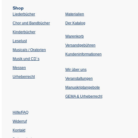
Shop
Liederbücher
Materialien
(Öffnet
Chor und Bandbücher
Der Katalog
in
einem
Kinderbücher
neuen
Warenkorb
Tab)
Leselust
Versandgebühren
Musicals / Oratorien
Kundeninformationen
Musik und CD´s
Messen
Wir über uns
Urheberrecht
(Öffnet
Veranstaltungen
in
einem
Manuskriptangebote
neuen
Tab)
GEMA & Urheberrecht
Hilfe/FAQ
Widerruf
Kontakt