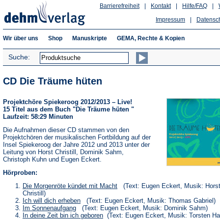
Barrierefreiheit
|
Kontakt
|
Hilfe/FAQ
|
Impressum
|
Datensc
Wir über uns
Shop
Manuskripte
GEMA, Rechte & Kopien
Suche:
CD Die Träume hüten
Projektchöre Spiekeroog 2012/2013 – Live!
15 Titel aus dem Buch "Die Träume hüten "
Laufzeit: 58:29 Minuten
Die Aufnahmen dieser CD stammen von den
Projektchören der musikalischen Fortbildung auf der
Insel Spiekeroog der Jahre 2012 und 2013 unter der
Leitung von Horst Christill, Dominik Sahm,
Christoph Kuhn und Eugen Eckert.
Hörproben:
(Öffnet
Die Morgenröte kündet mit Macht
(Text: Eugen Eckert, Musik: Hors
in
Christill)
einem
(Öffnet
Ich will dich erheben
(Text: Eugen Eckert, Musik: Thomas Gabriel)
neuen
in
(Öffnet
Im Sonnenaufgang
(Text: Eugen Eckert, Musik: Dominik Sahm)
Tab)
einem
in
(Öffnet
In deine Zeit bin ich geboren
(Text: Eugen Eckert, Musik: Torsten H