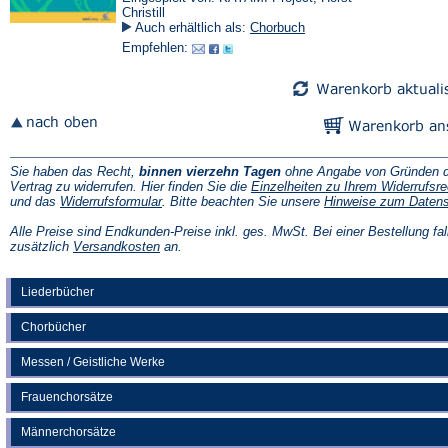
Christill
Auch erhältlich als:
Chorbuch
Empfehlen:
Sie haben das Recht,
binnen vierzehn Tagen
ohne Angabe von Gründen d
Vertrag zu widerrufen. Hier finden Sie die
Einzelheiten zu Ihrem Widerrufsre
(Öffnet
und das
Widerrufsformular
. Bitte beachten Sie unsere
Hinweise zum Daten
in
einem
Alle Preise sind Endkunden-Preise inkl. ges. MwSt. Bei einer Bestellung fal
neuen
(Öffnet
zusätzlich
Versandkosten
an.
Tab)
in
einem
neuen
Liederbücher
Tab)
Chorbücher
Messen / Geistliche Werke
Frauenchorsätze
Männerchorsätze