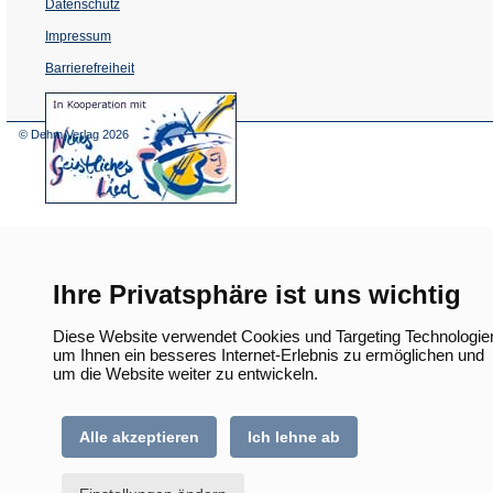
Datenschutz
Impressum
Barrierefreiheit
(Öffnet
in
einem
© Dehm Verlag
2026
neuen
Tab)
Ihre Privatsphäre ist uns wichtig
Diese Website verwendet Cookies und Targeting Technologie
um Ihnen ein besseres Internet-Erlebnis zu ermöglichen und
um die Website weiter zu entwickeln.
Alle akzeptieren
Ich lehne ab