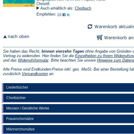
Christill
Auch erhältlich als:
Chorbuch
Empfehlen:
Sie haben das Recht,
binnen vierzehn Tagen
ohne Angabe von Gründen d
Vertrag zu widerrufen. Hier finden Sie die
Einzelheiten zu Ihrem Widerrufsre
(Öffnet
und das
Widerrufsformular
. Bitte beachten Sie unsere
Hinweise zum Daten
in
einem
Alle Preise sind Endkunden-Preise inkl. ges. MwSt. Bei einer Bestellung fal
neuen
(Öffnet
zusätzlich
Versandkosten
an.
Tab)
in
einem
neuen
Liederbücher
Tab)
Chorbücher
Messen / Geistliche Werke
Frauenchorsätze
Männerchorsätze