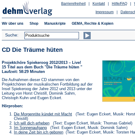
Barrierefreiheit
|
Kontakt
|
Hilfe/FAQ
|
Impressum
|
Datensc
Wir über uns
Shop
Manuskripte
GEMA, Rechte & Kopien
Suche:
CD Die Träume hüten
Projektchöre Spiekeroog 2012/2013 – Live!
15 Titel aus dem Buch "Die Träume hüten "
Laufzeit: 58:29 Minuten
Die Aufnahmen dieser CD stammen von den
Projektchören der musikalischen Fortbildung auf der
Insel Spiekeroog der Jahre 2012 und 2013 unter der
Leitung von Horst Christill, Dominik Sahm,
Christoph Kuhn und Eugen Eckert.
Hörproben:
(Öffnet
Die Morgenröte kündet mit Macht
(Text: Eugen Eckert, Musik: Hors
in
Christill)
einem
(Öffnet
Ich will dich erheben
(Text: Eugen Eckert, Musik: Thomas Gabriel)
neuen
in
(Öffnet
Im Sonnenaufgang
(Text: Eugen Eckert, Musik: Dominik Sahm)
Tab)
einem
in
(Öffnet
In deine Zeit bin ich geboren
(Text: Eugen Eckert, Musik: Torsten H