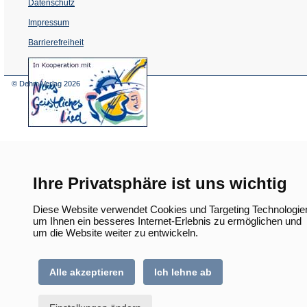
Datenschutz
Impressum
Barrierefreiheit
(Öffnet
in
einem
© Dehm Verlag
2026
neuen
Tab)
Ihre Privatsphäre ist uns wichtig
Diese Website verwendet Cookies und Targeting Technologie
um Ihnen ein besseres Internet-Erlebnis zu ermöglichen und
um die Website weiter zu entwickeln.
Alle akzeptieren
Ich lehne ab