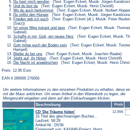
neuen
einem
in
(Öffnet
Du hast mich gerufen
(Text: Eugen Eckert, Musik: Jürgen Kandziora
Tab)
neuen
einem
in
(Öffnet
Und du bist da
(Text: Eugen Eckert, Musik: Horst Christill)
Tab)
neuen
einem
in
(Öffnet
Wo du auch herkommst
(Text: Eugen Eckert, Musik: Norbert Hoppe
Tab)
neuen
einem
in
(Öffnet
Du stillst den Hunger
(Text: Eugen Eckert, Musik: Jürgen Kandziora
Tab)
neuen
einem
in
(Öffnet
Frieden geb ich euch
(Text: Eugen Eckert (dt.), Musik: Peter Reulei
Tab)
neuen
einem
in
(Satz))
Tab)
neuen
einem
(Öffnet
Ist unser Weg riskant und lang
(Text: Eugen Eckert, Musik: Thoma
Tab)
neuen
in
Gabriel)
Tab)
einem
(Öffnet
Schaffe in mir, Gott, ein neues Herz
(Text: Eugen Eckert, Musik: T
neuen
in
Gabriel)
Tab)
einem
(Öffnet
Gott möge euch der Boden sein
(Text: Eugen Eckert, Musik: Torste
neuen
in
Hampel)
Tab)
einem
(Öffnet
Bleibe du bei uns
(Text: Eugen Eckert, Musik: Joachim Raabe)
neuen
in
(Öffnet
Steht auf, ihr Hirten
(Text: Eugen Eckert, Musik: Horst Christill)
Tab)
einem
in
(Öffnet
Die Nacht ist angebrochen
(Text: Eugen Eckert, Musik: Horst Christi
neuen
einem
in
Tab)
neuen
Preis: 12,95 Euro
einem
Tab)
neuen
EAN 4 280000 276056
Tab)
Um weitere Informationen zu den einzelnen Produkten zu erhalten, diese ei
mit der Maus anklicken. Um einen Artikel in den Warenkorb zu legen, die
Mengenzahl eingeben und dann auf den Einkaufswagen klicken.
Beschreibung
Preis
CD 'Die Träume hüten'
12,95€
15 Titel des gleichnamigen Buches ,
Laufzeit: 58:29
Artikel-Nr.: DV36
Eingespielt von: KAYAMI-Project, Horst