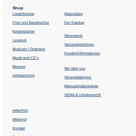
Shop
Liederbücher
Materialien
(Öffnet
Chor und Bandbücher
Der Katalog
in
einem
Kinderbücher
neuen
Warenkorb
Tab)
Leselust
Versandgebühren
Musicals / Oratorien
Kundeninformationen
Musik und CD´s
Messen
Wir über uns
Urheberrecht
(Öffnet
Veranstaltungen
in
einem
Manuskriptangebote
neuen
Tab)
GEMA & Urheberrecht
Hilfe/FAQ
Widerruf
Kontakt