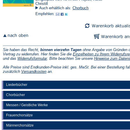
Christill
Auch erhältlich als:
Chorbuch
Empfehlen:
Sie haben das Recht,
binnen vierzehn Tagen
ohne Angabe von Gründen d
Vertrag zu widerrufen. Hier finden Sie die
Einzelheiten zu Ihrem Widerrufsre
(Öffnet
und das
Widerrufsformular
. Bitte beachten Sie unsere
Hinweise zum Daten
in
einem
Alle Preise sind Endkunden-Preise inkl. ges. MwSt. Bei einer Bestellung fal
neuen
(Öffnet
zusätzlich
Versandkosten
an.
Tab)
in
einem
neuen
Liederbücher
Tab)
Chorbücher
Messen / Geistliche Werke
Frauenchorsätze
Männerchorsätze