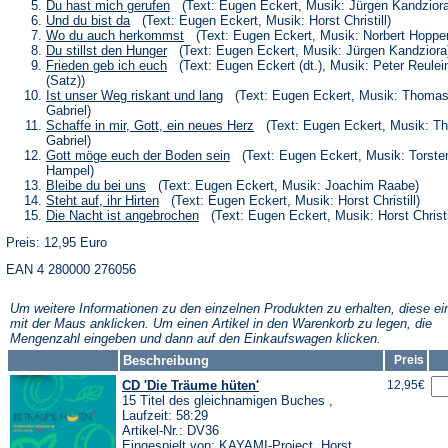
neuen
einem
in
(Öffnet
Du hast mich gerufen
(Text: Eugen Eckert, Musik: Jürgen Kandziora
Tab)
neuen
einem
in
(Öffnet
Und du bist da
(Text: Eugen Eckert, Musik: Horst Christill)
Tab)
neuen
einem
in
(Öffnet
Wo du auch herkommst
(Text: Eugen Eckert, Musik: Norbert Hoppe
Tab)
neuen
einem
in
(Öffnet
Du stillst den Hunger
(Text: Eugen Eckert, Musik: Jürgen Kandziora
Tab)
neuen
einem
in
(Öffnet
Frieden geb ich euch
(Text: Eugen Eckert (dt.), Musik: Peter Reulei
Tab)
neuen
einem
in
(Satz))
Tab)
neuen
einem
(Öffnet
Ist unser Weg riskant und lang
(Text: Eugen Eckert, Musik: Thoma
Tab)
neuen
in
Gabriel)
Tab)
einem
(Öffnet
Schaffe in mir, Gott, ein neues Herz
(Text: Eugen Eckert, Musik: T
neuen
in
Gabriel)
Tab)
einem
(Öffnet
Gott möge euch der Boden sein
(Text: Eugen Eckert, Musik: Torste
neuen
in
Hampel)
Tab)
einem
(Öffnet
Bleibe du bei uns
(Text: Eugen Eckert, Musik: Joachim Raabe)
neuen
in
(Öffnet
Steht auf, ihr Hirten
(Text: Eugen Eckert, Musik: Horst Christill)
Tab)
einem
in
(Öffnet
Die Nacht ist angebrochen
(Text: Eugen Eckert, Musik: Horst Christi
neuen
einem
in
Tab)
neuen
Preis: 12,95 Euro
einem
Tab)
neuen
EAN 4 280000 276056
Tab)
Um weitere Informationen zu den einzelnen Produkten zu erhalten, diese ei
mit der Maus anklicken. Um einen Artikel in den Warenkorb zu legen, die
Mengenzahl eingeben und dann auf den Einkaufswagen klicken.
Beschreibung
Preis
CD 'Die Träume hüten'
12,95€
15 Titel des gleichnamigen Buches ,
Laufzeit: 58:29
Artikel-Nr.: DV36
Eingespielt von: KAYAMI-Project, Horst