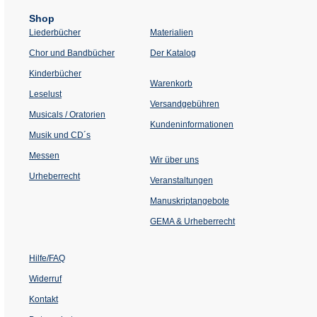
Shop
Liederbücher
Materialien
(Öffnet
Chor und Bandbücher
Der Katalog
in
einem
Kinderbücher
neuen
Warenkorb
Tab)
Leselust
Versandgebühren
Musicals / Oratorien
Kundeninformationen
Musik und CD´s
Messen
Wir über uns
Urheberrecht
(Öffnet
Veranstaltungen
in
einem
Manuskriptangebote
neuen
Tab)
GEMA & Urheberrecht
Hilfe/FAQ
Widerruf
Kontakt