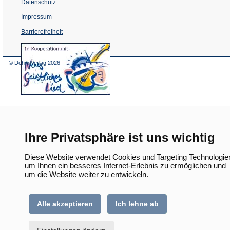
Datenschutz
Impressum
Barrierefreiheit
(Öffnet
in
einem
© Dehm Verlag
2026
neuen
Tab)
Ihre Privatsphäre ist uns wichtig
Diese Website verwendet Cookies und Targeting Technologie
um Ihnen ein besseres Internet-Erlebnis zu ermöglichen und
um die Website weiter zu entwickeln.
Alle akzeptieren
Ich lehne ab