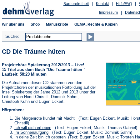
Barrierefreiheit
|
Kontakt
|
Hilfe/FAQ
|
Impressum
|
Datensc
Wir über uns
Shop
Manuskripte
GEMA, Rechte & Kopien
Suche:
CD Die Träume hüten
Projektchöre Spiekeroog 2012/2013 – Live!
15 Titel aus dem Buch "Die Träume hüten "
Laufzeit: 58:29 Minuten
Die Aufnahmen dieser CD stammen von den
Projektchören der musikalischen Fortbildung auf der
Insel Spiekeroog der Jahre 2012 und 2013 unter der
Leitung von Horst Christill, Dominik Sahm,
Christoph Kuhn und Eugen Eckert.
Hörproben:
(Öffnet
Die Morgenröte kündet mit Macht
(Text: Eugen Eckert, Musik: Hors
in
Christill)
einem
(Öffnet
Ich will dich erheben
(Text: Eugen Eckert, Musik: Thomas Gabriel)
neuen
in
(Öffnet
Im Sonnenaufgang
(Text: Eugen Eckert, Musik: Dominik Sahm)
Tab)
einem
in
(Öffnet
In deine Zeit bin ich geboren
(Text: Eugen Eckert, Musik: Torsten H